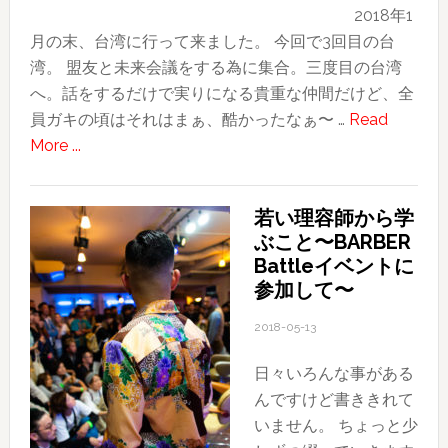
2018年1
月の末、台湾に行って来ました。 今回で3回目の台
湾。 盟友と未来会議をする為に集合。三度目の台湾
へ。話をするだけで実りになる貴重な仲間だけど、全
員ガキの頃はそれはまぁ、酷かったなぁ〜 …
Read
about
More ...
2018
台
若い理容師から学
湾
ぶこと〜BARBER
旅
Battleイベントに
行
参加して〜
記〜
そ
2018-05-13
の
日々いろんな事がある
1〜
んですけど書ききれて
旅
いません。 ちょっと少
の