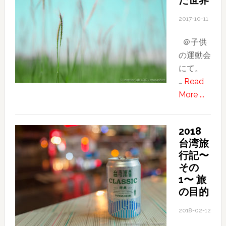
た世界
2017-10-11
＠子供
の運動会
にて。
…
Read
about
More ...
ぼ
や
2018
け
台湾旅
た
行記〜
世
その
界
1〜 旅
の目的
2018-02-12