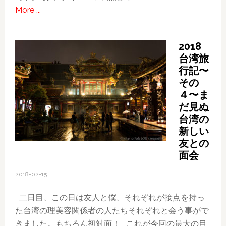
about
More ...
ベ
カ
ン
メ
ト
2018
ラ
に
台湾旅
修
参
行記〜
行
加
その
近
し
４〜ま
況
て〜
だ見ぬ
台湾の
新しい
友との
面会
2018-02-15
二日目、この日は友人と僕、それぞれが接点を持っ
た台湾の理美容関係者の人たちそれぞれと会う事がで
きました。もちろん初対面！ これが今回の最大の目