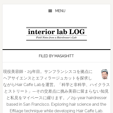
Skip
Skip
Skip
to
to
to
MENU
main
primary
footer
content
sidebar
FILED BY MASASHITT
現役美容師・29年目。サンフランシスコを拠点に
ヘアサイエンスとエフィラージュカットを探求し
ながらHair Caffe Labを運営。「科学と非科学、ハイクラス
とストリート」—その交差点に挑み美容に留まらない知見
と私見をマイペースに綴ります。／29-year hairdresser
based in San Francisco. Exploring hair science and the
Effilage technique while developing Hair Caffe Lab.