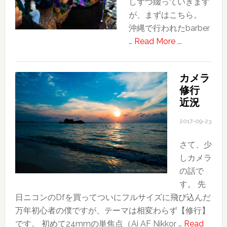
しずつ綴っていきます
目
が、まずはこちら。
的
沖縄で行われたbarber
about
…
Read More ...
若
い
カメラ
理
修行
容
近況
師
か
2017-09-23
ら
さて、少
学
しカメラ
ぶ
の話で
こ
す。 先
と〜
日ニコンのDfを買ってついにフルサイズに飛び込んだ
BARBER
万年初心者の僕ですが、テーマは相変わらず【修行】
Battle
です。 初めて24mmの単焦点（Ai AF Nikkor …
Read
イ