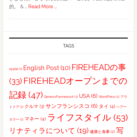
about
的。 & …
Read More ...
2018
台
湾
旅
行
TAGS
記〜
そ
FIREHEADの事
English Post
(10)
apple
(1)
の
４〜
FIREHEADオープンまでの
(33)
ま
記録
(47)
だ
USA
(6)
GenesisFramework
(1)
WordPress
(1)
アウ
見
サンフランシスコ
(6)
タイ
(4)
クルマ
(3)
トドア
(1)
ヘアー
ぬ
ライフスタイル
(53)
台
マネー
(4)
カラー
(1)
湾
写
リナティラについて
(19)
健康と食事
(2)
の