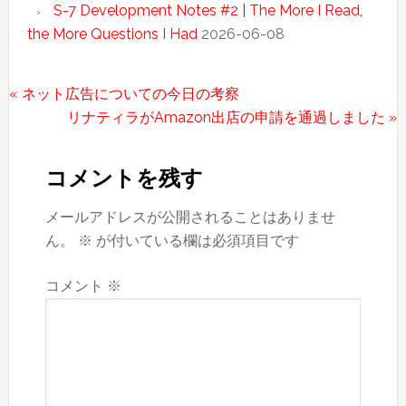
S-7 Development Notes #2 | The More I Read,
the More Questions I Had
2026-06-08
前
« ネット広告についての今日の考察
の
次
リナティラがAmazon出店の申請を通過しました »
Reader
投
の
稿:
投
Interactions
コメントを残す
稿:
メールアドレスが公開されることはありませ
ん。
※
が付いている欄は必須項目です
コメント
※