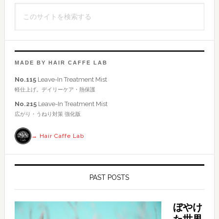
イ
こ
ド
の
バ
サ
イ
ー
ト
MADE BY HAIR CAFFE LAB
を
No.115
Leave-In Treatment Mist
検
軽仕上げ。デイリーケア・熱保護
索
No.215
Leave-In Treatment Mist
す
広がり・うねり対策 強化版
る
→ Hair Caffe Lab
PAST POSTS
ぼやけ