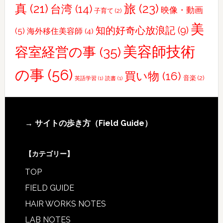
真
(21)
旅
(23)
台湾
(14)
新
映像・動画
子育て
(2)
し
美
知的好奇心放浪記
(9)
(5)
海外移住美容師
(4)
い
友
美容師技術
容室経営の事
(35)
と
の事
(56)
の
買い物
(16)
音楽
(2)
英語学習
(1)
読書
(1)
面
会
Footer
→ サイトの歩き方（Field Guide）
【カテゴリー】
TOP
FIELD GUIDE
HAIR WORKS NOTES
LAB NOTES