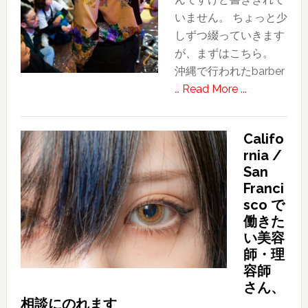
いません。 ちょっと少
しずつ綴っていきます
が、まずはこちら。
沖縄で行われたbarber
about
…
Read More ...
若
い
Califo
理
rnia /
容
San
師
Franci
か
sco で
ら
働きた
学
い美容
ぶ
師・理
こ
容師
と〜
さん、
相談にのれます
BARBER