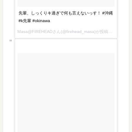
先輩、しっくりキ過ぎで何も言えないっす！ #沖縄
#k先輩 #okinawa
Masa@FIREHEADさん(@firehead_masa)が投稿した写真 – 2016 7月 19 4:27午後 PDT