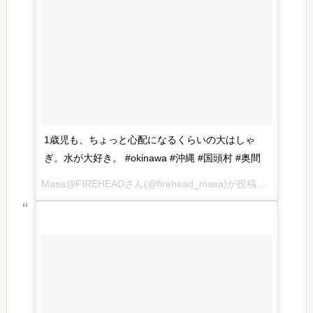
1歳児も、ちょっと心配になるくらいの大はしゃ
ぎ。水が大好き。 #okinawa #沖縄 #国頭村 #奥間
Masa@FIREHEADさん(@firehead_masa)が投稿した写真 – 2016 7月 26 3:03午後 PDT