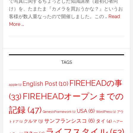
で写真に関するちょっとした知識講座（超初心者向
師
け）を、たまたま『カメラを買おうかな？』というお
さ
客様が数人重なったので開催しました。この …
Read
ん、
about
More ...
相
FIREHEAD
談
写
に
真
の
部！
れ
お
TAGS
ま
客
す
様
FIREHEADの事
English Post
(10)
apple
(1)
と
写
FIREHEADオープンまでの
(33)
真
記録
(47)
を
USA
(6)
GenesisFramework
(1)
WordPress
(1)
アウ
撮
サンフランシスコ
(6)
タイ
(4)
クルマ
(3)
トドア
(1)
ヘアー
り
ライフスタイル
(53)
に