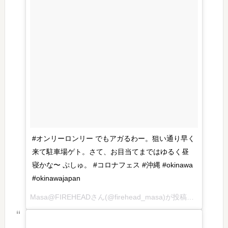
#オンリーロンリー でもアガるわー。狙い通り早く
来て駐車場ゲト。さて、お目当てまではゆるく昼
寝かな〜 ぷしゅ。 #コロナフェス #沖縄 #okinawa
#okinawajapan
Masa@FIREHEADさん(@firehead_masa)が投稿した写真 – 2016 7月 2 7:20午後 PDT