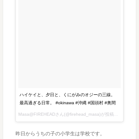
ハイケイと、夕日と、くにがみのオジーの三線。
最高過ぎる日常。 #okinawa #沖縄 #国頭村 #奥間
Masa@FIREHEADさん(@firehead_masa)が投稿した動画 – 2016 7月 26 3:33午前 PDT
昨日からうちの子の小学生は学校です。