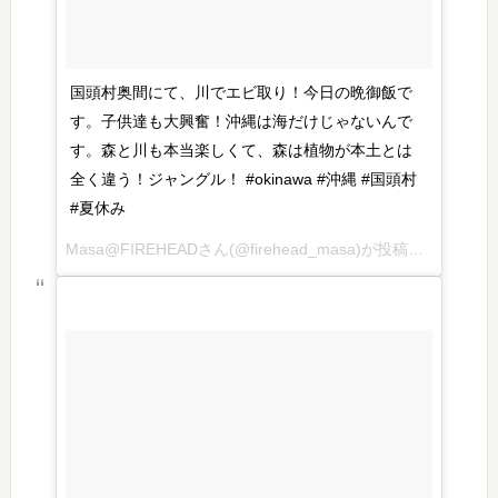
国頭村奥間にて、川でエビ取り！今日の晩御飯で
す。子供達も大興奮！沖縄は海だけじゃないんで
す。森と川も本当楽しくて、森は植物が本土とは
全く違う！ジャングル！ #okinawa #沖縄 #国頭村
#夏休み
Masa@FIREHEADさん(@firehead_masa)が投稿した写真 – 2016 7月 26 1:54午前 PDT