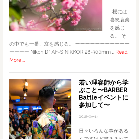
桜には
喜怒哀楽
を感じ
る。 そ
の中でも一番、哀を感じる。 ーーーーーーーーーーー
ーーーー Nikon Df AF-S NIKKOR 28-300mm …
Read
about
More ...
SAKURA
若い理容師から学
ぶこと〜BARBER
Battleイベントに
参加して〜
2018-05-13
日々いろんな事がある
んですけど書ききれて