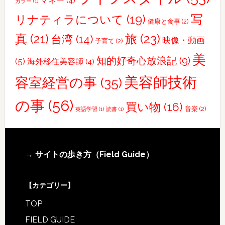
マネー
(4)
カラー
(1)
行
写
リナティラについて
(19)
健康と食事
(2)
っ
真
(21)
旅
(23)
て
台湾
(14)
映像・動画
子育て
(2)
き
美
知的好奇心放浪記
(9)
(5)
海外移住美容師
(4)
ま
し
美容師技術
容室経営の事
(35)
た
の事
(56)
買い物
(16)
音楽
(2)
英語学習
(1)
読書
(1)
Footer
→ サイトの歩き方（Field Guide）
【カテゴリー】
TOP
FIELD GUIDE