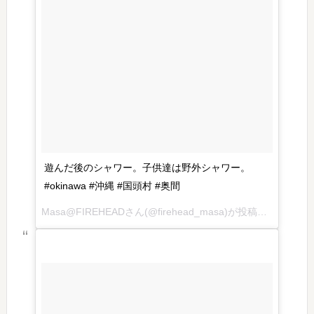
遊んだ後のシャワー。子供達は野外シャワー。
#okinawa #沖縄 #国頭村 #奥間
Masa@FIREHEADさん(@firehead_masa)が投稿した写真 – 2016 7月 26 3:05午後 PDT