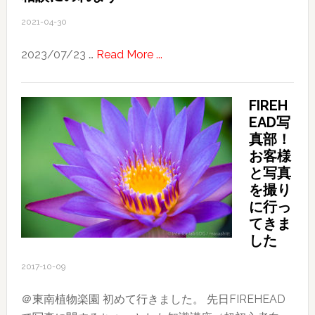
Battle
2021-04-30
イ
ベ
about
2023/07/23 …
Read More ...
ン
California
ト
/
FIREH
に
San
EAD写
参
Francisco
真部！
加
で
お客様
し
働
と写真
て〜
き
を撮り
た
に行っ
い
てきま
美
した
容
2017-10-09
師・
理
＠東南植物楽園 初めて行きました。 先日FIREHEAD
容