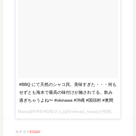
#BBQ にて天然のシャコ貝。美味すぎた・・・何も
せずとも海水で最高の味付けが施されてる。飲み
過ぎちゃうよね〜 #okinawa #沖縄 #国頭村 #奥間
Masa@FIREHEADさん(@firehead_masa)が投稿した写真 – 2016 7月 26 3:09午後 PDT
カテゴリ
ESSAY