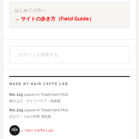
最
初
はじめての方へ
→ サイトの歩き方（Field Guide）
の
サ
イ
こ
ド
の
バ
サ
イ
ー
ト
MADE BY HAIR CAFFE LAB
を
No.115
Leave-In Treatment Mist
検
軽仕上げ。デイリーケア・熱保護
索
No.215
Leave-In Treatment Mist
す
広がり・うねり対策 強化版
る
→ Hair Caffe Lab