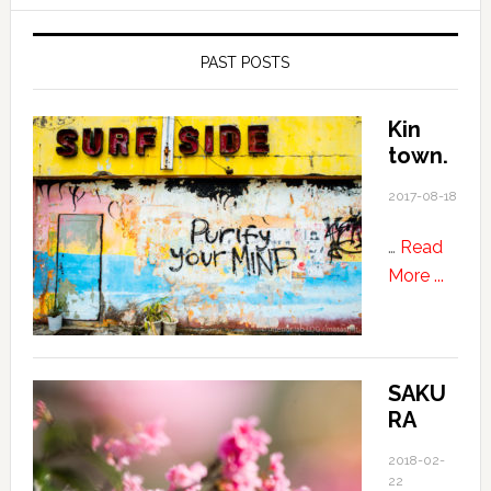
PAST POSTS
Kin
town.
2017-08-18
…
Read
about
More ...
Kin
town.
SAKU
RA
2018-02-
22