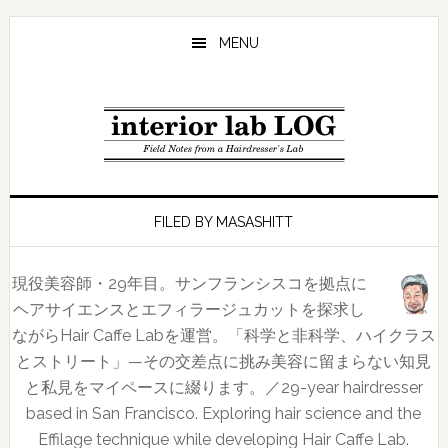
Skip
Skip
Skip
to
to
to
MENU
main
primary
footer
content
sidebar
FILED BY MASASHITT
現役美容師・29年目。サンフランシスコを拠点に
ヘアサイエンスとエフィラージュカットを探求し
ながらHair Caffe Labを運営。「科学と非科学、ハイクラス
とストリート」—その交差点に挑み美容に留まらない知見
と私見をマイペースに綴ります。／29-year hairdresser
based in San Francisco. Exploring hair science and the
Effilage technique while developing Hair Caffe Lab.