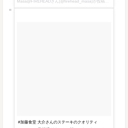
Masa@FIREHEADさん(@firehead_masa)が投稿した動画 – 2016 7月 19 4:20午後 PDT
#加藤食堂 大介さんのステーキのクオリティ