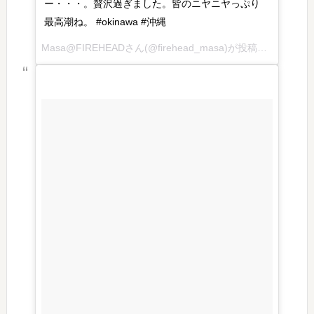
ー・・・。贅沢過ぎました。皆のニヤニヤっぷり
最高潮ね。 #okinawa #沖縄
Masa@FIREHEADさん(@firehead_masa)が投稿した写真 – 2016 7月 19 4:25午後 PDT