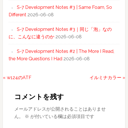
S-7 Development Notes #3 | Same Foam, So
Different
2026-06-08
S-7 Development Notes #3｜同じ「泡」なの
に、こんなに違うのか
2026-06-08
S-7 Development Notes #2 | The More I Read,
the More Questions I Had
2026-06-08
前
次
« w124のATF
イルミナカラー »
Reader
の
の
投
投
Interactions
コメントを残す
稿:
稿:
メールアドレスが公開されることはありませ
ん。
※
が付いている欄は必須項目です