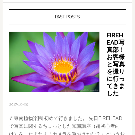
PAST POSTS
FIREH
EAD写
真部！
お客様
と写真
を撮り
に行っ
てきま
した
2017-10-09
＠東南植物楽園 初めて行きました。 先日FIREHEAD
で写真に関するちょっとした知識講座（超初心者向
け）を、たまたま『カメラを買おうかな？』というお