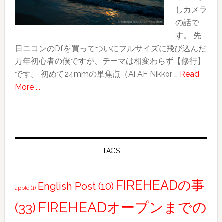
しカメラ
３〜
の話で
良
す。 先
か
日ニコンのDfを買ってついにフルサイズに飛び込んだ
っ
万年初心者の僕ですが、テーマは相変わらず【修行】
た！
です。 初めて24mmの単焦点（Ai AF Nikkor …
Read
北
about
More ...
投
カ
温
メ
泉〜
ラ
友
修
人
行
TAGS
合
近
流・
況
士
FIREHEADの事
English Post
(10)
apple
(1)
林
FIREHEADオープンまでの
(33)
夜
市