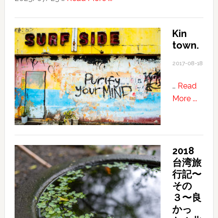
っ
California
て
/
Kin
き
San
town.
ま
Francisco
し
で
2017-08-18
た
働
…
Read
き
about
More ...
た
Kin
い
town.
美
容
師・
2018
台湾旅
理
行記〜
容
その
師
３〜良
さ
かっ
ん、