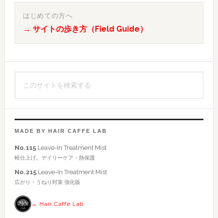
最
初
はじめての方へ
→ サイトの歩き方（Field Guide）
の
サ
イ
こ
ド
の
バ
サ
イ
ー
ト
MADE BY HAIR CAFFE LAB
を
No.115
Leave-In Treatment Mist
検
軽仕上げ。デイリーケア・熱保護
索
No.215
Leave-In Treatment Mist
す
広がり・うねり対策 強化版
る
→ Hair Caffe Lab