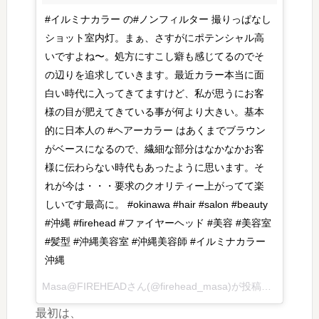
#イルミナカラー の#ノンフィルター 撮りっぱなし
ショット室内灯。まぁ、さすがにポテンシャル高
いですよね〜。処方にすこし癖も感じてるのでそ
の辺りを追求していきます。最近カラー本当に面
白い時代に入ってきてますけど、私が思うにお客
様の目が肥えてきている事が何より大きい。基本
的に日本人の #ヘアーカラー はあくまでブラウン
がベースになるので、繊細な部分はなかなかお客
様に伝わらない時代もあったように思います。そ
れが今は・・・要求のクオリティー上がってて楽
しいです最高に。 #okinawa #hair #salon #beauty
#沖縄 #firehead #ファイヤーヘッド #美容 #美容室
#髪型 #沖縄美容室 #沖縄美容師 #イルミナカラー
沖縄
Masa@FIREHEADさん(@firehead_masa)が投稿した写真 – 2016 6月 22 4:11午後 PDT
最初は、