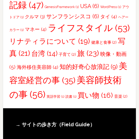
記録
(47)
USA
(6)
GenesisFramework
(1)
WordPress
(1)
アウ
サンフランシスコ
(6)
タイ
(4)
クルマ
(3)
トドア
(1)
ヘアー
ライフスタイル
(53)
マネー
(4)
カラー
(1)
写
リナティラについて
(19)
健康と食事
(2)
真
(21)
旅
(23)
台湾
(14)
映像・動画
子育て
(2)
美
知的好奇心放浪記
(9)
(5)
海外移住美容師
(4)
美容師技術
容室経営の事
(35)
の事
(56)
買い物
(16)
音楽
(2)
英語学習
(1)
読書
(1)
Footer
→ サイトの歩き方（Field Guide）