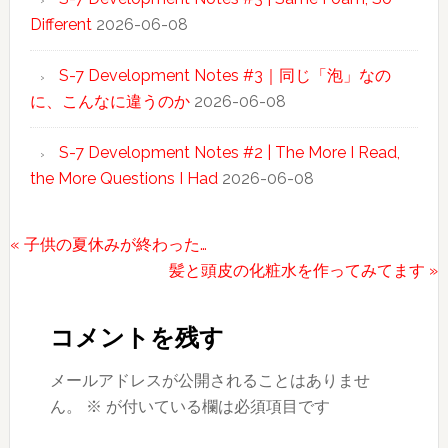
Different
2026-06-08
S-7 Development Notes #3｜同じ「泡」なの
に、こんなに違うのか
2026-06-08
S-7 Development Notes #2 | The More I Read,
the More Questions I Had
2026-06-08
前
« 子供の夏休みが終わった…
の
次
髪と頭皮の化粧水を作ってみてます »
Reader
投
の
稿:
投
Interactions
コメントを残す
稿:
メールアドレスが公開されることはありませ
ん。
※
が付いている欄は必須項目です