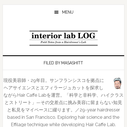
Skip
Skip
Skip
to
to
to
MENU
main
primary
footer
content
sidebar
FILED BY MASASHITT
現役美容師・29年目。サンフランシスコを拠点に
ヘアサイエンスとエフィラージュカットを探求し
ながらHair Caffe Labを運営。「科学と非科学、ハイクラス
とストリート」—その交差点に挑み美容に留まらない知見
と私見をマイペースに綴ります。／29-year hairdresser
based in San Francisco. Exploring hair science and the
Effilage technique while developing Hair Caffe Lab.