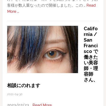
客様が数人重なったので開催しました。この …
Read
about
More ...
FIREHEAD
写
Califo
真
rnia /
部！
San
お
Franci
客
sco で
様
働きた
と
い美容
写
師・理
真
容師
を
さん、
相談にのれます
撮
り
2021-04-30
に
行
about
2023/07/23 …
Read More ...