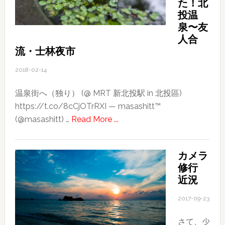
た！北
相
投温
談
泉〜友
に
人合
の
流・士林夜市
れ
2018-02-14
ま
す
温泉街へ（独り） (@ MRT 新北投駅 in 北投區)
https://t.co/8cCjOTrRXI — masashitt™
about
(@masashitt) …
Read More ...
2018
台
カメラ
湾
修行
旅
近況
行
記〜
2017-09-23
そ
さて、少
の