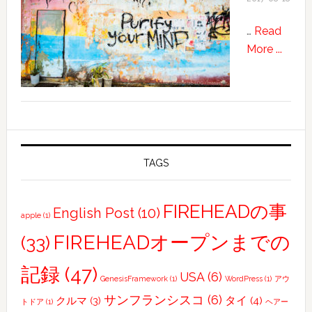
ト
…
Read
撮
about
More ...
影
Kin
の
town.
女
性
モ
デ
ル
TAGS
さ
ん
FIREHEADの事
English Post
(10)
募
apple
(1)
集
FIREHEADオープンまでの
(33)
し
て
記録
(47)
USA
(6)
GenesisFramework
(1)
WordPress
(1)
アウ
ま
サンフランシスコ
(6)
タイ
(4)
クルマ
(3)
す
トドア
(1)
ヘアー