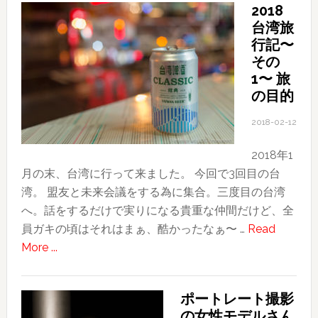
2018
真
台湾旅
部！
行記〜
お
その
客
1〜 旅
様
の目的
と
2018-02-12
写
真
2018年1
を
月の末、台湾に行って来ました。 今回で3回目の台
撮
湾。 盟友と未来会議をする為に集合。三度目の台湾
り
へ。話をするだけで実りになる貴重な仲間だけど、全
に
員ガキの頃はそれはまぁ、酷かったなぁ〜 …
Read
行
about
More ...
っ
2018
て
台
き
ポートレート撮影
湾
ま
の女性モデルさん