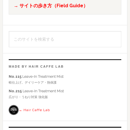
→ サイトの歩き方（Field Guide）
の
サ
イ
こ
ド
の
バ
サ
イ
ー
ト
MADE BY HAIR CAFFE LAB
を
No.115
Leave-In Treatment Mist
検
軽仕上げ。デイリーケア・熱保護
索
No.215
Leave-In Treatment Mist
す
広がり・うねり対策 強化版
る
→ Hair Caffe Lab