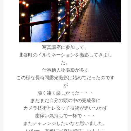
写真講座に参加して、
北谷町のイルミネーションを撮影してきまし
た。
仕事柄人物撮影が多く
この様な長時間露光撮影は始めてだったのです
が
凄く凄く楽しかった・・・
まだまだ自分の頭の中の完成像に
カメラ技術とレタッチ技術が追いつかず
歯痒い気持ちで一杯で・・・
またチャレンジしたいなと思いました。
いやー、本当に写真は超楽しい！！！