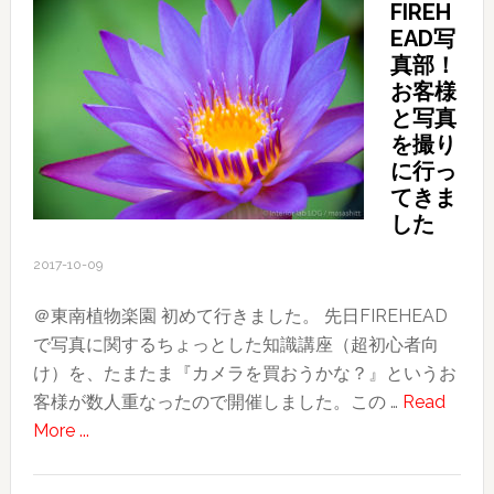
FIREH
に
EAD写
は、
真部！
行
お客様
く
と写真
所
を撮り
全
に行っ
て
てきま
が
した
冒
2017-10-09
険
＠東南植物楽園 初めて行きました。 先日FIREHEAD
で写真に関するちょっとした知識講座（超初心者向
け）を、たまたま『カメラを買おうかな？』というお
客様が数人重なったので開催しました。この …
Read
about
More ...
FIREHEAD
写