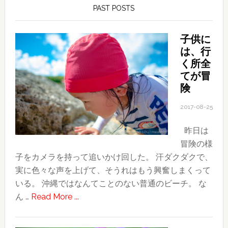
PAST POSTS
子供に
は、行
く所全
てが冒
険
2017-08-25
昨日は
冒険の様
子をカメラを持って追いかけ回した。 汗ダクダクで、
実に色々な声を上げて、そうれはもう興奮しまくって
いる。 沖縄ではなんてことのない普通のビーチ。 な
about
ん …
Read More ...
子
供