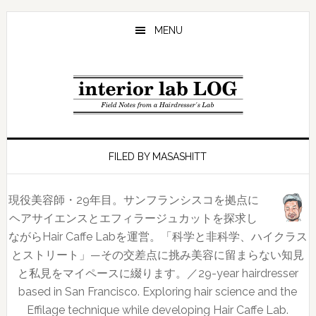
Skip
Skip
Skip
to
to
to
MENU
main
primary
footer
content
sidebar
FILED BY MASASHITT
現役美容師・29年目。サンフランシスコを拠点に
ヘアサイエンスとエフィラージュカットを探求し
ながらHair Caffe Labを運営。「科学と非科学、ハイクラス
とストリート」—その交差点に挑み美容に留まらない知見
と私見をマイペースに綴ります。／29-year hairdresser
based in San Francisco. Exploring hair science and the
Effilage technique while developing Hair Caffe Lab.