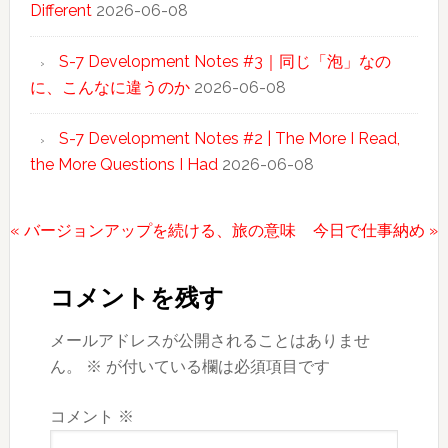
Different
2026-06-08
S-7 Development Notes #3｜同じ「泡」なの
に、こんなに違うのか
2026-06-08
S-7 Development Notes #2 | The More I Read,
the More Questions I Had
2026-06-08
前
次
« バージョンアップを続ける、旅の意味
今日で仕事納め »
Reader
の
の
投
投
Interactions
コメントを残す
稿:
稿:
メールアドレスが公開されることはありませ
ん。
※
が付いている欄は必須項目です
コメント
※