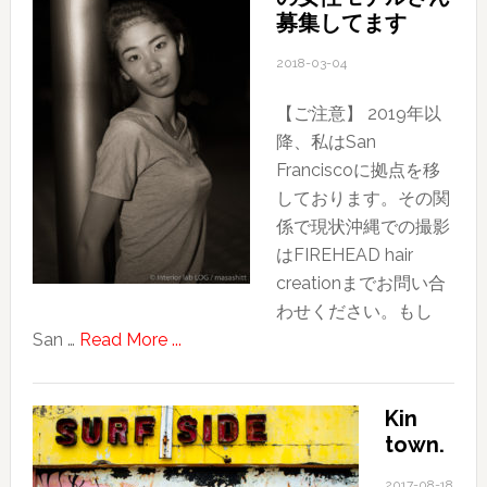
旅
し
募集してます
行
た
記〜
2018-03-04
そ
【ご注意】 2019年以
の
降、私はSan
1〜
Franciscoに拠点を移
旅
しております。その関
の
係で現状沖縄での撮影
目
はFIREHEAD hair
的
creationまでお問い合
わせください。もし
about
San …
Read More ...
ポ
ー
Kin
ト
town.
レ
ー
2017-08-18