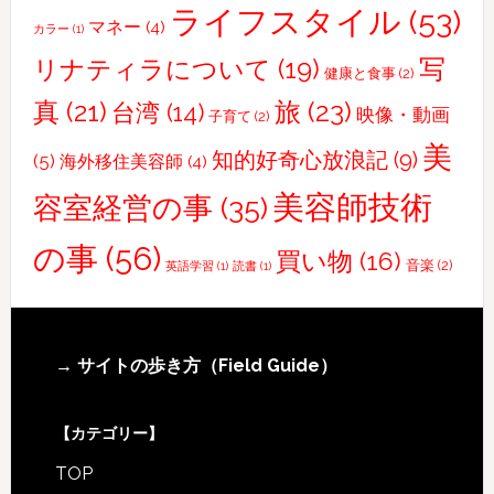
ライフスタイル
(53)
マネー
(4)
カラー
(1)
写
リナティラについて
(19)
健康と食事
(2)
真
(21)
旅
(23)
台湾
(14)
映像・動画
子育て
(2)
美
知的好奇心放浪記
(9)
(5)
海外移住美容師
(4)
美容師技術
容室経営の事
(35)
の事
(56)
買い物
(16)
音楽
(2)
英語学習
(1)
読書
(1)
Footer
→ サイトの歩き方（Field Guide）
【カテゴリー】
TOP