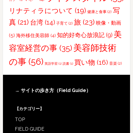
ベ
写
リナティラについて
(19)
健康と食事
(2)
ン
真
(21)
旅
(23)
台湾
(14)
ト
映像・動画
子育て
(2)
に
美
知的好奇心放浪記
(9)
(5)
海外移住美容師
(4)
参
加
美容師技術
容室経営の事
(35)
し
の事
(56)
て〜
買い物
(16)
音楽
(2)
英語学習
(1)
読書
(1)
Footer
→ サイトの歩き方（Field Guide）
【カテゴリー】
TOP
FIELD GUIDE