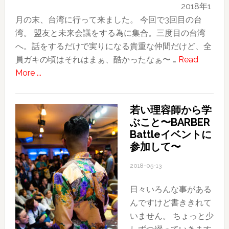
2018年1
月の末、台湾に行って来ました。 今回で3回目の台
湾。 盟友と未来会議をする為に集合。三度目の台湾
へ。話をするだけで実りになる貴重な仲間だけど、全
員ガキの頃はそれはまぁ、酷かったなぁ〜 …
Read
about
More ...
2018
台
若い理容師から学
湾
ぶこと〜BARBER
旅
Battleイベントに
行
参加して〜
記〜
そ
2018-05-13
の
日々いろんな事がある
1〜
んですけど書ききれて
旅
いません。 ちょっと少
の