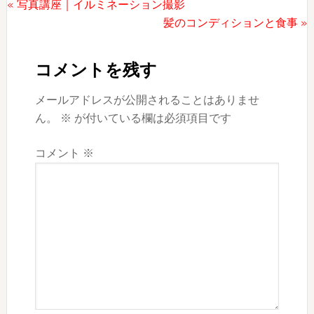
前
« 写真講座｜イルミネーション撮影
の
次
髪のコンディションと食事 »
Reader
投
の
稿:
投
Interactions
コメントを残す
稿:
メールアドレスが公開されることはありませ
ん。
※
が付いている欄は必須項目です
コメント
※