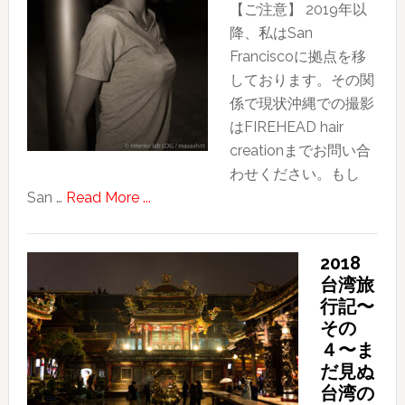
【ご注意】 2019年以
降、私はSan
Franciscoに拠点を移
しております。その関
係で現状沖縄での撮影
はFIREHEAD hair
creationまでお問い合
わせください。もし
about
San …
Read More ...
ポ
ー
2018
ト
台湾旅
レ
行記〜
ー
その
ト
４〜ま
撮
だ見ぬ
影
台湾の