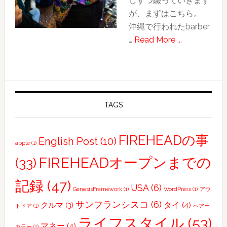
しずつ綴っていきます
目
が、まずはこちら。
的
沖縄で行われたbarber
about
…
Read More ...
若
い
理
容
師
TAGS
か
ら
FIREHEADの事
English Post
(10)
apple
(1)
学
ぶ
FIREHEADオープンまでの
(33)
こ
記録
(47)
と〜
USA
(6)
GenesisFramework
(1)
WordPress
(1)
アウ
BARBER
サンフランシスコ
(6)
タイ
(4)
クルマ
(3)
トドア
(1)
ヘアー
Battle
ライフスタイル
(53)
イ
マネー
(4)
カラー
(1)