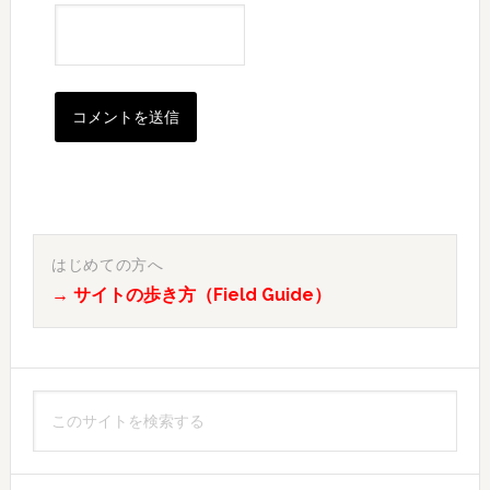
最
初
はじめての方へ
→ サイトの歩き方（Field Guide）
の
サ
イ
こ
ド
の
バ
サ
イ