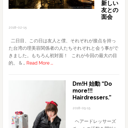
の
新しい
女
友との
性
面会
モ
2018-02-15
デ
ル
二日目、この日は友人と僕、それぞれが接点を持っ
さ
た台湾の理美容関係者の人たちそれぞれと会う事がで
ん
きました。もちろん初対面！ これが今回の最大の目
募
about
的。 & …
Read More ...
集
2018
し
台
て
Dm!H 始動 “Do
湾
more!!!
ま
旅
Hairdressers.”
す
行
記〜
2018-05-15
そ
ヘアードレッサーズ
の