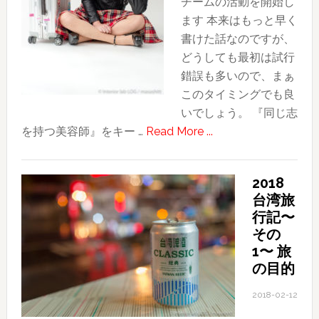
チームの活動を開始し
４〜
ます 本来はもっと早く
ま
書けた話なのですが、
だ
どうしても最初は試行
見
錯誤も多いので、まぁ
ぬ
このタイミングでも良
台
いでしょう。 『同じ志
湾
about
を持つ美容師』をキー …
Read More ...
の
Dm!H
新
始
し
2018
動
い
台湾旅
“Do
友
行記〜
more!!!
と
その
Hairdressers.”
の
1〜 旅
面
の目的
会
2018-02-12