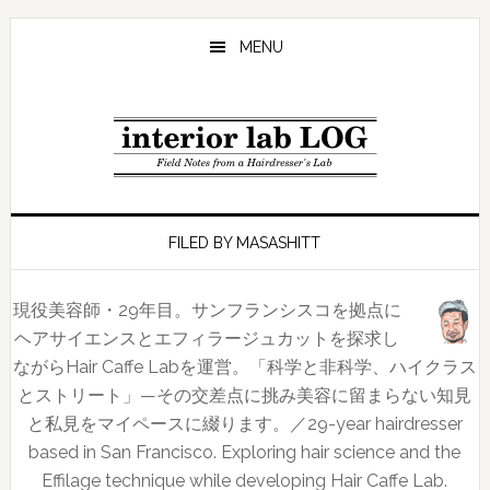
Skip
Skip
Skip
to
to
to
MENU
main
primary
footer
content
sidebar
FILED BY MASASHITT
現役美容師・29年目。サンフランシスコを拠点に
ヘアサイエンスとエフィラージュカットを探求し
ながらHair Caffe Labを運営。「科学と非科学、ハイクラス
とストリート」—その交差点に挑み美容に留まらない知見
と私見をマイペースに綴ります。／29-year hairdresser
based in San Francisco. Exploring hair science and the
Effilage technique while developing Hair Caffe Lab.