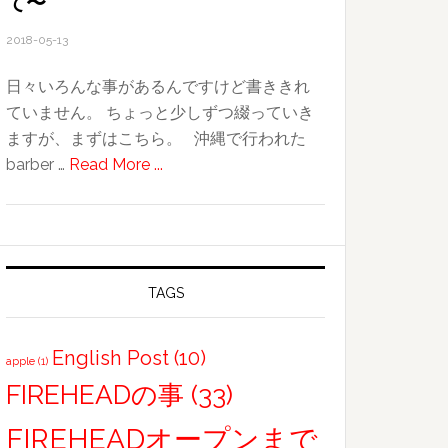
て〜
し
い
2018-05-13
ブ
日々いろんな事があるんですけど書ききれ
ロ
ていません。 ちょっと少しずつ綴っていき
グ
ますが、まずはこちら。 沖縄で行われた
HP
about
barber …
Read More ...
ス
若
タ
い
ー
理
ト
容
師
TAGS
か
ら
English Post
(10)
apple
(1)
学
FIREHEADの事
(33)
ぶ
こ
FIREHEADオープンまで