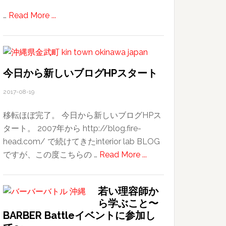
北
about
…
Read More ...
投
Kin
温
town.
泉〜
友
今日から新しいブログHPスタート
人
合
2017-08-19
流・
移転ほぼ完了。 今日から新しいブログHPス
士
タート。 2007年から http://blog.fire-
林
head.com/ で続けてきたinterior lab BLOG
夜
about
ですが、この度こちらの …
Read More ...
市
今
日
若い理容師か
か
ら学ぶこと〜
ら
BARBER Battleイベントに参加し
新