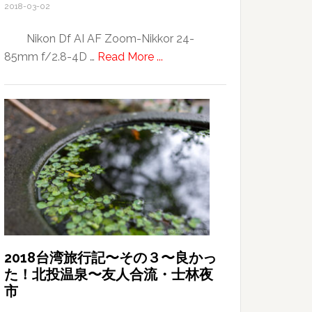
2018-03-02
Nikon Df AI AF Zoom-Nikkor 24-
about
85mm f/2.8-4D …
Read More ...
blue
and
…
2018台湾旅行記〜その３〜良かっ
た！北投温泉〜友人合流・士林夜
市