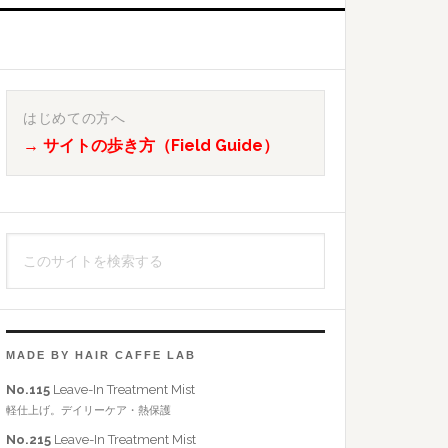
最
初
はじめての方へ
→ サイトの歩き方（Field Guide）
の
サ
イ
こ
ド
の
バ
サ
イ
ー
ト
MADE BY HAIR CAFFE LAB
を
No.115
Leave-In Treatment Mist
検
軽仕上げ。デイリーケア・熱保護
索
No.215
Leave-In Treatment Mist