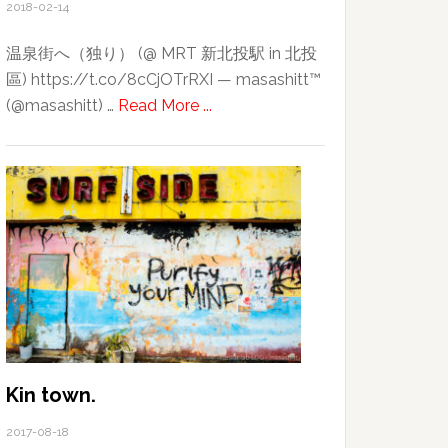
2018-02-14
温泉街へ（独り） (@ MRT 新北投駅 in 北投
區) https://t.co/8cCjOTrRXI — masashitt™
about
(@masashitt) …
Read More ...
2018
台
湾
旅
行
記〜
そ
の
３〜
良
か
Kin town.
っ
2017-08-18
た！