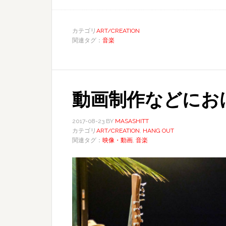
カテゴリ
ART/CREATION
関連タグ：
音楽
動画制作などにお
2017-08-23
BY
MASASHITT
カテゴリ
ART/CREATION
,
HANG OUT
関連タグ：
映像・動画
,
音楽