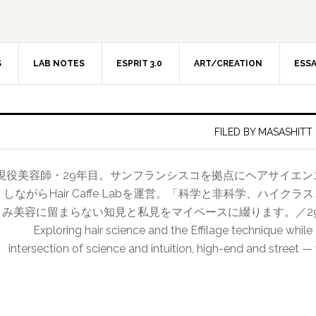
S
LAB NOTES
ESPRIT 3.0
ART/CREATION
ESS
FILED BY MASASHITT
現役美容師・29年目。サンフランシスコを拠点にヘアサイエ
しながらHair Caffe Labを運営。「科学と非科学、ハイ
み美容に留まらない知見と私見をマイペースに綴ります。／29-year hairdr
Exploring hair science and the Effilage technique while
intersection of science and intuition, high-end and street —