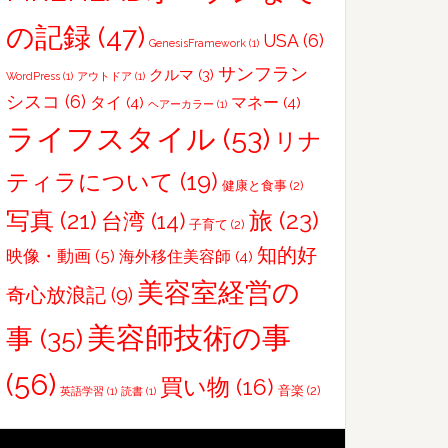
と〜
BARBER
の記録
(47)
USA
(6)
GenesisFramework
(1)
Battle
サンフラン
クルマ
(3)
WordPress
(1)
アウトドア
(1)
イ
シスコ
(6)
タイ
(4)
マネー
(4)
ベ
ヘアーカラー
(1)
ライフスタイル
ン
(53)
リナ
ト
ティラについて
(19)
に
健康と食事
(2)
参
写真
(21)
旅
(23)
台湾
(14)
子育て
(2)
加
知的好
映像・動画
(5)
海外移住美容師
(4)
し
美容室経営の
て〜
奇心放浪記
(9)
美容師技術の事
事
(35)
(56)
買い物
(16)
音楽
(2)
英語学習
(1)
読書
(1)