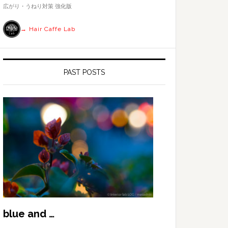
す
広がり・うねり対策 強化版
る
→ Hair Caffe Lab
PAST POSTS
blue and …