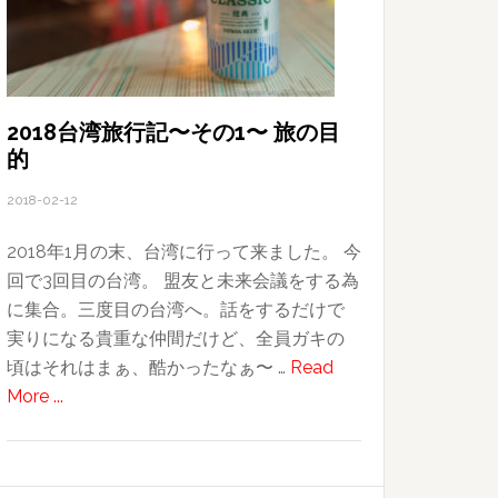
ら
学
ぶ
こ
と〜
2018台湾旅行記〜その1〜 旅の目
的
BARBER
Battle
2018-02-12
イ
ベ
2018年1月の末、台湾に行って来ました。 今
ン
回で3回目の台湾。 盟友と未来会議をする為
ト
に集合。三度目の台湾へ。話をするだけで
に
実りになる貴重な仲間だけど、全員ガキの
参
頃はそれはまぁ、酷かったなぁ〜 …
Read
加
about
More ...
し
2018
て〜
台
湾