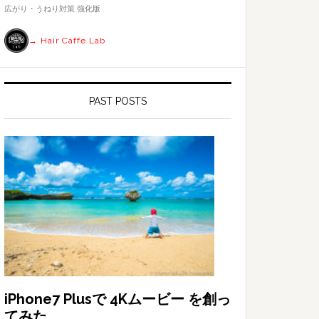
す
広がり・うねり対策 強化版
る
→ Hair Caffe Lab
PAST POSTS
iPhone7 Plusで 4Kムービー を創っ
てみた