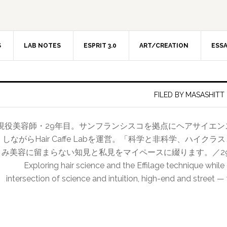
S
LAB NOTES
ESPRIT 3.0
ART/CREATION
ESS
FILED BY MASASHITT
現役美容師・29年目。サンフランシスコを拠点にヘアサイエ
しながらHair Caffe Labを運営。「科学と非科学、ハイ
み美容に留まらない知見と私見をマイペースに綴ります。／29-year hairdr
Exploring hair science and the Effilage technique while
intersection of science and intuition, high-end and street —