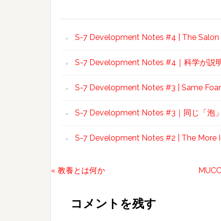
S-7 Development Notes #4 | The Salon In
S-7 Development Notes #4｜
S-7 Development Notes #3 | Same Foam,
S-7 Development Notes #3｜
S-7 Development Notes #2 | The More I
前
次
« 教養とは何か
MUC
Reader
の
の
投
投
Interactions
コメントを残す
稿:
稿: