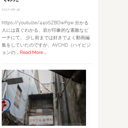
2017-08-30
https://youtu.be/44oSZBDwP9w 分かる
人には直ぐわかる、岩が印象的な素敵なビ
ーチにて。 少し前までは好きでよく動画編
集をしていたのですが、AVCHD（ハイビジ
about
ョンの …
Read More ...
iPhone7
Plus
で
4K
ム
ー
ビ
ー
を
創