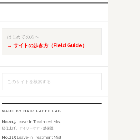
最
初
はじめての方へ
→ サイトの歩き方（Field Guide）
の
サ
イ
こ
ド
の
バ
サ
イ
ー
ト
MADE BY HAIR CAFFE LAB
を
No.115
Leave-In Treatment Mist
検
軽仕上げ。デイリーケア・熱保護
索
No.215
Leave-In Treatment Mist