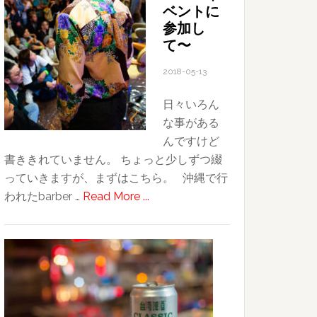
撮
ベントに
影
参加し
の
て〜
女
2018-05-13
性
モ
日々いろん
デ
な事がある
ル
んですけど
さ
書ききれていません。 ちょっと少しずつ綴
ん
っていきますが、まずはこちら。 沖縄で行
募
about
われたbarber …
Read More ...
集
若
し
い
て
理
ま
容
す
師
か