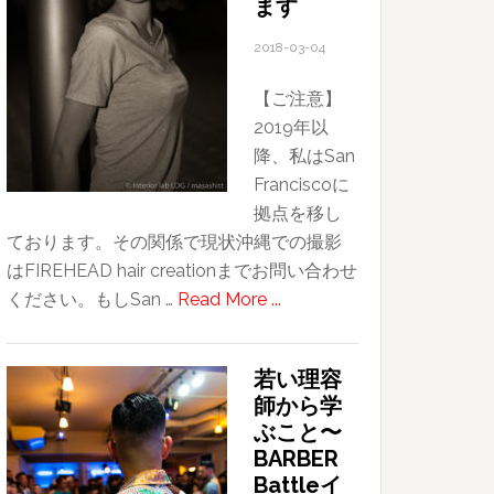
ます
の
2018-03-04
２〜
ほ
【ご注意】
ぼ
2019年以
独
降、私はSan
り
Franciscoに
で
拠点を移し
過
ております。その関係で現状沖縄での撮影
ご
はFIREHEAD hair creationまでお問い合わせ
し
about
ください。もしSan …
Read More ...
た
ポ
初
ー
日
若い理容
ト
師から学
レ
ぶこと〜
ー
BARBER
ト
Battleイ