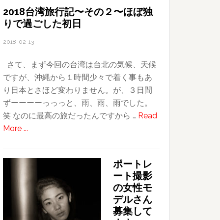
っ
2018台湾旅行記〜その２〜ほぼ独
りで過ごした初日
て
み
2018-02-13
た
さて、まず今回の台湾は台北の気候、天候
ですが、沖縄から１時間少々で着く事もあ
り日本とさほど変わりません。が、３日間
ずーーーーっっっと、雨、雨、雨でした。
笑 なのに最高の旅だったんですから …
Read
about
More ...
2018
台
ポートレ
湾
ート撮影
旅
の女性モ
行
デルさん
記〜
募集して
そ