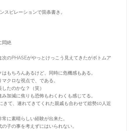
ンスピレーションで箇条書き。
に悶絶
次のPHASEがやっとけっこう見えてきたがボトムア
。
クはもちろんあるけど、同時に危機感もある。
りマクロな視点で、である。
長したのかな？（笑）
進み加減に焦りも恐怖もわくわくも感じてる。
にきて、連れてきてくれた親戚も合わせて総勢10人近
非常に素晴らしい経験が出来た。
代の子の事を考えずにはいられない。