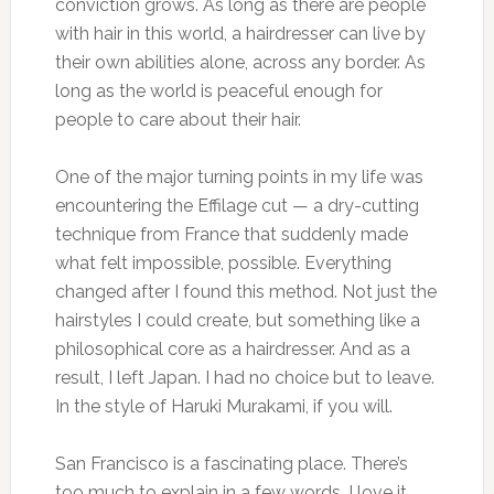
conviction grows. As long as there are people
with hair in this world, a hairdresser can live by
their own abilities alone, across any border. As
long as the world is peaceful enough for
people to care about their hair.
One of the major turning points in my life was
encountering the Effilage cut — a dry-cutting
technique from France that suddenly made
what felt impossible, possible. Everything
changed after I found this method. Not just the
hairstyles I could create, but something like a
philosophical core as a hairdresser. And as a
result, I left Japan. I had no choice but to leave.
In the style of Haruki Murakami, if you will.
San Francisco is a fascinating place. There’s
too much to explain in a few words. I love it