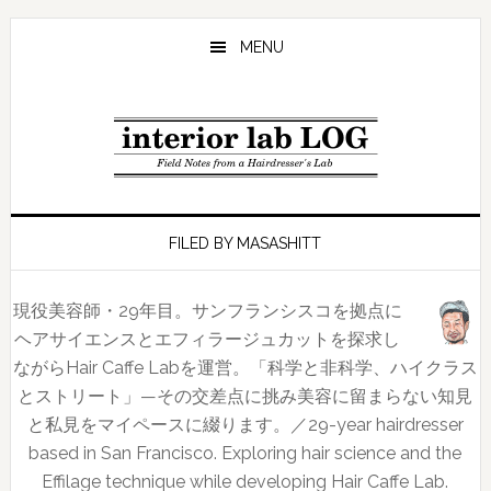
Skip
Skip
to
to
MENU
main
footer
content
FILED BY MASASHITT
現役美容師・29年目。サンフランシスコを拠点に
ヘアサイエンスとエフィラージュカットを探求し
ながらHair Caffe Labを運営。「科学と非科学、ハイクラス
とストリート」—その交差点に挑み美容に留まらない知見
と私見をマイペースに綴ります。／29-year hairdresser
based in San Francisco. Exploring hair science and the
Effilage technique while developing Hair Caffe Lab.