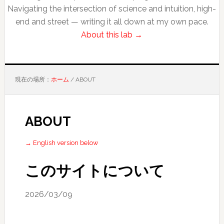
Navigating the intersection of science and intuition, high-
end and street — writing it all down at my own pace.
About this lab →
現在の場所：
ホーム
/
ABOUT
ABOUT
→ English version below
このサイトについて
2026/03/09