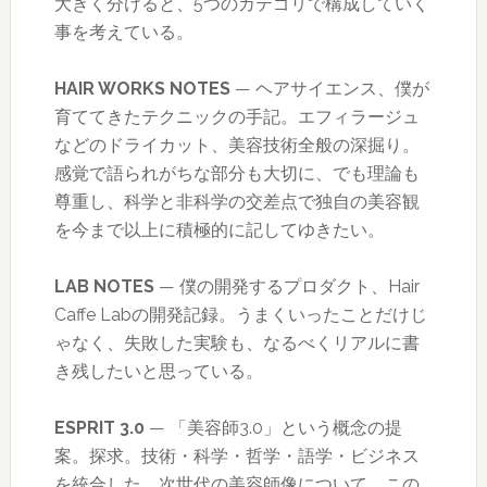
大きく分けると、5つのカテゴリで構成していく
事を考えている。
HAIR WORKS NOTES
— ヘアサイエンス、僕が
育ててきたテクニックの手記。エフィラージュ
などのドライカット、美容技術全般の深掘り。
感覚で語られがちな部分も大切に、でも理論も
尊重し、科学と非科学の交差点で独自の美容観
を今まで以上に積極的に記してゆきたい。
LAB NOTES
— 僕の開発するプロダクト、Hair
Caffe Labの開発記録。うまくいったことだけじ
ゃなく、失敗した実験も、なるべくリアルに書
き残したいと思っている。
ESPRIT 3.0
— 「美容師3.0」という概念の提
案。探求。技術・科学・哲学・語学・ビジネス
を統合した、次世代の美容師像について。この