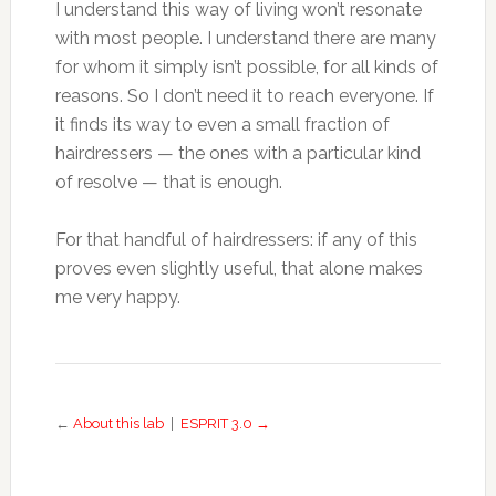
I understand this way of living won’t resonate
with most people. I understand there are many
for whom it simply isn’t possible, for all kinds of
reasons. So I don’t need it to reach everyone. If
it finds its way to even a small fraction of
hairdressers — the ones with a particular kind
of resolve — that is enough.
For that handful of hairdressers: if any of this
proves even slightly useful, that alone makes
me very happy.
←
About this lab
|
ESPRIT 3.0 →