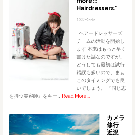
more!!!
風
Hairdressers.”
景
｜
2018-05-15
X100T
ヘアードレッサーズ
by
チームの活動を開始し
FUJIFIL
ます 本来はもっと早く
書けた話なのですが、
どうしても最初は試行
錯誤も多いので、まぁ
このタイミングでも良
いでしょう。 『同じ志
about
を持つ美容師』をキー …
Read More ...
Dm!H
始
カメラ
動
修行
“Do
近況
more!!!