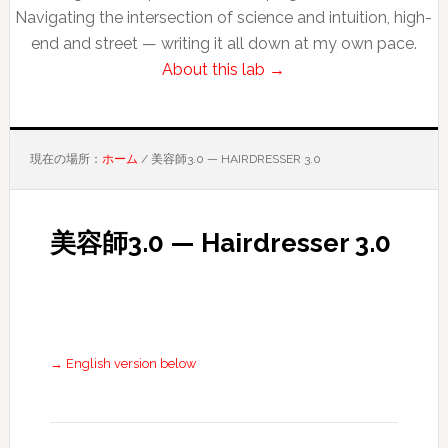
Navigating the intersection of science and intuition, high-
end and street — writing it all down at my own pace.
About this lab →
現在の場所：
ホーム
/
美容師3.0 — HAIRDRESSER 3.0
美容師3.0 — Hairdresser 3.0
→ English version below