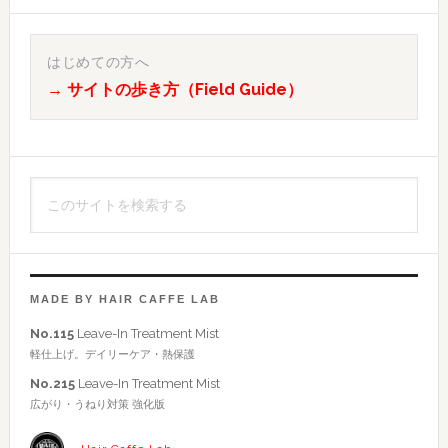
最
初
はじめての方へ
→ サイトの歩き方（Field Guide）
の
サ
イ
こ
ド
の
バ
サ
イ
ー
ト
MADE BY HAIR CAFFE LAB
を
No.115
Leave-In Treatment Mist
検
軽仕上げ。デイリーケア・熱保護
索
No.215
Leave-In Treatment Mist
す
広がり・うねり対策 強化版
る