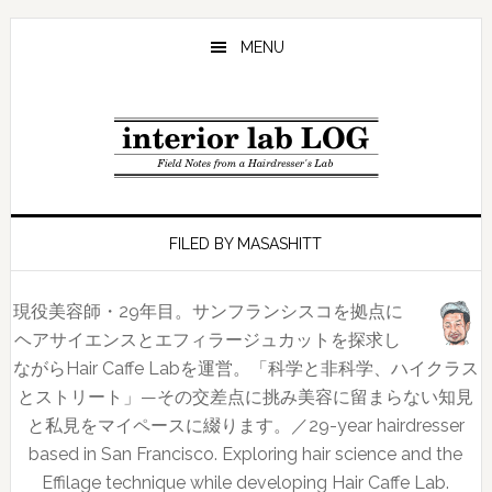
Skip
Skip
Skip
to
to
to
MENU
main
primary
footer
content
sidebar
FILED BY MASASHITT
現役美容師・29年目。サンフランシスコを拠点に
ヘアサイエンスとエフィラージュカットを探求し
ながらHair Caffe Labを運営。「科学と非科学、ハイクラス
とストリート」—その交差点に挑み美容に留まらない知見
と私見をマイペースに綴ります。／29-year hairdresser
based in San Francisco. Exploring hair science and the
Effilage technique while developing Hair Caffe Lab.