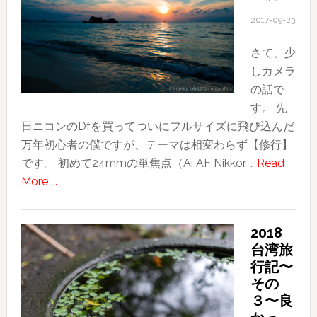
Hairdressers.”
2017-09-23
さて、少
しカメラ
の話で
す。 先
日ニコンのDfを買ってついにフルサイズに飛び込んだ
万年初心者の僕ですが、テーマは相変わらず【修行】
です。 初めて24mmの単焦点（Ai AF Nikkor …
Read
about
More ...
カ
メ
2018
ラ
台湾旅
修
行記〜
行
その
近
３〜良
況