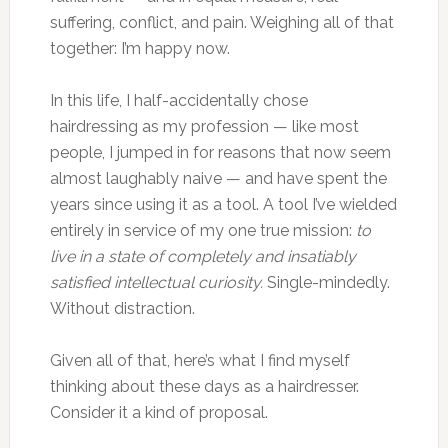
suffering, conflict, and pain. Weighing all of that
together: I’m happy now.
In this life, I half-accidentally chose
hairdressing as my profession — like most
people, I jumped in for reasons that now seem
almost laughably naive — and have spent the
years since using it as a tool. A tool I’ve wielded
entirely in service of my one true mission:
to
live in a state of completely and insatiably
satisfied intellectual curiosity.
Single-mindedly.
Without distraction.
Given all of that, here’s what I find myself
thinking about these days as a hairdresser.
Consider it a kind of proposal.