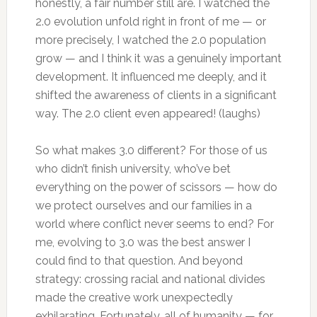
honestly, a fair number still are. I watched the
2.0 evolution unfold right in front of me — or
more precisely, I watched the 2.0 population
grow — and I think it was a genuinely important
development. It influenced me deeply, and it
shifted the awareness of clients in a significant
way. The 2.0 client even appeared! (laughs)
So what makes 3.0 different? For those of us
who didn’t finish university, who’ve bet
everything on the power of scissors — how do
we protect ourselves and our families in a
world where conflict never seems to end? For
me, evolving to 3.0 was the best answer I
could find to that question. And beyond
strategy: crossing racial and national divides
made the creative work unexpectedly
exhilarating. Fortunately, all of humanity — for