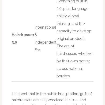
Everything built in
2.0, plus: language
ability, global
thinking, and the
International
capacity to develop
Hairdresser
&
original products.
3.0
Independent
The era of
Era
hairdressers who live
by their own power,
across national
borders.
I suspect that in the public imagination, 90% of
hairdressers are still perceived as 1.0 — and