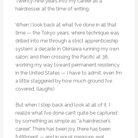
Twenty-nine years into my career as a
hairdresser, at the time of writing.
When I look back at what I’ve done in all that
time — the Tokyo years, where technique was
drilled into me through a strict apprenticeship
system; a decade in Okinawa running my own
salon; and then crossing the Pacific at 38,
working my way toward permanent residency
in the United States — I have to admit, even I’m
a little staggered by how much ground I’ve
covered. (laughs)
But when I step back and look at all of it, I
realize what I’ve done can’t quite be captured
by something as simple as “a hairdresser’s
career.” There has been joy, there has been
fulfillment — and in equal measure, real