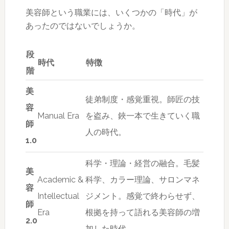
美容師という職業には、いくつかの「時代」が
あったのではないでしょうか。
段
時代
特徴
階
美
徒弟制度・感覚重視。師匠の技
容
Manual Era
を盗み、鋏一本で生きていく職
師
人の時代。
1.0
科学・理論・経営の融合。毛髪
美
Academic &
科学、カラー理論、サロンマネ
容
Intellectual
ジメント。感覚で終わらせず、
師
Era
根拠を持って語れる美容師の増
2.0
加した時代。