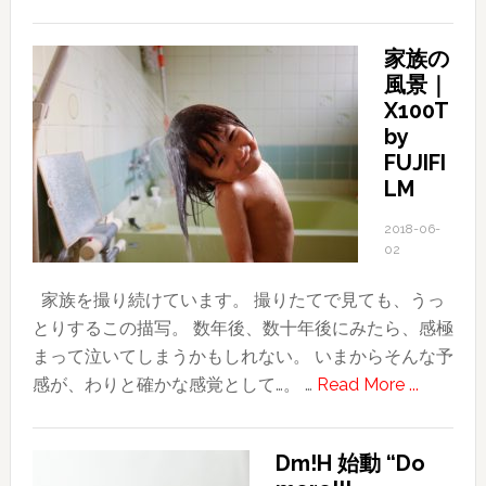
SAKURA
家族の
風景｜
X100T
by
FUJIFI
LM
2018-06-
02
家族を撮り続けています。 撮りたてで見ても、うっ
とりするこの描写。 数年後、数十年後にみたら、感極
まって泣いてしまうかもしれない。 いまからそんな予
about
感が、わりと確かな感覚として…。 …
Read More ...
家
族
Dm!H 始動 “Do
の