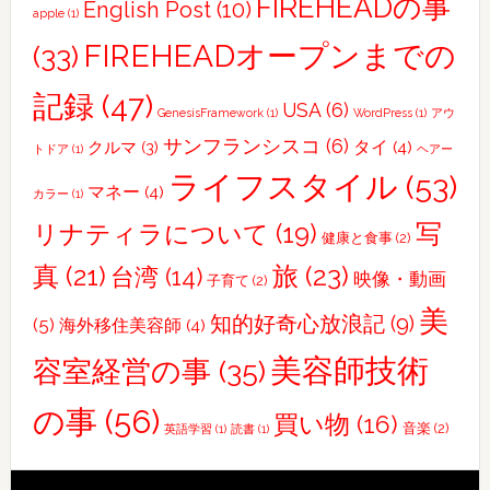
FIREHEADの事
English Post
(10)
apple
(1)
の
３〜
FIREHEADオープンまでの
(33)
良
記録
(47)
か
USA
(6)
GenesisFramework
(1)
WordPress
(1)
アウ
っ
サンフランシスコ
(6)
タイ
(4)
クルマ
(3)
トドア
(1)
ヘアー
た！
ライフスタイル
(53)
北
マネー
(4)
カラー
(1)
投
写
リナティラについて
(19)
健康と食事
(2)
温
真
(21)
旅
(23)
台湾
(14)
泉〜
映像・動画
子育て
(2)
友
美
知的好奇心放浪記
(9)
(5)
海外移住美容師
(4)
人
合
美容師技術
容室経営の事
(35)
流・
の事
(56)
士
買い物
(16)
音楽
(2)
英語学習
(1)
読書
(1)
林
夜