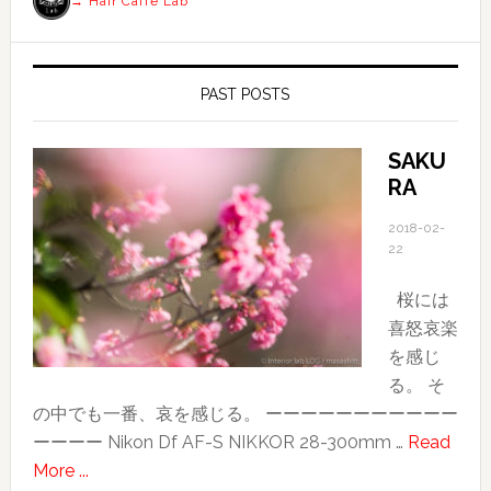
→ Hair Caffe Lab
PAST POSTS
SAKU
RA
2018-02-
22
桜には
喜怒哀楽
を感じ
る。 そ
の中でも一番、哀を感じる。 ーーーーーーーーーーー
ーーーー Nikon Df AF-S NIKKOR 28-300mm …
Read
about
More ...