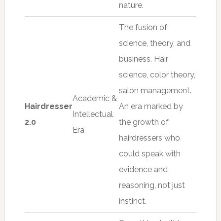
nature.
The fusion of
science, theory, and
business. Hair
science, color theory,
salon management.
Academic &
Hairdresser
An era marked by
Intellectual
2.0
the growth of
Era
hairdressers who
could speak with
evidence and
reasoning, not just
instinct.