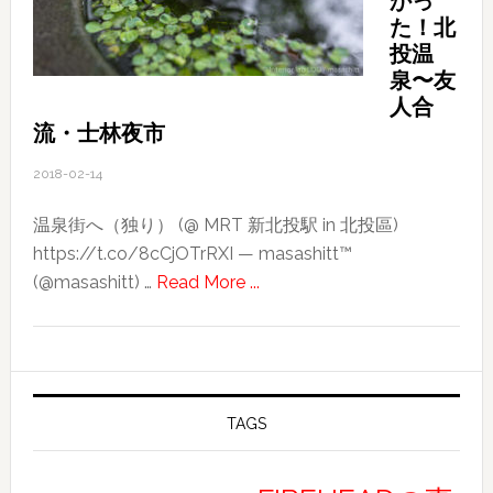
かっ
た！北
投温
泉〜友
人合
流・士林夜市
2018-02-14
温泉街へ（独り） (@ MRT 新北投駅 in 北投區)
https://t.co/8cCjOTrRXI — masashitt™
about
(@masashitt) …
Read More ...
2018
台
湾
旅
行
TAGS
記〜
そ