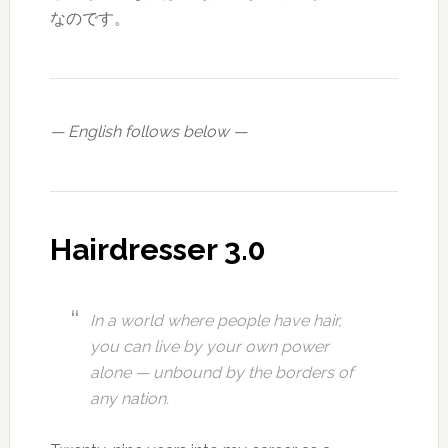
なのです。
— English follows below —
Hairdresser 3.0
In a world where people have hair,
you can live by your own power
alone — unbound by the borders of
any nation.