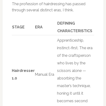
The profession of hairdressing has passed
through several distinct eras, I think.
DEFINING
STAGE
ERA
CHARACTERISTICS
Apprenticeship,
instinct-first. The era
of the craftsperson
who lives by the
Hairdresser
scissors alone —
Manual Era
1.0
absorbing the
master’s technique,
honing it until it
becomes second