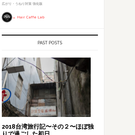
す
広がり・うねり対策 強化版
る
→ Hair Caffe Lab
PAST POSTS
2018台湾旅行記〜その２〜ほぼ独
りで過ごした初日