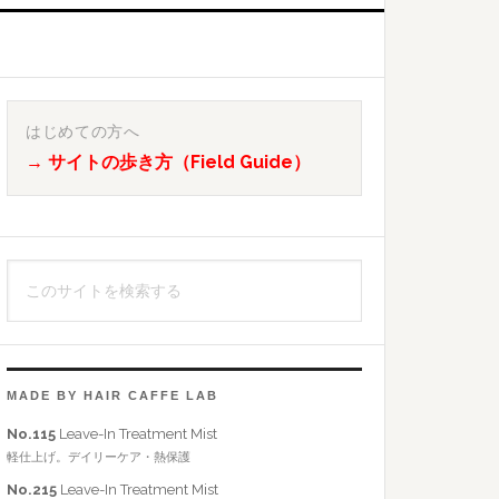
最
初
はじめての方へ
→ サイトの歩き方（Field Guide）
の
サ
イ
こ
ド
の
バ
サ
イ
ー
ト
MADE BY HAIR CAFFE LAB
を
No.115
Leave-In Treatment Mist
検
軽仕上げ。デイリーケア・熱保護
索
No.215
Leave-In Treatment Mist