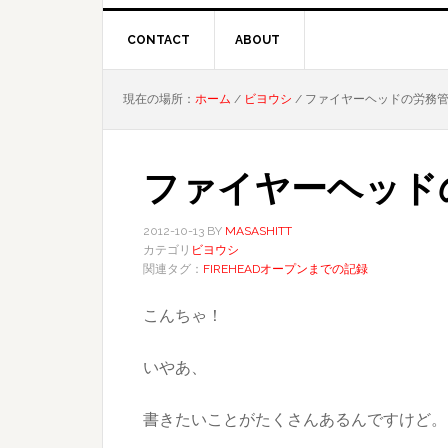
CONTACT
ABOUT
現在の場所：
ホーム
/
ビヨウシ
/
ファイヤーヘッドの労務管
ファイヤーヘッド
2012-10-13
BY
MASASHITT
カテゴリ
ビヨウシ
関連タグ：
FIREHEADオープンまでの記録
こんちゃ！
いやあ、
書きたいことがたくさんあるんですけど。