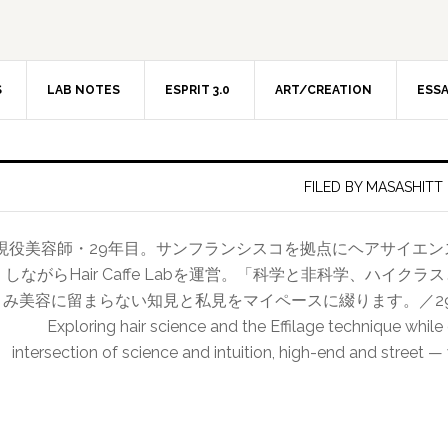
S
LAB NOTES
ESPRIT 3.0
ART/CREATION
ESS
FILED BY MASASHITT
現役美容師・29年目。サンフランシスコを拠点にヘアサイエ
しながらHair Caffe Labを運営。「科学と非科学、ハイ
み美容に留まらない知見と私見をマイペースに綴ります。／29-year hairdr
Exploring hair science and the Effilage technique while
intersection of science and intuition, high-end and street —