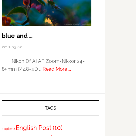
blue and …
2018-03-02
Nikon Df AI AF Zoom-Nikkor 24-
about
85mm f/2.8-4D …
Read More ...
blue
and
…
TAGS
English Post
(10)
apple
(1)