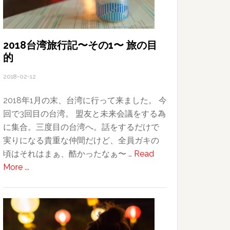
2018台湾旅行記〜その1〜 旅の目
的
2018-02-12
2018年1月の末、台湾に行って来ました。 今
回で3回目の台湾。 盟友と未来会議をする為
に集合。三度目の台湾へ。話をするだけで
実りになる貴重な仲間だけど、全員ガキの
頃はそれはまぁ、酷かったなぁ〜 …
Read
about
More ...
2018
台
湾
旅