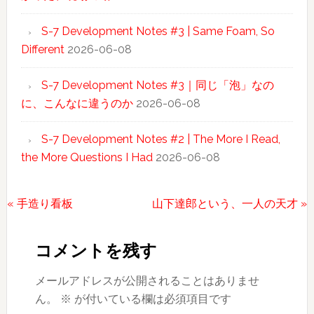
S-7 Development Notes #3 | Same Foam, So
Different
2026-06-08
S-7 Development Notes #3｜同じ「泡」なの
に、こんなに違うのか
2026-06-08
S-7 Development Notes #2 | The More I Read,
the More Questions I Had
2026-06-08
前
次
« 手造り看板
山下達郎という、一人の天才 »
Reader
の
の
投
投
Interactions
コメントを残す
稿:
稿:
メールアドレスが公開されることはありませ
ん。
※
が付いている欄は必須項目です