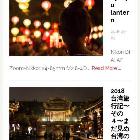
u
lanter
n
2018-03-
03
Nikon Df
AI AF
about
Zoom-Nikkor 24-85mm f/2.8-4D …
Read More ...
Ryukyu
lantern
2018
台湾旅
行記〜
その
４〜ま
だ見ぬ
台湾の