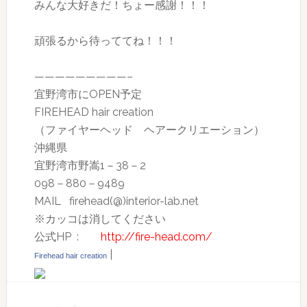
みんな大好きだ！ちょー感謝！！！
頑張るから待っててね！！！
—————————–
宜野湾市にOPEN予定
FIREHEAD hair creation
（ファイヤーヘッド ヘアークリエーション）
沖縄県
宜野湾市野嵩1－38－2
098－880－9489
MAIL firehead(@)interior-lab.net
※カッコは消してください
公式HP :
http://fire-head.com/
|
Firehead hair creation