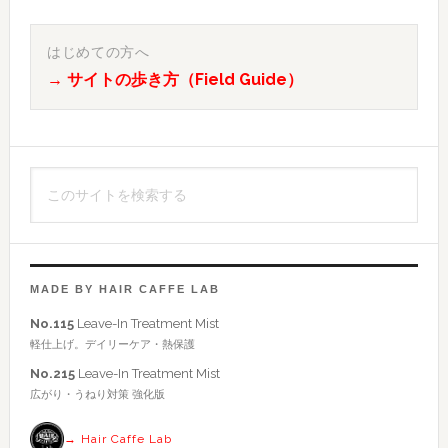
最
初
はじめての方へ
→ サイトの歩き方（Field Guide）
の
サ
イ
こ
ド
の
バ
サ
イ
ー
ト
MADE BY HAIR CAFFE LAB
を
No.115
Leave-In Treatment Mist
検
軽仕上げ。デイリーケア・熱保護
索
No.215
Leave-In Treatment Mist
す
広がり・うねり対策 強化版
る
→ Hair Caffe Lab