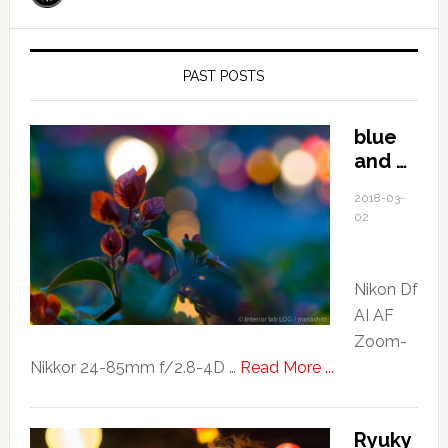
PAST POSTS
blue
and …
2018-03-
02
Nikon Df
AI AF
Zoom-
about
Nikkor 24-85mm f/2.8-4D …
Read More ...
blue
and
Ryuky
…