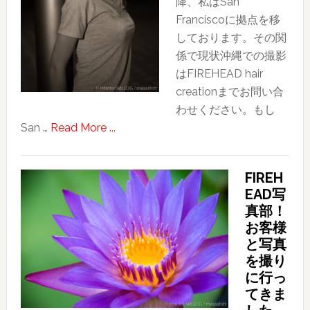
降、私はSan
４〜
Franciscoに拠点を移
ま
しております。その関
だ
係で現状沖縄での撮影
見
はFIREHEAD hair
ぬ
creationまでお問い合
台
わせください。もし
湾
about
San …
Read More ...
の
ポ
新
ー
し
FIREH
ト
い
EAD写
レ
友
真部！
ー
と
お客様
ト
の
と写真
撮
面
を撮り
影
会
に行っ
の
てきま
女