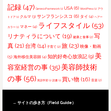
記録
(47)
を
USA
(6)
GenesisFramework
(1)
WordPress
(1)
アウ
撮
サンフランシスコ
(6)
タイ
(4)
クルマ
(3)
トドア
(1)
ヘアー
り
ライフスタイル
(53)
に
マネー
(4)
カラー
(1)
行
写
リナティラについて
(19)
健康と食事
(2)
っ
真
(21)
旅
(23)
て
台湾
(14)
映像・動画
子育て
(2)
き
美
知的好奇心放浪記
(9)
(5)
海外移住美容師
(4)
ま
し
美容師技術
容室経営の事
(35)
た
の事
(56)
買い物
(16)
音楽
(2)
英語学習
(1)
読書
(1)
Footer
→ サイトの歩き方（Field Guide）