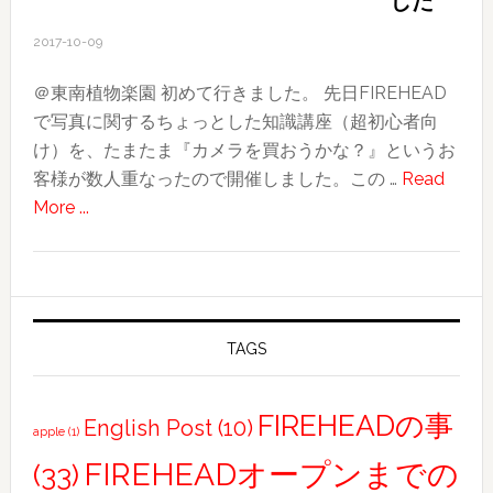
した
性
2017-10-09
モ
デ
＠東南植物楽園 初めて行きました。 先日FIREHEAD
ル
で写真に関するちょっとした知識講座（超初心者向
さ
け）を、たまたま『カメラを買おうかな？』というお
ん
客様が数人重なったので開催しました。この …
Read
募
about
More ...
集
FIREHEAD
し
写
て
真
ま
部！
す
お
TAGS
客
様
FIREHEADの事
English Post
(10)
apple
(1)
と
写
FIREHEADオープンまでの
(33)
真