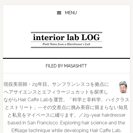
Skip
Skip
Skip
to
to
to
MENU
main
primary
footer
content
sidebar
FILED BY MASASHITT
現役美容師・29年目。サンフランシスコを拠点に
ヘアサイエンスとエフィラージュカットを探求し
ながらHair Caffe Labを運営。「科学と非科学、ハイクラス
とストリート」—その交差点に挑み美容に留まらない知見
と私見をマイペースに綴ります。／29-year hairdresser
based in San Francisco. Exploring hair science and the
Effilage technique while developing Hair Caffe Lab.