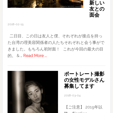
新しい
友との
面会
2018-02-15
二日目、この日は友人と僕、それぞれが接点を持っ
た台湾の理美容関係者の人たちそれぞれと会う事がで
きました。もちろん初対面！ これが今回の最大の目
about
的。 & …
Read More ...
2018
台
ポートレート撮影
湾
の女性モデルさん
旅
募集してます
行
記〜
2018-03-04
そ
【ご注意】 2019年以
の