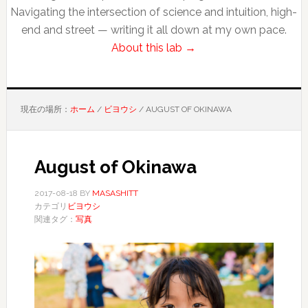
Navigating the intersection of science and intuition, high-
end and street — writing it all down at my own pace.
About this lab →
現在の場所：
ホーム
/
ビヨウシ
/
AUGUST OF OKINAWA
August of Okinawa
2017-08-18
BY
MASASHITT
カテゴリ
ビヨウシ
関連タグ：
写真