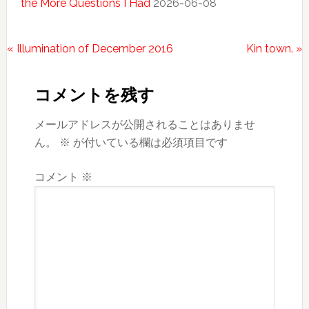
the More Questions I Had
2026-06-08
前
次
« Illumination of December 2016
Kin town. »
Reader
の
の
投
投
Interactions
コメントを残す
稿:
稿:
メールアドレスが公開されることはありませ
ん。
※
が付いている欄は必須項目です
コメント
※