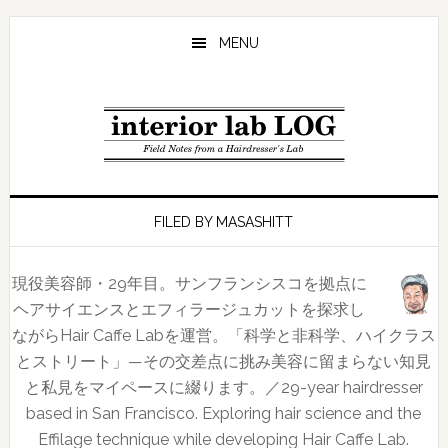
Skip
Skip
to
to
MENU
main
footer
content
FILED BY MASASHITT
現役美容師・29年目。サンフランシスコを拠点に
ヘアサイエンスとエフィラージュカットを探求し
ながらHair Caffe Labを運営。「科学と非科学、ハイクラス
とストリート」—その交差点に挑み美容に留まらない知見
と私見をマイペースに綴ります。／29-year hairdresser
based in San Francisco. Exploring hair science and the
Effilage technique while developing Hair Caffe Lab.