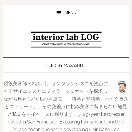
Skip
Skip
Skip
to
to
to
MENU
main
primary
footer
content
sidebar
FILED BY MASASHITT
現役美容師・29年目。サンフランシスコを拠点に
ヘアサイエンスとエフィラージュカットを探求し
ながらHair Caffe Labを運営。「科学と非科学、ハイクラス
とストリート」—その交差点に挑み美容に留まらない知見
と私見をマイペースに綴ります。／29-year hairdresser
based in San Francisco. Exploring hair science and the
Effilage technique while developing Hair Caffe Lab.