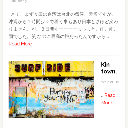
2018-02-13
BARBER
Battle
さて、まず今回の台湾は台北の気候、天候ですが、
イ
沖縄から１時間少々で着く事もあり日本とさほど変わ
ベ
りません。が、３日間ずーーーーっっっと、雨、雨、
ン
雨でした。笑 なのに最高の旅だったんですから …
ト
about
Read More ...
に
2018
参
台
加
Kin
湾
し
town.
旅
て〜
行
2017-08-18
記〜
…
Read
そ
about
More ...
の
Kin
２〜
town.
ほ
ぼ