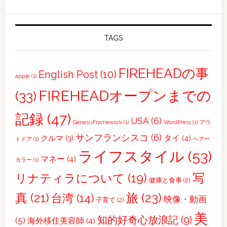
独
り
で
TAGS
過
ご
FIREHEADの事
English Post
(10)
し
apple
(1)
た
FIREHEADオープンまでの
(33)
初
日
記録
(47)
USA
(6)
GenesisFramework
(1)
WordPress
(1)
アウ
サンフランシスコ
(6)
タイ
(4)
クルマ
(3)
トドア
(1)
ヘアー
ライフスタイル
(53)
マネー
(4)
カラー
(1)
写
リナティラについて
(19)
健康と食事
(2)
真
(21)
旅
(23)
台湾
(14)
映像・動画
子育て
(2)
美
知的好奇心放浪記
(9)
(5)
海外移住美容師
(4)