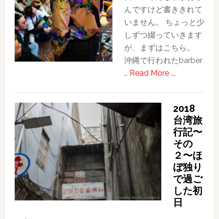
流・
んですけど書ききれて
士
いません。 ちょっと少
林
しずつ綴っていきます
夜
が、まずはこちら。
市
沖縄で行われたbarber
about
…
Read More ...
若
い
2018
理
台湾旅
容
行記〜
師
その
か
２〜ほ
ら
ぼ独り
学
で過ご
ぶ
した初
こ
日
と〜