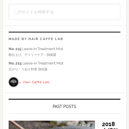
イ
こ
ド
の
バ
サ
イ
ー
ト
MADE BY HAIR CAFFE LAB
を
No.115
Leave-In Treatment Mist
検
軽仕上げ。デイリーケア・熱保護
索
No.215
Leave-In Treatment Mist
す
広がり・うねり対策 強化版
る
→ Hair Caffe Lab
PAST POSTS
2018