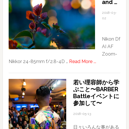
and …
旅
行
2018-03-
記〜
02
そ
の
Nikon Df
３〜
AI AF
良
Zoom-
か
about
Nikkor 24-85mm f/2.8-4D …
Read More ...
っ
blue
た！
and
北
若い理容師から学
…
投
ぶこと〜BARBER
温
Battleイベントに
泉〜
参加して〜
友
2018-05-13
人
合
日々いろんな事がある