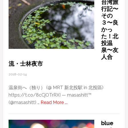
台湾旅
行記〜
その
３〜良
かっ
た！北
投温
泉〜友
人合
流・士林夜市
2018-02-14
温泉街へ（独り） (@ MRT 新北投駅 in 北投區)
https://t.co/8cCjOTrRXI — masashitt™
about
(@masashitt) …
Read More ...
2018
台
blue
湾