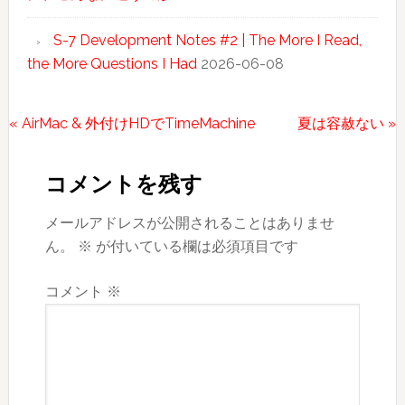
S-7 Development Notes #2 | The More I Read,
the More Questions I Had
2026-06-08
前
次
« AirMac & 外付けHDでTimeMachine
夏は容赦ない »
Reader
の
の
投
投
Interactions
コメントを残す
稿:
稿:
メールアドレスが公開されることはありませ
ん。
※
が付いている欄は必須項目です
コメント
※