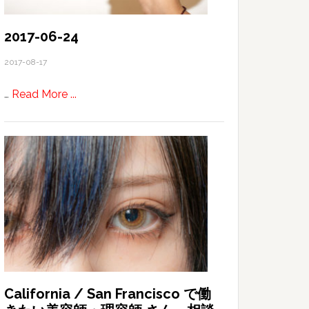
ほ
ぼ
2017-06-24
独
2017-08-17
り
で
about
…
Read More ...
過
2017-
ご
06-
し
24
た
初
日
California / San Francisco で働