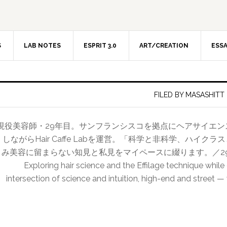
S
LAB NOTES
ESPRIT 3.0
ART/CREATION
ESS
FILED BY MASASHITT
現役美容師・29年目。サンフランシスコを拠点にヘアサイエ
しながらHair Caffe Labを運営。「科学と非科学、ハイ
み美容に留まらない知見と私見をマイペースに綴ります。／29-year hairdr
Exploring hair science and the Effilage technique while
intersection of science and intuition, high-end and street —