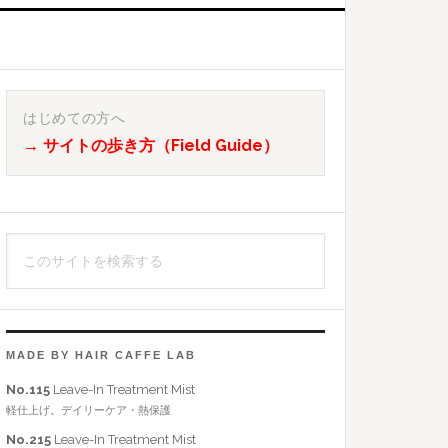
最
初
はじめての方へ
→ サイトの歩き方（Field Guide）
の
サ
イ
こ
ド
の
バ
サ
イ
ー
ト
MADE BY HAIR CAFFE LAB
を
No.115
Leave-In Treatment Mist
検
軽仕上げ。デイリーケア・熱保護
索
No.215
Leave-In Treatment Mist