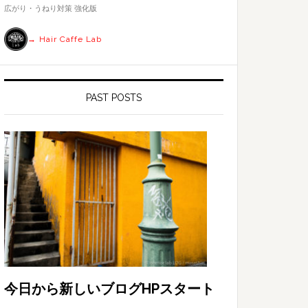
す
広がり・うねり対策 強化版
る
→ Hair Caffe Lab
PAST POSTS
今日から新しいブログHPスタート