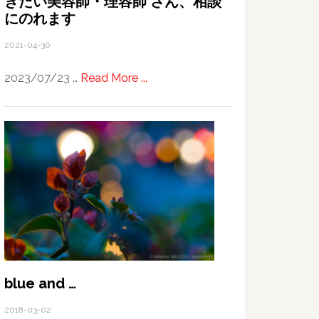
きたい美容師・理容師 さん、相談
にのれます
2021-04-30
about
2023/07/23 …
Read More ...
California
/
San
Francisco
で
働
き
た
い
美
容
blue and …
師・
2018-03-02
理