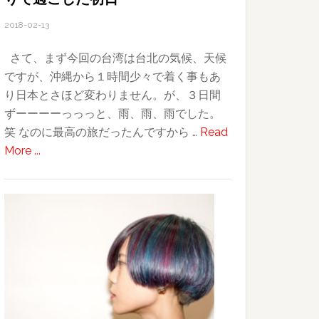
タ
2018-02-13
ー
ト
さて、まず今回の台湾は台北の気候、天候
ですが、沖縄から１時間少々で着く事もあ
り日本とさほど変わりません。が、３日間
ずーーーーっっっと、雨、雨、雨でした。
笑 なのに最高の旅だったんですから …
Read
about
More ...
2018
台
湾
旅
行
記〜
そ
の
２〜