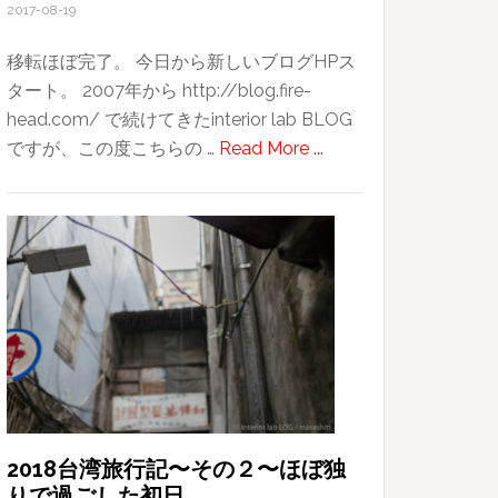
2017-08-19
移転ほぼ完了。 今日から新しいブログHPス
タート。 2007年から http://blog.fire-
head.com/ で続けてきたinterior lab BLOG
about
ですが、この度こちらの …
Read More ...
今
日
か
ら
新
し
い
ブ
ロ
グ
HP
2018台湾旅行記〜その２〜ほぼ独
りで過ごした初日
ス