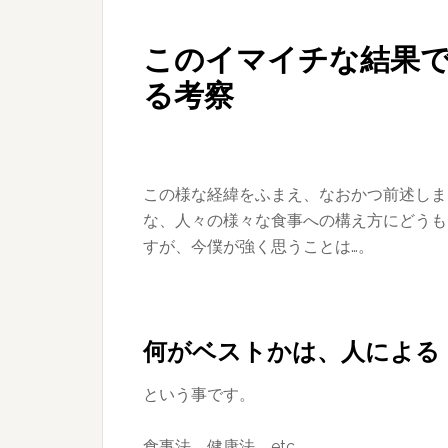
このイマイチな結果
る考察
この様な経緯をふまえ、なおかつ前述しま
な、人々の様々な食事への構え方にどうも
すが、今僕が強く思うことは…。
何がベストかは、人による
という事です。
食事法、健康法、etc…