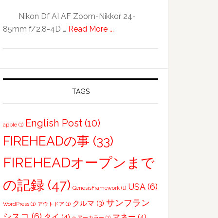
容
Nikon Df AI AF Zoom-Nikkor 24-
師
about
85mm f/2.8-4D …
Read More ...
さ
blue
ん、
and
相
…
談
に
TAGS
の
れ
English Post
(10)
ま
apple
(1)
FIREHEADの事
(33)
す
FIREHEADオープンまで
の記録
(47)
USA
(6)
GenesisFramework
(1)
サンフラン
クルマ
(3)
WordPress
(1)
アウトドア
(1)
シスコ
(6)
タイ
(4)
マネー
(4)
ヘアーカラー
(1)