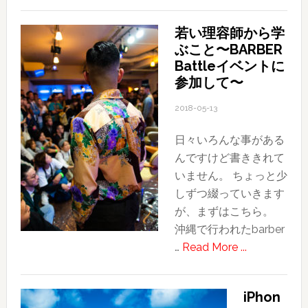
カ
メ
若い理容師から学
ラ
ぶこと〜BARBER
修
Battleイベントに
行
参加して〜
近
況
2018-05-13
日々いろんな事がある
んですけど書ききれて
いません。 ちょっと少
しずつ綴っていきます
が、まずはこちら。
沖縄で行われたbarber
about
…
Read More ...
若
い
iPhon
理