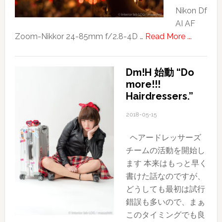
Nikon Df
AI AF
about
Zoom-Nikkor 24-85mm f/2.8-4D …
Read More ...
Ryukyu
lantern
Dm!H 始動 “Do
more!!!
Hairdressers.”
2018-05-15
ヘアードレッサーズ
チームの活動を開始し
ます 本来はもっと早く
書けた話なのですが、
どうしても最初は試行
錯誤も多いので、まぁ
このタイミングでも良