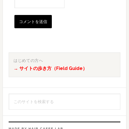
最
初
はじめての方へ
→ サイトの歩き方（Field Guide）
の
サ
イ
こ
ド
の
バ
サ
イ
ー
ト
MADE BY HAIR CAFFE LAB