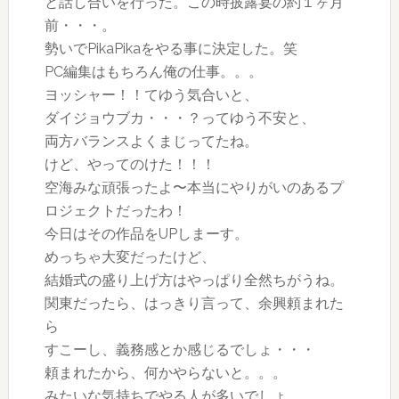
と話し合いを行った。この時披露宴の約１ヶ月
前・・・。
勢いでPikaPikaをやる事に決定した。笑
PC編集はもちろん俺の仕事。。。
ヨッシャー！！てゆう気合いと、
ダイジョウブカ・・・？ってゆう不安と、
両方バランスよくまじってたね。
けど、やってのけた！！！
空海みな頑張ったよ〜本当にやりがいのあるプ
ロジェクトだったわ！
今日はその作品をUPしまーす。
めっちゃ大変だったけど、
結婚式の盛り上げ方はやっぱり全然ちがうね。
関東だったら、はっきり言って、余興頼まれた
ら
すこーし、義務感とか感じるでしょ・・・
頼まれたから、何かやらないと。。。
みたいな気持ちでやる人が多いでしょ。