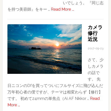
いでしょう。 『同じ志
about
を持つ美容師』をキー …
Read More ...
Dm!H
始
カメラ
動
修行
“Do
近況
more!!!
Hairdressers.”
2017-09-23
さて、少
しカメラ
の話で
す。 先
日ニコンのDfを買ってついにフルサイズに飛び込んだ
万年初心者の僕ですが、テーマは相変わらず【修行】
です。 初めて24mmの単焦点（Ai AF Nikkor …
Read
about
More ...