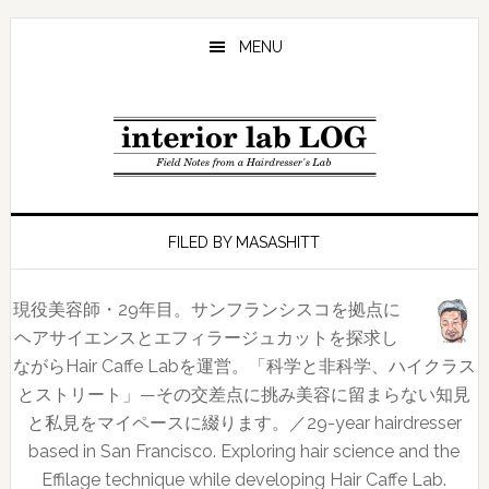
Skip
Skip
Skip
to
to
to
MENU
main
primary
footer
content
sidebar
FILED BY MASASHITT
現役美容師・29年目。サンフランシスコを拠点に
ヘアサイエンスとエフィラージュカットを探求し
ながらHair Caffe Labを運営。「科学と非科学、ハイクラス
とストリート」—その交差点に挑み美容に留まらない知見
と私見をマイペースに綴ります。／29-year hairdresser
based in San Francisco. Exploring hair science and the
Effilage technique while developing Hair Caffe Lab.