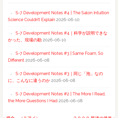
S-7 Development Notes #4 | The Salon Intuition
Science Couldn’t Explain
2026-06-10
S-7 Development Notes #4｜科学が説明できな
かった、現場の勘
2026-06-10
S-7 Development Notes #3 | Same Foam, So
Different
2026-06-08
S-7 Development Notes #3｜同じ「泡」なの
に、こんなに違うのか
2026-06-08
S-7 Development Notes #2 | The More I Read,
the More Questions I Had
2026-06-08
前
次