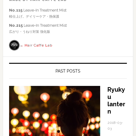
を
No.115
Leave-In Treatment Mist
検
軽仕上げ。デイリーケア・熱保護
索
No.215
Leave-In Treatment Mist
す
広がり・うねり対策 強化版
る
→ Hair Caffe Lab
PAST POSTS
Ryuky
u
lanter
n
2018-03-
03