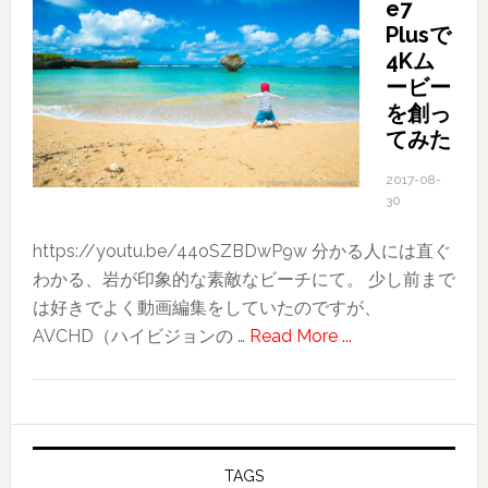
e7
容
Plusで
師
4Kム
か
ービー
ら
を創っ
学
てみた
ぶ
2017-08-
こ
30
と〜
BARBER
https://youtu.be/44oSZBDwP9w 分かる人には直ぐ
Battle
わかる、岩が印象的な素敵なビーチにて。 少し前まで
イ
は好きでよく動画編集をしていたのですが、
ベ
about
AVCHD（ハイビジョンの …
Read More ...
ン
iPhone7
ト
Plus
に
で
参
4K
加
ム
TAGS