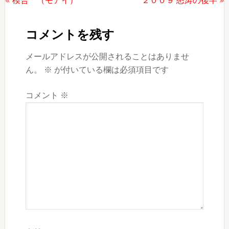
« 模合 （モアイ）
２００９ 怒涛の後半 »
Reader
の
の
投
投
Interactions
コメントを残す
稿:
稿:
メールアドレスが公開されることはありませ
ん。
※
が付いている欄は必須項目です
コメント
※