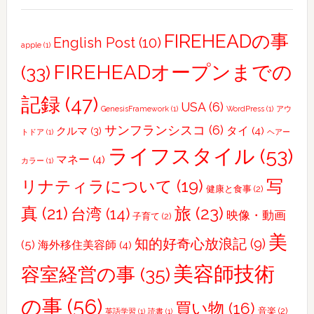
し
ー
て〜
ビ
FIREHEADの事
English Post
(10)
apple
(1)
ー
を
FIREHEADオープンまでの
(33)
創
記録
(47)
っ
USA
(6)
GenesisFramework
(1)
WordPress
(1)
アウ
て
サンフランシスコ
(6)
タイ
(4)
クルマ
(3)
トドア
(1)
ヘアー
み
ライフスタイル
(53)
た
マネー
(4)
カラー
(1)
写
リナティラについて
(19)
健康と食事
(2)
真
(21)
旅
(23)
台湾
(14)
映像・動画
子育て
(2)
美
知的好奇心放浪記
(9)
(5)
海外移住美容師
(4)
美容師技術
容室経営の事
(35)
の事
(56)
買い物
(16)
音楽
(2)
英語学習
(1)
読書
(1)