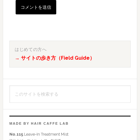
最
初
はじめての方へ
→ サイトの歩き方（Field Guide）
の
サ
イ
こ
ド
の
バ
サ
イ
ー
ト
MADE BY HAIR CAFFE LAB
を
No.115
Leave-In Treatment Mist
検