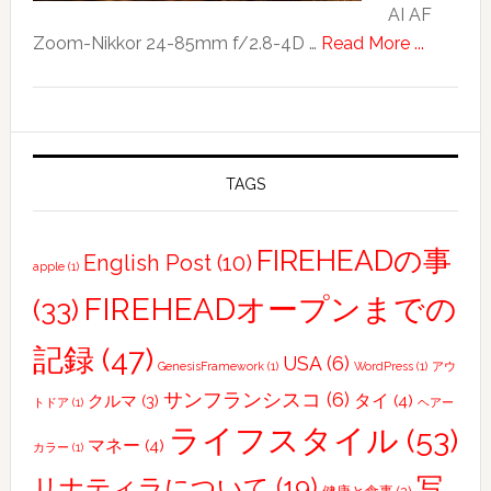
AI AF
性
about
Zoom-Nikkor 24-85mm f/2.8-4D …
Read More ...
モ
Ryukyu
デ
lantern
ル
さ
ん
TAGS
募
集
FIREHEADの事
し
English Post
(10)
apple
(1)
て
FIREHEADオープンまでの
(33)
ま
す
記録
(47)
USA
(6)
GenesisFramework
(1)
WordPress
(1)
アウ
サンフランシスコ
(6)
タイ
(4)
クルマ
(3)
トドア
(1)
ヘアー
ライフスタイル
(53)
マネー
(4)
カラー
(1)
写
リナティラについて
(19)