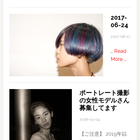
今
日
2017-
か
06-24
ら
新
2017-08-17
し
…
Read
い
about
More ...
ブ
2017-
ロ
06-
グ
24
HP
ポートレート撮影
ス
の女性モデルさん
タ
募集してます
ー
ト
2018-03-04
【ご注意】 2019年以