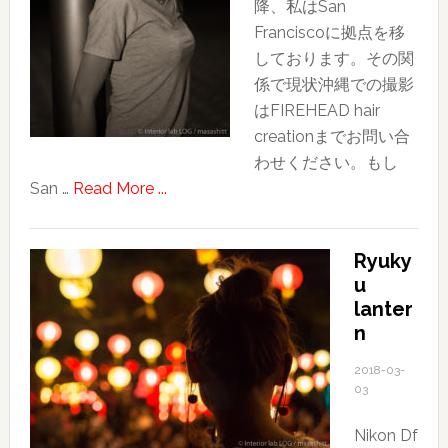
降、私はSan
Franciscoに拠点を移
しております。その関
係で現状沖縄での撮影
はFIREHEAD hair
creationまでお問い合
わせください。もし
about
San …
Read More ...
ポ
ー
Ryuky
ト
u
レ
lanter
ー
n
ト
撮
2018-03-
03
影
の
Nikon Df
女