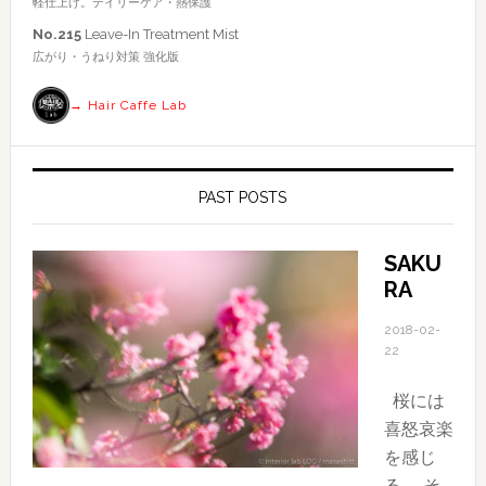
軽仕上げ。デイリーケア・熱保護
索
No.215
Leave-In Treatment Mist
す
広がり・うねり対策 強化版
る
→ Hair Caffe Lab
PAST POSTS
SAKU
RA
2018-02-
22
桜には
喜怒哀楽
を感じ
る。 そ