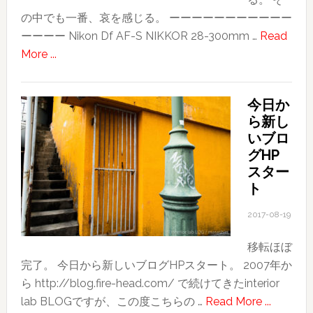
の中でも一番、哀を感じる。 ーーーーーーーーーーー
ーーーー Nikon Df AF-S NIKKOR 28-300mm …
Read
about
More ...
SAKURA
今日か
ら新し
いブロ
グHP
スター
ト
2017-08-19
移転ほぼ
完了。 今日から新しいブログHPスタート。 2007年か
ら http://blog.fire-head.com/ で続けてきたinterior
about
lab BLOGですが、この度こちらの …
Read More ...