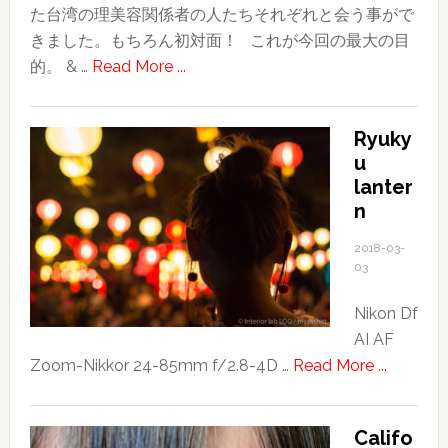
投
た台湾の理美容関係者の人たちそれぞれと会う事がで
温
きました。もちろん初対面！ これが今回の最大の目
泉〜
about
的。 & …
Read More ...
友
2018
人
台
合
Ryuky
湾
u
流・
旅
lanter
士
行
n
林
記〜
夜
そ
2018-03-
市
03
の
４〜
Nikon Df
ま
AI AF
だ
about
Zoom-Nikkor 24-85mm f/2.8-4D …
Read More ...
見
Ryukyu
ぬ
lantern
台
Califo