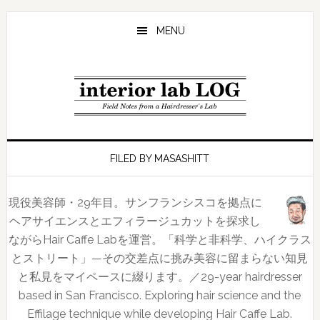
Skip
Skip
Skip
to
to
to
MENU
main
primary
footer
content
sidebar
FILED BY MASASHITT
現役美容師・29年目。サンフランシスコを拠点に
ヘアサイエンスとエフィラージュカットを探求し
ながらHair Caffe Labを運営。「科学と非科学、ハイクラス
とストリート」—その交差点に挑み美容に留まらない知見
と私見をマイペースに綴ります。／29-year hairdresser
based in San Francisco. Exploring hair science and the
Effilage technique while developing Hair Caffe Lab.