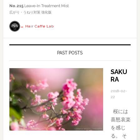
索
No.215
Leave-In Treatment Mist
す
広がり・うねり対策 強化版
る
→ Hair Caffe Lab
PAST POSTS
SAKU
RA
2018-02-
22
桜には
喜怒哀楽
を感じ
る。 そ