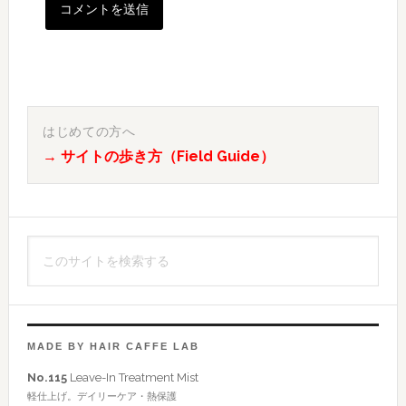
最
初
はじめての方へ
→ サイトの歩き方（Field Guide）
の
サ
イ
こ
ド
の
バ
サ
イ
ー
ト
MADE BY HAIR CAFFE LAB
を
No.115
Leave-In Treatment Mist
検
軽仕上げ。デイリーケア・熱保護