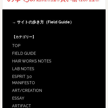
音楽
(2)
英語学習
(1)
読書
(1)
ま
す
Footer
→ サイトの歩き方（Field Guide）
【カテゴリー】
TOP
FIELD GUIDE
HAIR WORKS NOTES
LAB NOTES
ESPRIT 3.0
MANIFESTO
ART/CREATION
ESSAY
ARTIFACT