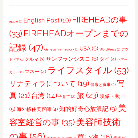
働
き
FIREHEADの事
English Post
(10)
apple
(1)
た
い
FIREHEADオープンまでの
(33)
美
記録
(47)
容
USA
(6)
GenesisFramework
(1)
WordPress
(1)
アウ
師・
サンフランシスコ
(6)
タイ
(4)
クルマ
(3)
トドア
(1)
ヘアー
理
ライフスタイル
(53)
容
マネー
(4)
カラー
(1)
師
写
リナティラについて
(19)
健康と食事
(2)
さ
真
(21)
旅
(23)
台湾
(14)
ん、
映像・動画
子育て
(2)
相
美
知的好奇心放浪記
(9)
(5)
海外移住美容師
(4)
談
に
美容師技術
容室経営の事
(35)
の
の事
(56)
れ
買い物
(16)