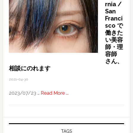
湾
rnia /
の
San
新
Franci
sco で
し
働きた
い
い美容
友
師・理
と
容師
の
さん、
面
相談にのれます
会
2021-04-30
about
2023/07/23 …
Read More ...
California
/
San
Francisco
で
TAGS