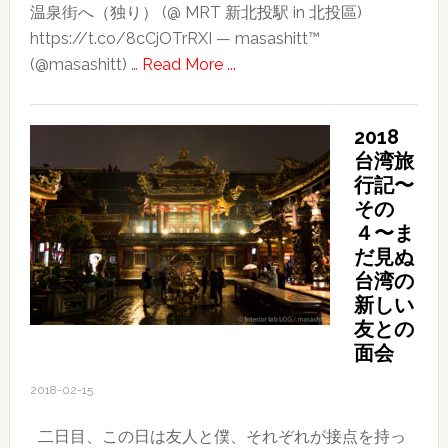
温泉街へ（独り） (@ MRT 新北投駅 in 北投區)
https://t.co/8cCjOTrRXI — masashitt™
about
(@masashitt) …
Read More ...
2018
台
2018
湾
台湾旅
旅
行記〜
行
その
記〜
４〜ま
そ
だ見ぬ
の
台湾の
３〜
新しい
良
友との
か
面会
っ
2018-02-15
た！
北
二日目、この日は友人と僕、それぞれが接点を持っ