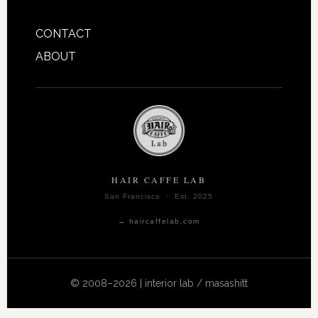
CONTACT
ABOUT
HAIR CAFFE LAB
San Francisco · Est. 2025
→ haircaffelab.com
© 2008–2026 | interior lab / masashitt