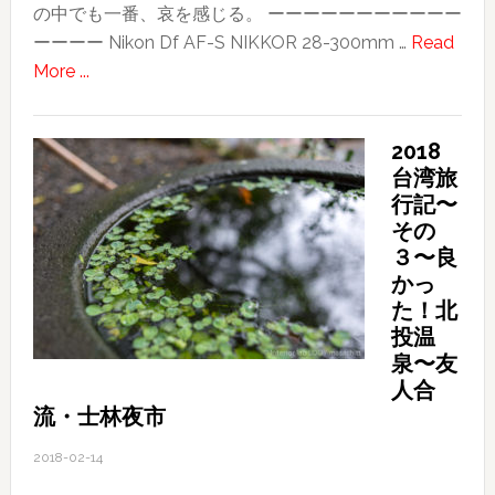
の中でも一番、哀を感じる。 ーーーーーーーーーーー
ーーーー Nikon Df AF-S NIKKOR 28-300mm …
Read
about
More ...
SAKURA
2018
台湾旅
行記〜
その
３〜良
かっ
た！北
投温
泉〜友
人合
流・士林夜市
2018-02-14