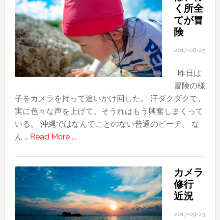
く所全
合
ム
てが冒
流・
ー
険
士
ビ
林
ー
2017-08-25
夜
を
市
昨日は
創
冒険の様
っ
子をカメラを持って追いかけ回した。 汗ダクダクで、
て
実に色々な声を上げて、そうれはもう興奮しまくって
み
いる。 沖縄ではなんてことのない普通のビーチ。 な
た
about
ん …
Read More ...
子
供
カメラ
に
修行
は、
近況
行
く
2017-09-23