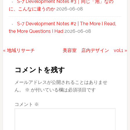
S-7 Development Notes #3｜同じ「泡」なの
に、こんなに違うのか
2026-06-08
S-7 Development Notes #2 | The More I Read,
the More Questions I Had
2026-06-08
前
次
« 地域リサーチ
美容室 店内デザイン vol.1 »
Reader
の
の
投
投
Interactions
コメントを残す
稿:
稿:
メールアドレスが公開されることはありませ
ん。
※
が付いている欄は必須項目です
コメント
※