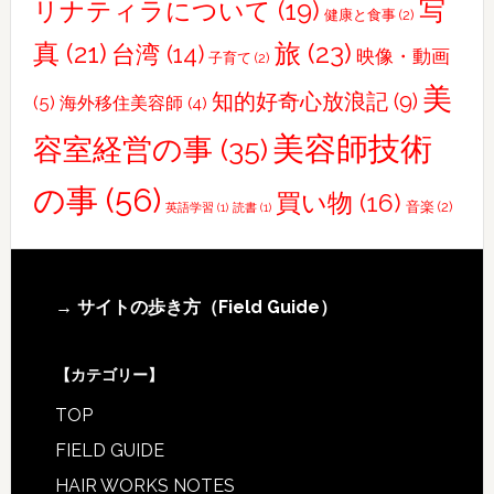
写
リナティラについて
(19)
健康と食事
(2)
真
(21)
旅
(23)
台湾
(14)
映像・動画
子育て
(2)
美
知的好奇心放浪記
(9)
(5)
海外移住美容師
(4)
美容師技術
容室経営の事
(35)
の事
(56)
買い物
(16)
音楽
(2)
英語学習
(1)
読書
(1)
Footer
→ サイトの歩き方（Field Guide）
【カテゴリー】
TOP
FIELD GUIDE
HAIR WORKS NOTES