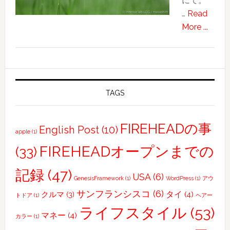
にて。
…
Read
about
More ...
ぼ
や
け
た
世
TAGS
界
FIREHEADの事
English Post
(10)
apple
(1)
FIREHEADオープンまでの
(33)
記録
(47)
USA
(6)
GenesisFramework
(1)
WordPress
(1)
アウ
サンフランシスコ
(6)
タイ
(4)
クルマ
(3)
トドア
(1)
ヘアー
ライフスタイル
(53)
マネー
(4)
カラー
(1)