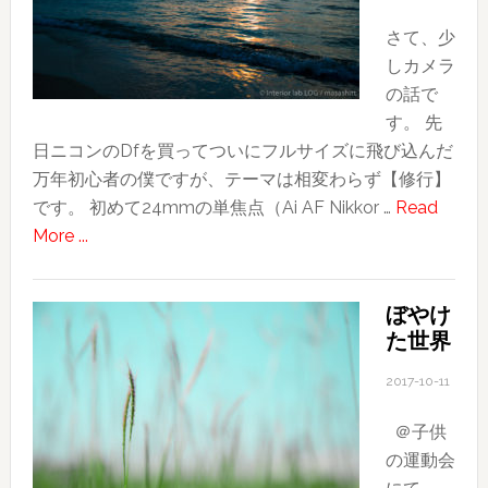
所
さて、少
全
しカメラ
て
の話で
が
す。 先
冒
日ニコンのDfを買ってついにフルサイズに飛び込んだ
険
万年初心者の僕ですが、テーマは相変わらず【修行】
です。 初めて24mmの単焦点（Ai AF Nikkor …
Read
about
More ...
カ
メ
ぼやけ
ラ
た世界
修
行
2017-10-11
近
＠子供
況
の運動会