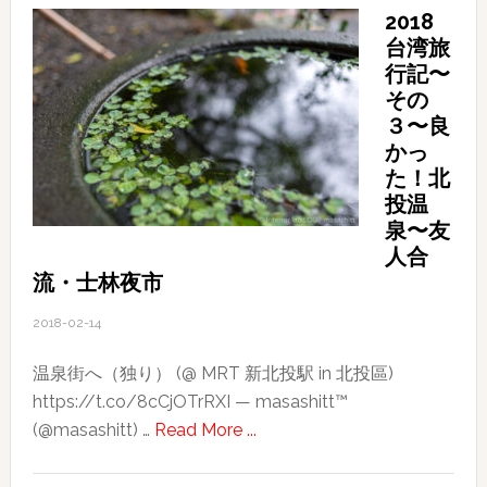
2018
台湾旅
行記〜
その
３〜良
かっ
た！北
投温
泉〜友
人合
流・士林夜市
2018-02-14
温泉街へ（独り） (@ MRT 新北投駅 in 北投區)
https://t.co/8cCjOTrRXI — masashitt™
about
(@masashitt) …
Read More ...
2018
台