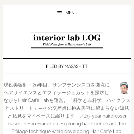
Skip
Skip
Skip
to
to
to
MENU
main
primary
footer
content
sidebar
FILED BY MASASHITT
現役美容師・29年目。サンフランシスコを拠点に
ヘアサイエンスとエフィラージュカットを探求し
ながらHair Caffe Labを運営。「科学と非科学、ハイクラス
とストリート」—その交差点に挑み美容に留まらない知見
と私見をマイペースに綴ります。／29-year hairdresser
based in San Francisco. Exploring hair science and the
Effilage technique while developing Hair Caffe Lab.