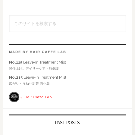
サ
イ
こ
ド
の
バ
サ
イ
ー
ト
MADE BY HAIR CAFFE LAB
を
No.115
Leave-In Treatment Mist
検
軽仕上げ。デイリーケア・熱保護
索
No.215
Leave-In Treatment Mist
す
広がり・うねり対策 強化版
る
→ Hair Caffe Lab
PAST POSTS