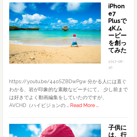
iPhon
湾
e7
旅
Plusで
行
4Kム
記〜
ービー
そ
を創っ
の
てみた
３〜
2017-08-
良
30
か
っ
https://youtu.be/44oSZBDwP9w 分かる人には直ぐ
た！
わかる、岩が印象的な素敵なビーチにて。 少し前まで
北
は好きでよく動画編集をしていたのですが、
投
about
AVCHD（ハイビジョンの …
Read More ...
温
iPhone7
泉〜
Plus
友
子供に
で
は、行
人
4K