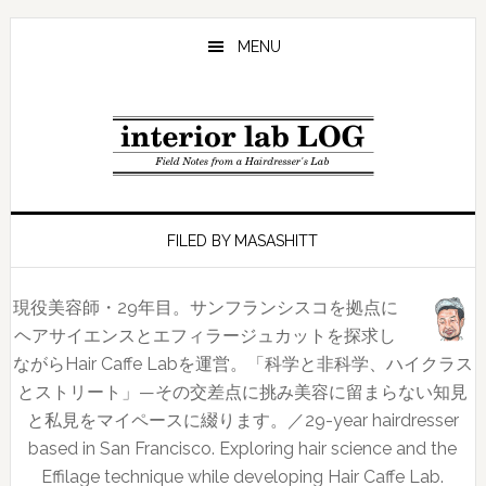
Skip
Skip
Skip
to
to
to
MENU
main
primary
footer
content
sidebar
FILED BY MASASHITT
現役美容師・29年目。サンフランシスコを拠点に
ヘアサイエンスとエフィラージュカットを探求し
ながらHair Caffe Labを運営。「科学と非科学、ハイクラス
とストリート」—その交差点に挑み美容に留まらない知見
と私見をマイペースに綴ります。／29-year hairdresser
based in San Francisco. Exploring hair science and the
Effilage technique while developing Hair Caffe Lab.