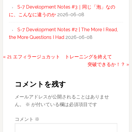
S-7 Development Notes #3｜同じ「泡」なの
に、こんなに違うのか
2026-06-08
S-7 Development Notes #2 | The More I Read,
the More Questions I Had
2026-06-08
前
« 21 エフィラージュカット トレーニングを終えて
の
次
突破できるか！？ »
Reader
投
の
稿:
投
Interactions
コメントを残す
稿:
メールアドレスが公開されることはありませ
ん。
※
が付いている欄は必須項目です
コメント
※