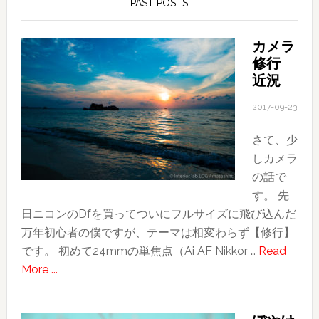
PAST POSTS
カメラ
修行
近況
2017-09-23
さて、少
しカメラ
の話で
す。 先
日ニコンのDfを買ってついにフルサイズに飛び込んだ
万年初心者の僕ですが、テーマは相変わらず【修行】
です。 初めて24mmの単焦点（Ai AF Nikkor …
Read
about
More ...
カ
メ