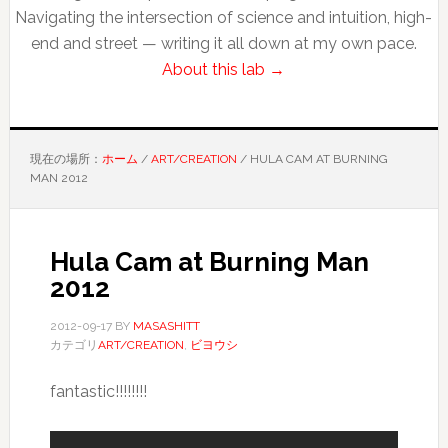
Navigating the intersection of science and intuition, high-
end and street — writing it all down at my own pace.
About this lab →
現在の場所：
ホーム
/
ART/CREATION
/
HULA CAM AT BURNING
MAN 2012
Hula Cam at Burning Man
2012
2012-09-17
BY
MASASHITT
カテゴリ
ART/CREATION
,
ビヨウシ
fantastic!!!!!!!!