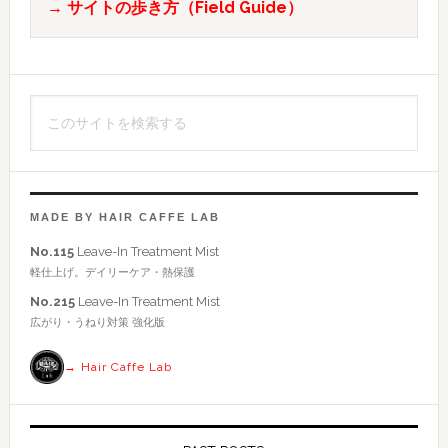
→ サイトの歩き方（Field Guide）
の
サ
イ
こ
ド
の
バ
サ
イ
ー
ト
MADE BY HAIR CAFFE LAB
を
No.115
Leave-In Treatment Mist
検
軽仕上げ。デイリーケア・熱保護
索
No.215
Leave-In Treatment Mist
す
広がり・うねり対策 強化版
る
→ Hair Caffe Lab