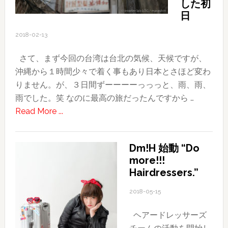
した初
日
2018-02-13
さて、まず今回の台湾は台北の気候、天候ですが、
沖縄から１時間少々で着く事もあり日本とさほど変わ
りません。が、３日間ずーーーーっっっと、雨、雨、
雨でした。笑 なのに最高の旅だったんですから …
about
Read More ...
2018
台
Dm!H 始動 “Do
湾
more!!!
旅
Hairdressers.”
行
記〜
2018-05-15
そ
ヘアードレッサーズ
の