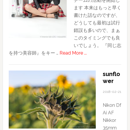
チームの活動を開始し
２〜
ます 本来はもっと早く
ほ
書けた話なのですが、
ぼ
どうしても最初は試行
独
錯誤も多いので、まぁ
り
このタイミングでも良
で
いでしょう。 『同じ志
過
about
を持つ美容師』をキー …
Read More ...
ご
Dm!H
し
始
た
sunflo
動
初
wer
“Do
日
more!!!
2018-02-21
Hairdressers.”
Nikon Df
Ai AF
Nikkor
35mm