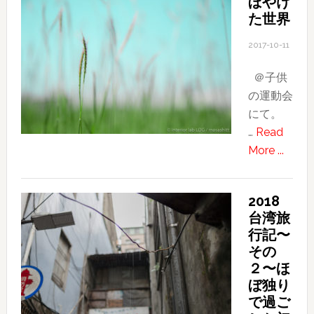
ぼやけ
ラ
た世界
修
行
2017-10-11
近
＠子供
況
の運動会
にて。
…
Read
about
More ...
ぼ
や
2018
け
台湾旅
た
行記〜
世
その
界
２〜ほ
ぼ独り
で過ご