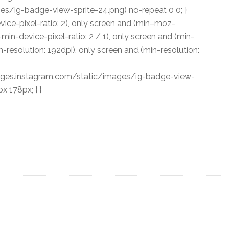
s/ig-badge-view-sprite-24.png) no-repeat 0 0; }
ce-pixel-ratio: 2), only screen and (min–moz-
-min-device-pixel-ratio: 2 / 1), only screen and (min-
n-resolution: 192dpi), only screen and (min-resolution:
adges.instagram.com/static/images/ig-badge-view-
 178px; } }