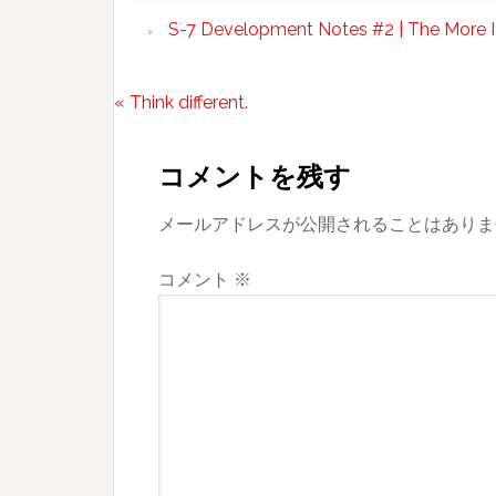
S-7 Development Notes #2 | The More I
前
« Think different.
Reader
の
投
Interactions
コメントを残す
稿:
メールアドレスが公開されることはありま
コメント
※