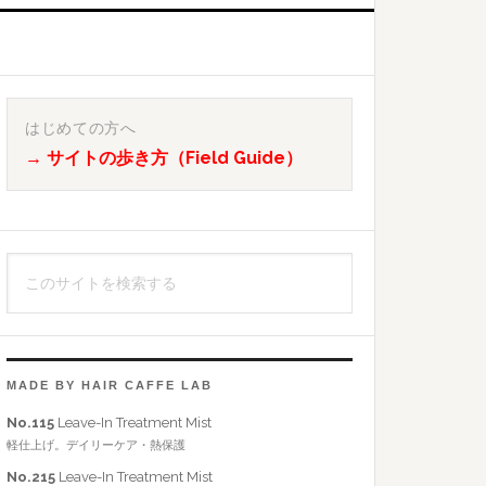
最
初
はじめての方へ
→ サイトの歩き方（Field Guide）
の
サ
イ
こ
ド
の
バ
サ
イ
ー
ト
MADE BY HAIR CAFFE LAB
を
No.115
Leave-In Treatment Mist
検
軽仕上げ。デイリーケア・熱保護
索
No.215
Leave-In Treatment Mist