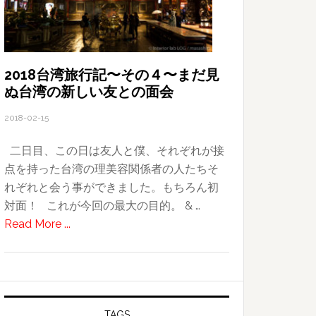
ー
を
創
っ
2018台湾旅行記〜その４〜まだ見
ぬ台湾の新しい友との面会
て
み
2018-02-15
た
二日目、この日は友人と僕、それぞれが接
点を持った台湾の理美容関係者の人たちそ
れぞれと会う事ができました。もちろん初
対面！ これが今回の最大の目的。 & …
about
Read More ...
2018
台
湾
旅
行
TAGS