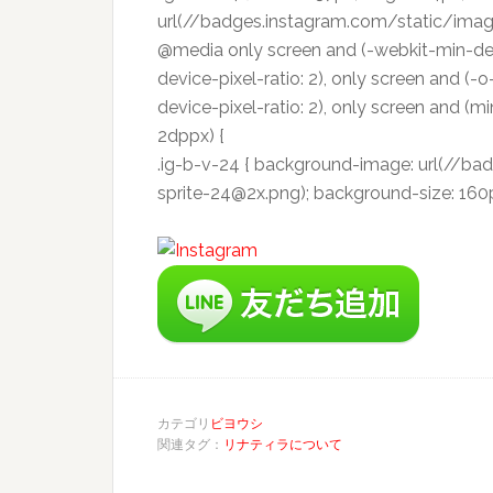
url(//badges.instagram.com/static/image
@media only screen and (-webkit-min-devi
device-pixel-ratio: 2), only screen and (-o
device-pixel-ratio: 2), only screen and (mi
2dppx) {
.ig-b-v-24 { background-image: url(//b
sprite-24@2x.png); background-size: 160px
カテゴリ
ビヨウシ
関連タグ：
リナティラについて