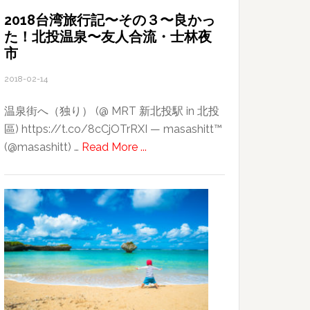
冒
2018台湾旅行記〜その３〜良かっ
た！北投温泉〜友人合流・士林夜
険
市
2018-02-14
温泉街へ（独り） (@ MRT 新北投駅 in 北投
區) https://t.co/8cCjOTrRXI — masashitt™
about
(@masashitt) …
Read More ...
2018
台
湾
旅
行
記〜
そ
の
３〜