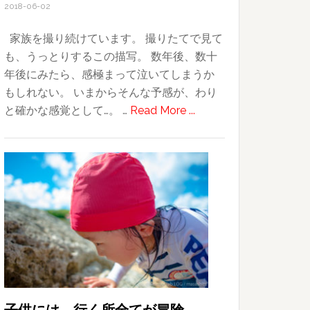
2018-06-02
家族を撮り続けています。 撮りたてで見て
も、うっとりするこの描写。 数年後、数十
年後にみたら、感極まって泣いてしまうか
もしれない。 いまからそんな予感が、わり
about
と確かな感覚として…。 …
Read More ...
家
族
の
風
景
｜
X100T
by
FUJIFILM