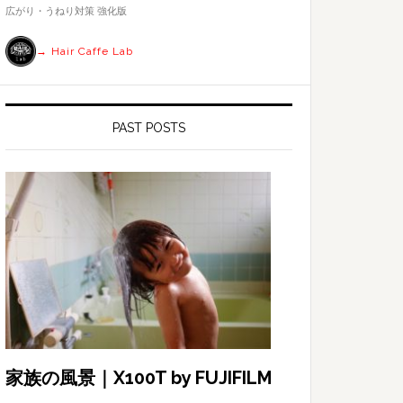
す
広がり・うねり対策 強化版
る
→ Hair Caffe Lab
PAST POSTS
家族の風景｜X100T by FUJIFILM