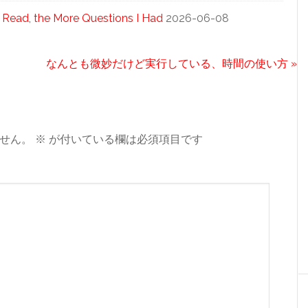
 Read, the More Questions I Had
2026-06-08
次
なんとも微妙だけど実行している、時間の使い方 »
の
投
稿:
せん。
※
が付いている欄は必須項目です