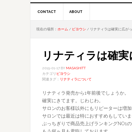
CONTACT
ABOUT
現在の場所：
ホーム
/
ビヨウシ
/
リナティラは確実に広が
リナティラは確実
2015-01-17
BY
MASASHITT
カテゴリ
ビヨウシ
関連タグ：
リナティラについて
リナティラ発売から1年前後でしょうか。
確実にきてます。じわじわ。
サロンのお客様以外にもリピーターは増加
サロンでは最近は特におすすめもしていま
ぶっちぎりで商品売上げランキングNO1
もう何ヶ月も君臨しております。