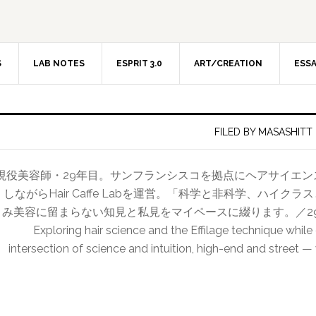
S
LAB NOTES
ESPRIT 3.0
ART/CREATION
ESS
FILED BY MASASHITT
現役美容師・29年目。サンフランシスコを拠点にヘアサイエ
しながらHair Caffe Labを運営。「科学と非科学、ハイ
み美容に留まらない知見と私見をマイペースに綴ります。／29-year hairdr
Exploring hair science and the Effilage technique while
intersection of science and intuition, high-end and street —