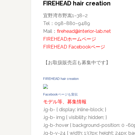
FIREHEAD hair creation
宜野湾市野嵩1–38–2
Tel：098–880–9489
Mail：
firehead@interior-lab.net
FIREHEADホームページ
FIREHEAD Facebookページ
【お取扱販売店も募集中です】
FIREHEAD hair creation
Facebookページも宣伝
モデル等、募集情報
.ig-b- { display: inline-block; }
.ig-b- img { visibility: hidden; }
.ig-b-:hover { background-position: 0 -60px
.ig-b-v-24 { width: 137px; height: 24px; b