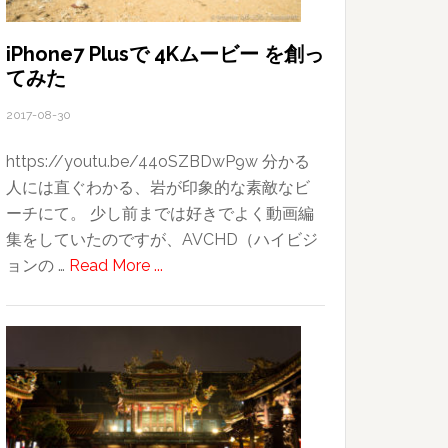
良
か
iPhone7 Plusで 4Kムービー を創っ
てみた
っ
た！
2017-08-30
北
投
https://youtu.be/44oSZBDwP9w 分かる
温
人には直ぐわかる、岩が印象的な素敵なビ
泉〜
ーチにて。 少し前までは好きでよく動画編
友
集をしていたのですが、AVCHD（ハイビジ
人
about
ョンの …
Read More ...
合
iPhone7
流・
Plus
士
で
林
4K
夜
ム
市
ー
ビ