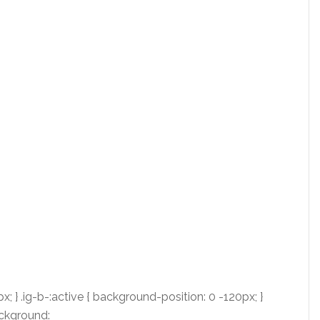
; } .ig-b-:active { background-position: 0 -120px; }
ackground: