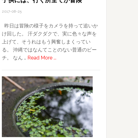
子供には、行く所全てが冒険
2017-08-25
昨日は冒険の様子をカメラを持って追いか
け回した。 汗ダクダクで、実に色々な声を
上げて、そうれはもう興奮しまくってい
る。 沖縄ではなんてことのない普通のビー
about
チ。 なん …
Read More ...
子
供
に
は、
行
く
所
全
て
が