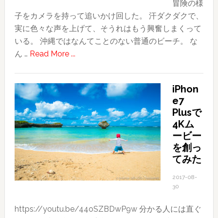
冒険の様
子をカメラを持って追いかけ回した。 汗ダクダクで、
実に色々な声を上げて、そうれはもう興奮しまくって
いる。 沖縄ではなんてことのない普通のビーチ。 な
about
ん …
Read More ...
子
供
iPhon
に
e7
は、
Plusで
行
4Kム
く
ービー
所
を創っ
全
てみた
て
2017-08-
が
30
冒
険
https://youtu.be/44oSZBDwP9w 分かる人には直ぐ