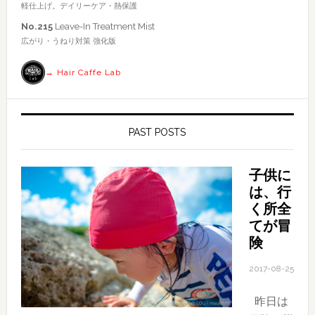
軽仕上げ。デイリーケア・熱保護
索
No.215
Leave-In Treatment Mist
す
広がり・うねり対策 強化版
る
→ Hair Caffe Lab
PAST POSTS
子供に
は、行
く所全
てが冒
険
2017-08-25
昨日は