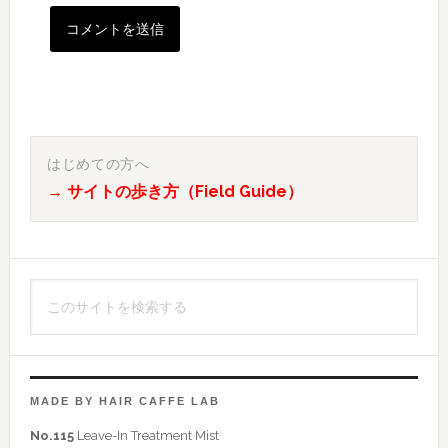
最
初
はじめての方へ
→ サイトの歩き方（Field Guide）
の
サ
イ
こ
ド
の
バ
サ
イ
ー
ト
MADE BY HAIR CAFFE LAB
を
No.115
Leave-In Treatment Mist
検