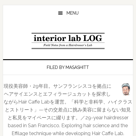
Skip
Skip
Skip
to
to
to
MENU
main
primary
footer
content
sidebar
FILED BY MASASHITT
現役美容師・29年目。サンフランシスコを拠点に
ヘアサイエンスとエフィラージュカットを探求し
ながらHair Caffe Labを運営。「科学と非科学、ハイクラス
とストリート」—その交差点に挑み美容に留まらない知見
と私見をマイペースに綴ります。／29-year hairdresser
based in San Francisco. Exploring hair science and the
Effilage technique while developing Hair Caffe Lab.