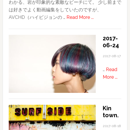
わかる、岩が印象的な素敵なビーチにて。 少し前まで
は好きでよく動画編集をしていたのですが、
about
AVCHD（ハイビジョンの …
Read More ...
iPhone7
Plus
2017-
で
06-24
4K
ム
2017-08-17
ー
…
Read
ビ
about
More ...
ー
2017-
を
06-
創
24
っ
て
Kin
town.
み
た
2017-08-18