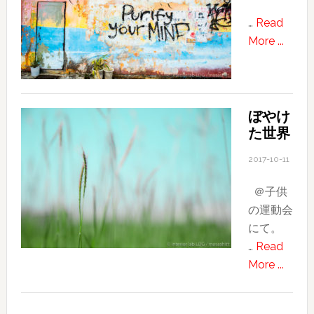
…
Read
about
More ...
Kin
town.
ぼやけ
た世界
2017-10-11
＠子供
の運動会
にて。
…
Read
about
More ...
ぼ
や