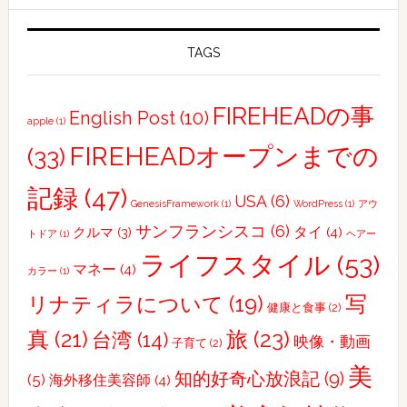
け
た
世
TAGS
界
FIREHEADの事
English Post
(10)
apple
(1)
FIREHEADオープンまでの
(33)
記録
(47)
USA
(6)
GenesisFramework
(1)
WordPress
(1)
アウ
サンフランシスコ
(6)
タイ
(4)
クルマ
(3)
トドア
(1)
ヘアー
ライフスタイル
(53)
マネー
(4)
カラー
(1)
写
リナティラについて
(19)
健康と食事
(2)
真
(21)
旅
(23)
台湾
(14)
映像・動画
子育て
(2)
美
知的好奇心放浪記
(9)
(5)
海外移住美容師
(4)