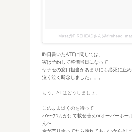
Masa@FIREHEADさん(@firehead_
昨日書いたATFに関しては、
実は予約して整備当日になって
ヤナセの窓口担当があまりにも必死に止め
泣く泣く断念しました。。。
もう、ATはどうしましょ。
このまま逝くのを待って
40〜70万かけて載せ替えorオーバーホー
ん〜
金が有り余ってたら壊れてもいいからAT