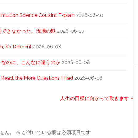
tuition Science Couldn’t Explain
2026-06-10
科学が説明できなかった、現場の勘
2026-06-10
 So Different
2026-06-08
同じ「泡」なのに、こんなに違うのか
2026-06-08
 Read, the More Questions I Had
2026-06-08
次
人生の目標に向かって動きます »
の
投
稿:
せん。
※
が付いている欄は必須項目です