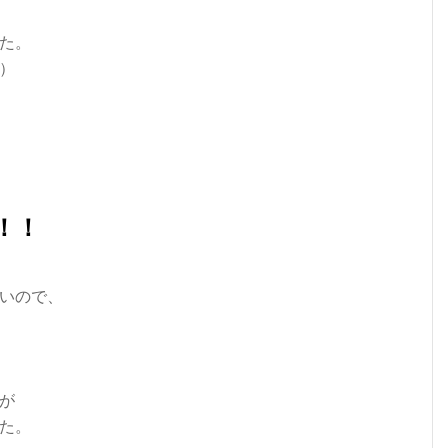
た。
）
！！
いので、
が
た。