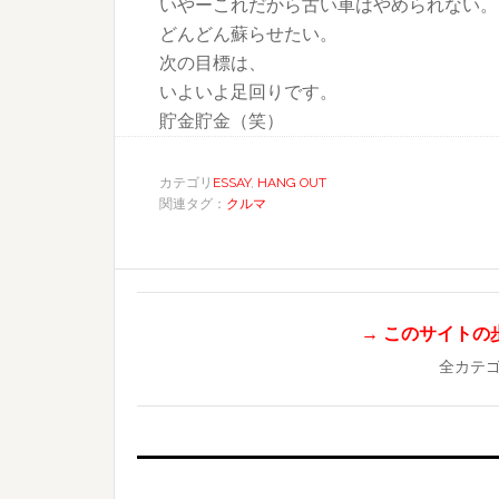
いやーこれだから古い車はやめられない。
どんどん蘇らせたい。
次の目標は、
いよいよ足回りです。
貯金貯金（笑）
カテゴリ
ESSAY
,
HANG OUT
関連タグ：
クルマ
→ このサイトの歩き
全カテ