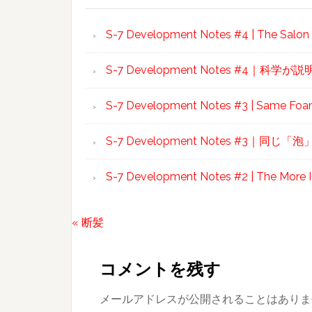
S-7 Development Notes #4 | The Salon In
S-7 Development Notes #4｜
S-7 Development Notes #3 | Same Foam,
S-7 Development Notes #3｜
S-7 Development Notes #2 | The More I
前
« 断髪
Reader
の
投
Interactions
コメントを残す
稿:
メールアドレスが公開されることはありま