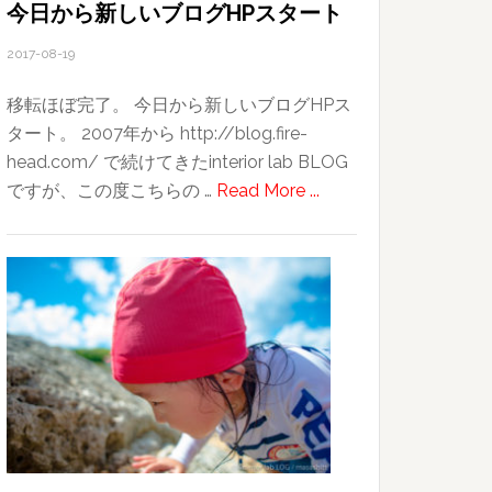
今日から新しいブログHPスタート
2017-08-19
移転ほぼ完了。 今日から新しいブログHPス
タート。 2007年から http://blog.fire-
head.com/ で続けてきたinterior lab BLOG
about
ですが、この度こちらの …
Read More ...
今
日
か
ら
新
し
い
ブ
ロ
グ