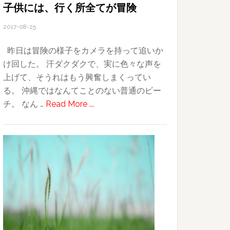
HP
子供には、行く所全てが冒険
ス
2017-08-25
タ
ー
昨日は冒険の様子をカメラを持って追いか
ト
け回した。 汗ダクダクで、実に色々な声を
上げて、そうれはもう興奮しまくってい
る。 沖縄ではなんてことのない普通のビー
about
チ。 なん …
Read More ...
子
供
に
は、
行
く
所
全
て