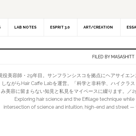
S
LAB NOTES
ESPRIT 3.0
ART/CREATION
ESS
FILED BY MASASHITT
現役美容師・29年目。サンフランシスコを拠点にヘアサイエ
しながらHair Caffe Labを運営。「科学と非科学、ハイ
み美容に留まらない知見と私見をマイペースに綴ります。／29-year hairdr
Exploring hair science and the Effilage technique while
intersection of science and intuition, high-end and street —