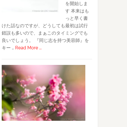
を開始しま
す 本来はも
っと早く書
けた話なのですが、どうしても最初は試行
錯誤も多いので、まぁこのタイミングでも
良いでしょう。 『同じ志を持つ美容師』を
about
キー …
Read More ...
Dm!H
始
動
“Do
more!!!
Hairdressers.”