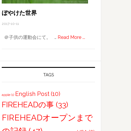
が
冒
ぼやけた世界
険
2017-10-11
about
＠子供の運動会にて。 …
Read More ...
ぼ
や
け
た
世
TAGS
界
English Post
(10)
apple
(1)
FIREHEADの事
(33)
FIREHEADオープンまで
の記録
(47)