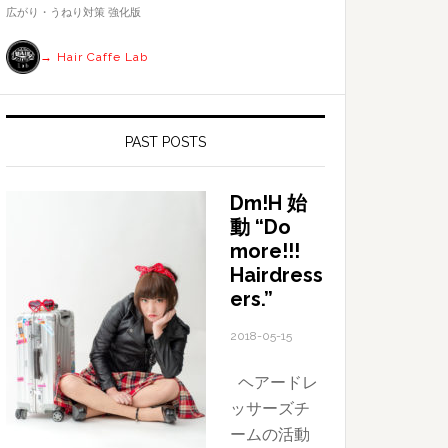
す
広がり・うねり対策 強化版
る
→ Hair Caffe Lab
PAST POSTS
Dm!H 始
動 “Do
more!!!
Hairdress
ers.”
2018-05-15
ヘアードレ
ッサーズチ
ームの活動