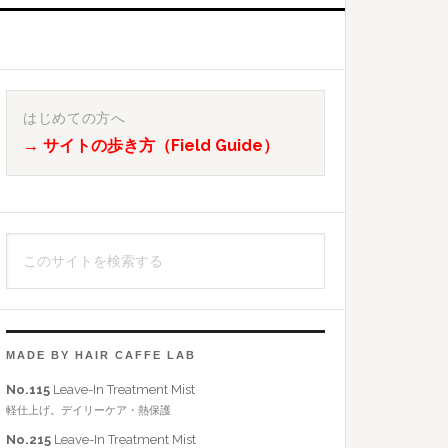
最
初
はじめての方へ
→ サイトの歩き方（Field Guide）
の
サ
イ
こ
ド
の
バ
サ
イ
ー
ト
MADE BY HAIR CAFFE LAB
を
No.115
Leave-In Treatment Mist
検
軽仕上げ。デイリーケア・熱保護
索
No.215
Leave-In Treatment Mist