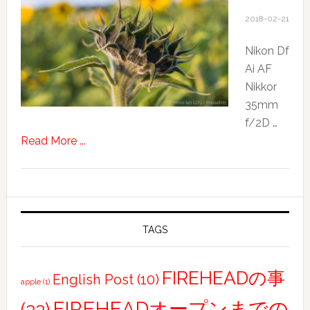
台
2018-02-21
湾
の
Nikon Df
新
Ai AF
し
Nikkor
い
35mm
友
f/2D …
と
about
Read More ...
の
sunflower
面
会
TAGS
FIREHEADの事
English Post
(10)
apple
(1)
FIREHEADオープンまでの
(33)