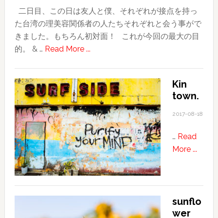
ー
二日目、この日は友人と僕、それぞれが接点を持っ
ト
た台湾の理美容関係者の人たちそれぞれと会う事がで
きました。もちろん初対面！ これが今回の最大の目
about
的。 & …
Read More ...
2018
台
Kin
湾
town.
旅
行
2017-08-18
記〜
…
Read
そ
about
More ...
の
Kin
４〜
town.
ま
だ
見
sunflo
wer
ぬ