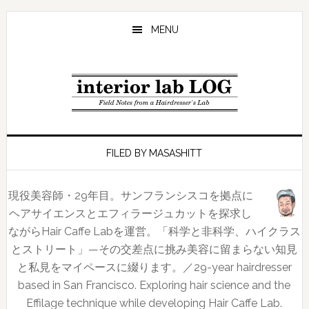
Skip
Skip
Skip
to
to
to
MENU
main
primary
footer
content
sidebar
FILED BY MASASHITT
現役美容師・29年目。サンフランシスコを拠点に
ヘアサイエンスとエフィラージュカットを探求し
ながらHair Caffe Labを運営。「科学と非科学、ハイクラス
とストリート」—その交差点に挑み美容に留まらない知見
と私見をマイペースに綴ります。／29-year hairdresser
based in San Francisco. Exploring hair science and the
Effilage technique while developing Hair Caffe Lab.