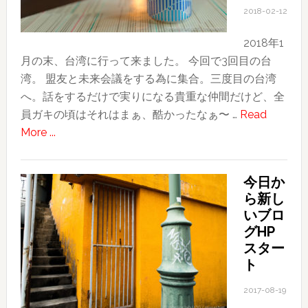
2018-02-12
2018年1
月の末、台湾に行って来ました。 今回で3回目の台
湾。 盟友と未来会議をする為に集合。三度目の台湾
へ。話をするだけで実りになる貴重な仲間だけど、全
員ガキの頃はそれはまぁ、酷かったなぁ〜 …
Read
about
More ...
2018
台
今日か
湾
ら新し
旅
いブロ
行
グHP
記〜
スター
そ
ト
の
2017-08-19
1〜