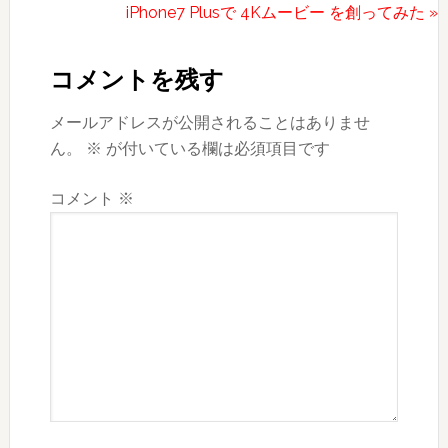
の
次
iPhone7 Plusで 4Kムービー を創ってみた »
Reader
投
の
稿:
投
Interactions
コメントを残す
稿:
メールアドレスが公開されることはありませ
ん。
※
が付いている欄は必須項目です
コメント
※