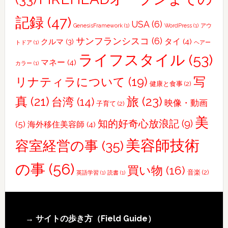
記録
(47)
USA
(6)
GenesisFramework
(1)
WordPress
(1)
アウ
サンフランシスコ
(6)
タイ
(4)
クルマ
(3)
トドア
(1)
ヘアー
ライフスタイル
(53)
マネー
(4)
カラー
(1)
写
リナティラについて
(19)
健康と食事
(2)
真
(21)
旅
(23)
台湾
(14)
映像・動画
子育て
(2)
美
知的好奇心放浪記
(9)
(5)
海外移住美容師
(4)
美容師技術
容室経営の事
(35)
の事
(56)
買い物
(16)
音楽
(2)
英語学習
(1)
読書
(1)
Footer
→ サイトの歩き方（Field Guide）