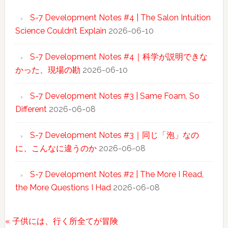
S-7 Development Notes #4 | The Salon Intuition
Science Couldn’t Explain
2026-06-10
S-7 Development Notes #4｜科学が説明できな
かった、現場の勘
2026-06-10
S-7 Development Notes #3 | Same Foam, So
Different
2026-06-08
S-7 Development Notes #3｜同じ「泡」なの
に、こんなに違うのか
2026-06-08
S-7 Development Notes #2 | The More I Read,
the More Questions I Had
2026-06-08
前
« 子供には、行く所全てが冒険