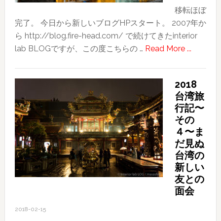
旅
移転ほぼ
の
完了。 今日から新しいブログHPスタート。 2007年か
目
ら http://blog.fire-head.com/ で続けてきたinterior
的
about
lab BLOGですが、この度こちらの …
Read More ...
今
日
2018
か
台湾旅
ら
行記〜
新
その
し
４〜ま
い
だ見ぬ
ブ
台湾の
ロ
新しい
グ
友との
HP
面会
ス
2018-02-15
タ