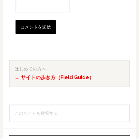
最
初
はじめての方へ
→ サイトの歩き方（Field Guide）
の
サ
イ
こ
ド
の
バ
サ
イ
ー