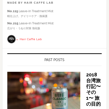
ト
MADE BY HAIR CAFFE LAB
を
No.115
Leave-In Treatment Mist
検
軽仕上げ。デイリーケア・熱保護
索
No.215
Leave-In Treatment Mist
す
広がり・うねり対策 強化版
る
→ Hair Caffe Lab
PAST POSTS
2018
台湾旅
行記〜
その
1〜 旅
の目的