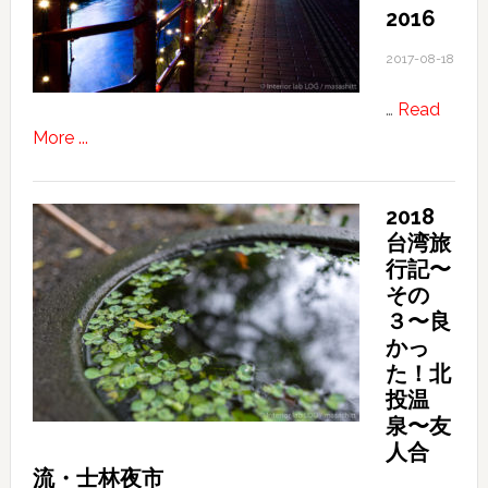
2016
2017-08-18
…
Read
about
More ...
Illumination
of
2018
December
台湾旅
2016
行記〜
その
３〜良
かっ
た！北
投温
泉〜友
人合
流・士林夜市