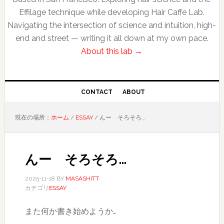
Effilage technique while developing Hair Caffe Lab.
Navigating the intersection of science and intuition, high-
end and street — writing it all down at my own pace.
About this lab →
CONTACT
ABOUT
現在の場所：
ホーム
/
ESSAY
/
んー そろそろ…
んー そろそろ…
2025-11-18
BY
MASASHITT
カテゴリ
ESSAY
また何か書き始めようか…