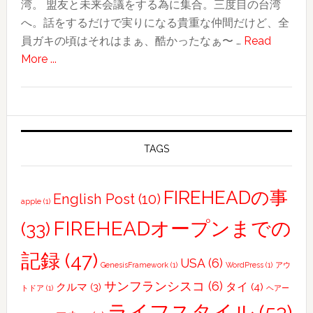
湾。 盟友と未来会議をする為に集合。三度目の台湾
た！
へ。話をするだけで実りになる貴重な仲間だけど、全
北
員ガキの頃はそれはまぁ、酷かったなぁ〜 …
Read
投
about
More ...
温
2018
泉〜
台
友
湾
人
旅
合
行
TAGS
流・
記〜
士
そ
林
FIREHEADの事
English Post
(10)
apple
(1)
の
夜
1〜
FIREHEADオープンまでの
(33)
市
旅
記録
(47)
の
USA
(6)
GenesisFramework
(1)
WordPress
(1)
アウ
目
サンフランシスコ
(6)
タイ
(4)
クルマ
(3)
トドア
(1)
ヘアー
的
ライフスタイル
(53)