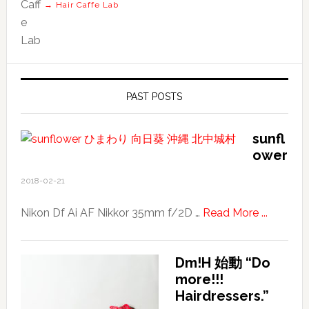
→ Hair Caffe Lab
PAST POSTS
sunfl
ower
2018-02-21
about
Nikon Df Ai AF Nikkor 35mm f/2D …
Read More ...
sunflow
Dm!H 始動 “Do
more!!!
Hairdressers.”