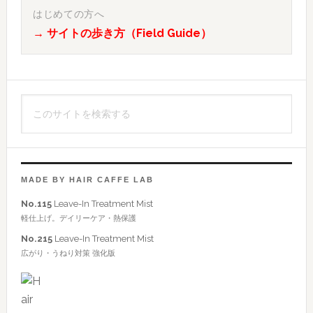
初
はじめての方へ
→ サイトの歩き方（Field Guide）
の
サ
イ
こ
ド
の
バ
サ
イ
ー
ト
MADE BY HAIR CAFFE LAB
を
No.115
Leave-In Treatment Mist
検
軽仕上げ。デイリーケア・熱保護
索
No.215
Leave-In Treatment Mist
す
広がり・うねり対策 強化版
る