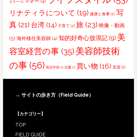
マネー
(4)
カラー
(1)
写
リナティラについて
(19)
健康と食事
(2)
真
(21)
旅
(23)
台湾
(14)
映像・動画
子育て
(2)
美
知的好奇心放浪記
(9)
(5)
海外移住美容師
(4)
美容師技術
容室経営の事
(35)
の事
(56)
買い物
(16)
音楽
(2)
英語学習
(1)
読書
(1)
Footer
→ サイトの歩き方（Field Guide）
【カテゴリー】
TOP
FIELD GUIDE