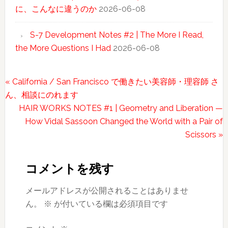
に、こんなに違うのか
2026-06-08
S-7 Development Notes #2 | The More I Read,
the More Questions I Had
2026-06-08
前
« California / San Francisco で働きたい美容師・理容師 さ
の
ん、相談にのれます
投
次
HAIR WORKS NOTES #1 | Geometry and Liberation —
稿:
の
How Vidal Sassoon Changed the World with a Pair of
投
Scissors »
Reader
稿:
Interactions
コメントを残す
メールアドレスが公開されることはありませ
ん。
※
が付いている欄は必須項目です