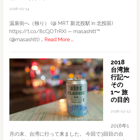
2018-02-14
温泉街へ（独り） (@ MRT 新北投駅 in 北投區)
https://t.co/8cCjOTrRXI — masashitt™
about
(@masashitt) …
Read More ...
2018
台
2018
湾
台湾旅
旅
行記〜
行
その
記〜
1〜 旅
そ
の目的
の
2018-02-12
３〜
良
2018年1
か
月の末、台湾に行って来ました。 今回で3回目の台
っ