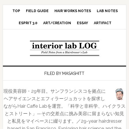
Skip
Skip
Skip
Skip
to
to
to
to
TOP
FIELD GUIDE
HAIR WORKS NOTES
LAB NOTES
primary
main
primary
footer
ESPRIT 3.0
ART/CREATION
ESSAY
ARTIFACT
navigation
content
sidebar
FILED BY MASASHITT
現役美容師・29年目。サンフランシスコを拠点に
ヘアサイエンスとエフィラージュカットを探求し
ながらHair Caffe Labを運営。「科学と非科学、ハイクラス
とストリート」—その交差点に挑み美容に留まらない知見
と私見をマイペースに綴ります。／29-year hairdresser
based in San Francisco. Exploring hair science and the