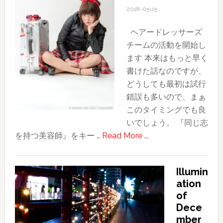
2018-05-15
ヘアードレッサーズ
チームの活動を開始し
ます 本来はもっと早く
書けた話なのですが、
どうしても最初は試行
錯誤も多いので、まぁ
このタイミングでも良
いでしょう。 『同じ志
about
を持つ美容師』をキー …
Read More ...
Dm!H
始
Illumin
動
ation
“Do
of
more!!!
Dece
Hairdressers.”
mber