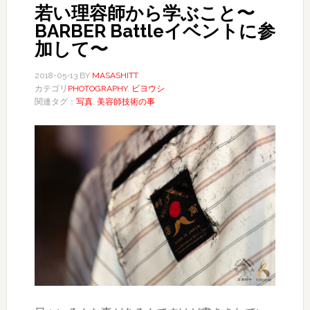
若い理容師から学ぶこと〜
BARBER Battleイベントに参
加して〜
2018-05-13
BY
MASASHITT
カテゴリ
PHOTOGRAPHY
,
ビヨウシ
関連タグ：
写真
,
美容師技術の事