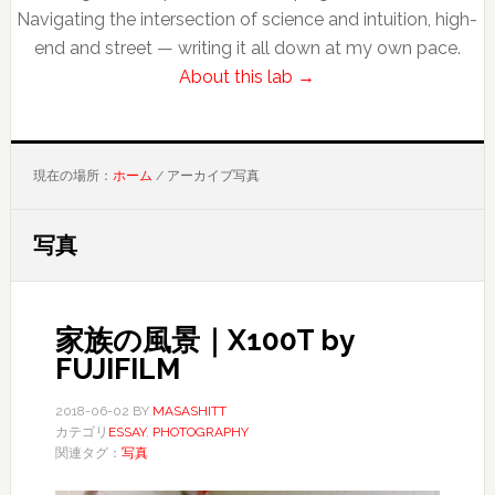
Navigating the intersection of science and intuition, high-
end and street — writing it all down at my own pace.
About this lab →
現在の場所：
ホーム
/
アーカイブ写真
写真
家族の風景｜X100T by
FUJIFILM
2018-06-02
BY
MASASHITT
カテゴリ
ESSAY
,
PHOTOGRAPHY
関連タグ：
写真