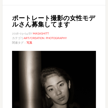
ポートレート撮影の女性モデ
ルさん募集してます
2018-03-04
BY
MASASHITT
カテゴリ
ART/CREATION
,
PHOTOGRAPHY
関連タグ：
写真