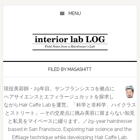
Skip
Skip
Skip
to
to
to
MENU
main
primary
footer
content
sidebar
FILED BY MASASHITT
現役美容師・29年目。サンフランシスコを拠点に
ヘアサイエンスとエフィラージュカットを探求し
ながらHair Caffe Labを運営。「科学と非科学、ハイクラス
とストリート」—その交差点に挑み美容に留まらない知見
と私見をマイペースに綴ります。／29-year hairdresser
based in San Francisco. Exploring hair science and the
Effilage technique while developing Hair Caffe Lab.