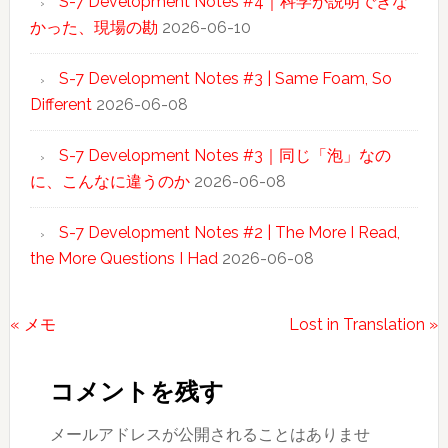
S-7 Development Notes #4｜科学が説明できな
かった、現場の勘
2026-06-10
S-7 Development Notes #3 | Same Foam, So
Different
2026-06-08
S-7 Development Notes #3｜同じ「泡」なの
に、こんなに違うのか
2026-06-08
S-7 Development Notes #2 | The More I Read,
the More Questions I Had
2026-06-08
前
次
« メモ
Lost in Translation »
Reader
の
の
投
投
Interactions
コメントを残す
稿:
稿:
メールアドレスが公開されることはありませ