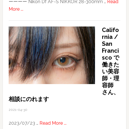
ーーーー Nikon Df AF-S NIKKOR 28-300mm …
Read
み
about
More ...
た
SAKURA
Califo
rnia /
San
Franci
sco で
働きた
い美容
師・理
容師
さん、
相談にのれます
2021-04-30
about
2023/07/23 …
Read More ...