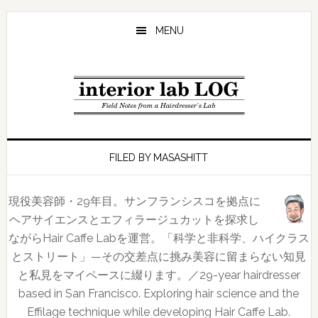
Skip
Skip
Skip
to
to
to
MENU
main
primary
footer
content
sidebar
FILED BY MASASHITT
現役美容師・29年目。サンフランシスコを拠点に
ヘアサイエンスとエフィラージュカットを探求し
ながらHair Caffe Labを運営。「科学と非科学、ハイクラス
とストリート」—その交差点に挑み美容に留まらない知見
と私見をマイペースに綴ります。／29-year hairdresser
based in San Francisco. Exploring hair science and the
Effilage technique while developing Hair Caffe Lab.