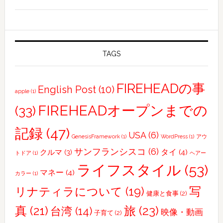
California
/
San
Francisco
で
TAGS
働
き
FIREHEADの事
English Post
(10)
apple
(1)
た
い
FIREHEADオープンまでの
(33)
美
記録
(47)
容
USA
(6)
GenesisFramework
(1)
WordPress
(1)
アウ
師・
サンフランシスコ
(6)
タイ
(4)
クルマ
(3)
トドア
(1)
ヘアー
理
ライフスタイル
(53)
容
マネー
(4)
カラー
(1)
師
写
リナティラについて
(19)
健康と食事
(2)
さ
真
(21)
旅
(23)
台湾
(14)
ん、
映像・動画
子育て
(2)
相