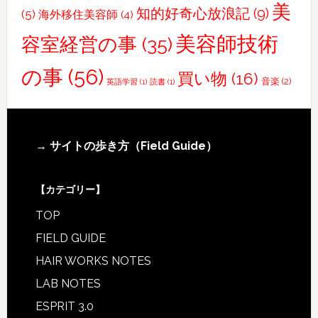
美
知的好奇心放浪記
(9)
(5)
海外移住美容師
(4)
談
に
美容師技術
容室経営の事
(35)
の
の事
(56)
れ
買い物
(16)
音楽
(2)
英語学習
(1)
読書
(1)
ま
す
Footer
→ サイトの歩き方（Field Guide）
【カテゴリー】
TOP
FIELD GUIDE
HAIR WORKS NOTES
LAB NOTES
ESPRIT 3.0