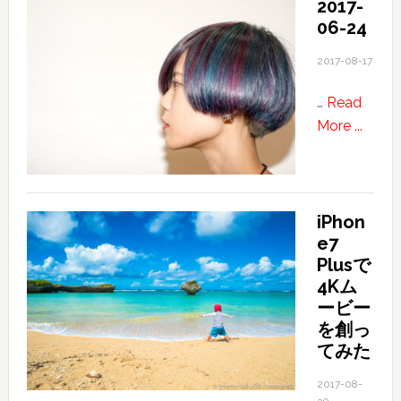
2017-
け
06-24
た
世
2017-08-17
界
…
Read
about
More ...
2017-
06-
24
iPhon
e7
Plusで
4Kム
ービー
を創っ
てみた
2017-08-