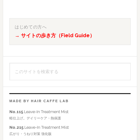
最
初
はじめての方へ
→ サイトの歩き方（Field Guide）
の
サ
イ
こ
ド
の
バ
サ
イ
ー
ト
MADE BY HAIR CAFFE LAB
を
No.115
Leave-In Treatment Mist
検
軽仕上げ。デイリーケア・熱保護
索
No.215
Leave-In Treatment Mist
す
広がり・うねり対策 強化版
る