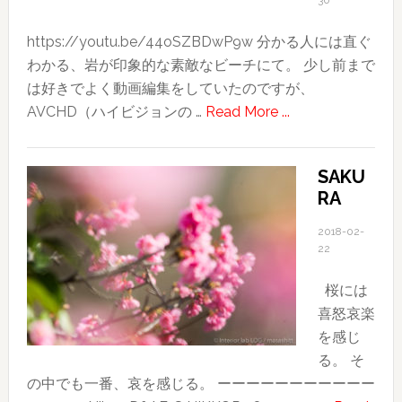
30
https://youtu.be/44oSZBDwP9w 分かる人には直ぐ
わかる、岩が印象的な素敵なビーチにて。 少し前まで
は好きでよく動画編集をしていたのですが、
about
AVCHD（ハイビジョンの …
Read More ...
iPhone7
Plus
SAKU
で
RA
4K
ム
2018-02-
ー
22
ビ
桜には
ー
喜怒哀楽
を
を感じ
創
る。 そ
っ
の中でも一番、哀を感じる。 ーーーーーーーーーーー
て