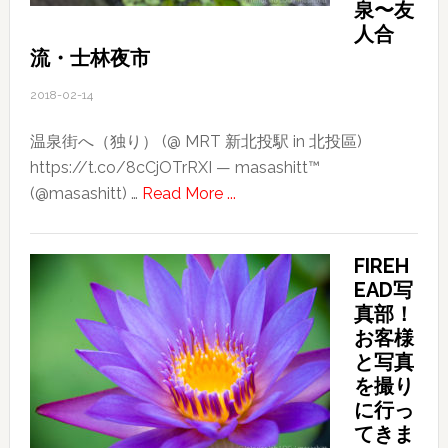
泉〜友
友
人合
と
流・士林夜市
の
2018-02-14
面
会
温泉街へ（独り） (@ MRT 新北投駅 in 北投區)
https://t.co/8cCjOTrRXI — masashitt™
about
(@masashitt) …
Read More ...
2018
台
FIREH
湾
EAD写
旅
真部！
行
お客様
記〜
と写真
そ
を撮り
の
に行っ
３〜
てきま