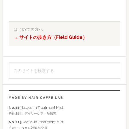
最
初
はじめての方へ
→ サイトの歩き方（Field Guide）
の
サ
イ
こ
ド
の
バ
サ
イ
ー
ト
MADE BY HAIR CAFFE LAB
を
No.115
Leave-In Treatment Mist
検
軽仕上げ。デイリーケア・熱保護
索
No.215
Leave-In Treatment Mist
す
広がり・うねり対策 強化版