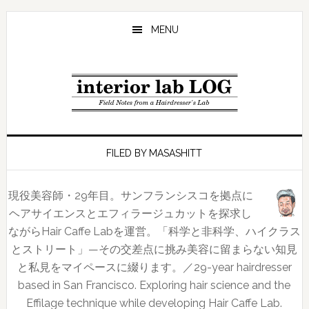
Skip
Skip
Skip
to
to
to
MENU
main
primary
footer
content
sidebar
FILED BY MASASHITT
現役美容師・29年目。サンフランシスコを拠点に
ヘアサイエンスとエフィラージュカットを探求し
ながらHair Caffe Labを運営。「科学と非科学、ハイクラス
とストリート」—その交差点に挑み美容に留まらない知見
と私見をマイペースに綴ります。／29-year hairdresser
based in San Francisco. Exploring hair science and the
Effilage technique while developing Hair Caffe Lab.