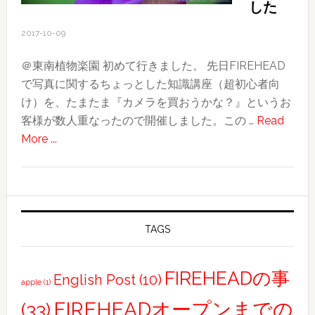
良
した
か
2017-10-09
っ
た！
＠東南植物楽園 初めて行きました。 先日FIREHEAD
北
で写真に関するちょっとした知識講座（超初心者向
投
け）を、たまたま『カメラを買おうかな？』というお
温
客様が数人重なったので開催しました。この …
Read
泉〜
about
More ...
友
FIREHEAD
人
写
合
真
流・
部！
士
お
TAGS
林
客
夜
様
FIREHEADの事
市
English Post
(10)
apple
(1)
と
写
FIREHEADオープンまでの
(33)