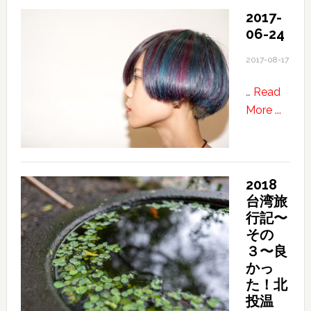
台
2017-
湾
06-24
旅
行
2017-08-17
記〜
…
Read
そ
about
More ...
の
2017-
４〜
06-
ま
24
だ
見
2018
台湾旅
ぬ
行記〜
台
その
湾
３〜良
の
かっ
新
た！北
し
投温
い