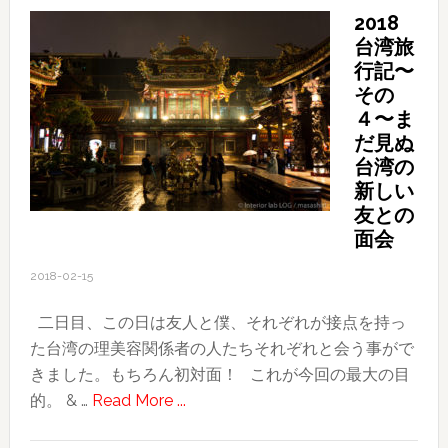
や
2018
け
台湾旅
た
行記〜
世
その
界
４〜ま
だ見ぬ
台湾の
新しい
友との
面会
2018-02-15
二日目、この日は友人と僕、それぞれが接点を持っ
た台湾の理美容関係者の人たちそれぞれと会う事がで
きました。もちろん初対面！ これが今回の最大の目
about
的。 & …
Read More ...
2018