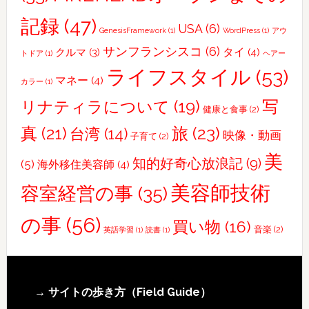
真
記録
(47)
を
USA
(6)
GenesisFramework
(1)
WordPress
(1)
アウ
撮
サンフランシスコ
(6)
タイ
(4)
クルマ
(3)
トドア
(1)
ヘアー
り
ライフスタイル
(53)
に
マネー
(4)
カラー
(1)
行
写
リナティラについて
(19)
健康と食事
(2)
っ
真
(21)
旅
(23)
て
台湾
(14)
映像・動画
子育て
(2)
き
美
知的好奇心放浪記
(9)
(5)
海外移住美容師
(4)
ま
し
美容師技術
容室経営の事
(35)
た
の事
(56)
買い物
(16)
音楽
(2)
英語学習
(1)
読書
(1)
Footer
→ サイトの歩き方（Field Guide）