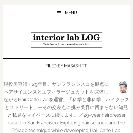
Skip
Skip
Skip
to
to
to
MENU
main
primary
footer
content
sidebar
FILED BY MASASHITT
現役美容師・29年目。サンフランシスコを拠点に
ヘアサイエンスとエフィラージュカットを探求し
ながらHair Caffe Labを運営。「科学と非科学、ハイクラス
とストリート」—その交差点に挑み美容に留まらない知見
と私見をマイペースに綴ります。／29-year hairdresser
based in San Francisco. Exploring hair science and the
Effilage technique while developing Hair Caffe Lab.