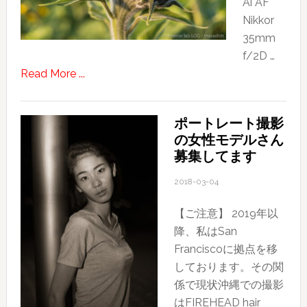
Ai AF
Nikkor
35mm
f/2D …
about
Read More ...
sunflower
ポートレート撮影
の女性モデルさん
募集してます
2018-03-04
【ご注意】 2019年以
降、私はSan
Franciscoに拠点を移
しております。その関
係で現状沖縄での撮影
はFIREHEAD hair