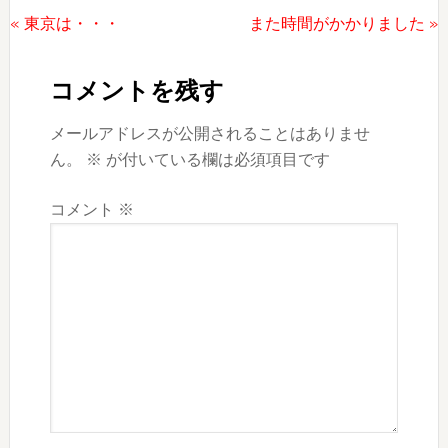
前
次
« 東京は・・・
また時間がかかりました »
Reader
の
の
投
投
Interactions
コメントを残す
稿:
稿:
メールアドレスが公開されることはありませ
ん。
※
が付いている欄は必須項目です
コメント
※