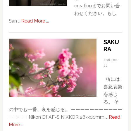
creationまでお問い合
わせください。もし
about
San …
Read More ...
ポ
ー
SAKU
ト
RA
レ
ー
2018-02-
ト
22
撮
桜には
影
喜怒哀楽
の
を感じ
女
る。 そ
性
の中でも一番、哀を感じる。 ーーーーーーーーーーー
モ
ーーーー Nikon Df AF-S NIKKOR 28-300mm …
Read
デ
about
More ...
ル