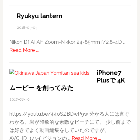
SAKURA
さ
ん
Ryukyu lantern
募
2018-03-03
集
し
Nikon Df AI AF Zoom-Nikkor 24-85mm f/2.8-4D …
て
about
Read More ...
ま
Ryukyu
す
lantern
iPhone7
Plusで 4K
ムービー を創ってみた
2017-08-30
https://youtu.be/44oSZBDwP9w 分かる人には直ぐ
わかる、岩が印象的な素敵なビーチにて。 少し前まで
は好きでよく動画編集をしていたのですが、
about
AVCHD（ハイビジョンの …
Read More ...