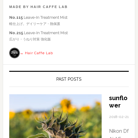
ー
ト
MADE BY HAIR CAFFE LAB
を
No.115
Leave-In Treatment Mist
検
軽仕上げ。デイリーケア・熱保護
索
No.215
Leave-In Treatment Mist
す
広がり・うねり対策 強化版
る
→ Hair Caffe Lab
PAST POSTS
sunflo
wer
2018-02-21
Nikon Df