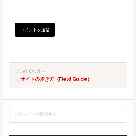
最
初
はじめての方へ
→ サイトの歩き方（Field Guide）
の
サ
イ
こ
ド
の
バ
サ
イ