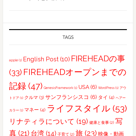
iPhone7
Plus
で
4K
ム
TAGS
ー
ビ
FIREHEADの事
English Post
(10)
apple
(1)
ー
を
FIREHEADオープンまでの
(33)
創
記録
(47)
っ
USA
(6)
GenesisFramework
(1)
WordPress
(1)
アウ
て
サンフランシスコ
(6)
タイ
(4)
クルマ
(3)
トドア
(1)
ヘアー
み
ライフスタイル
(53)
た
マネー
(4)
カラー
(1)
写
リナティラについて
(19)
健康と食事
(2)
真
(21)
旅
(23)
台湾
(14)
映像・動画
子育て
(2)