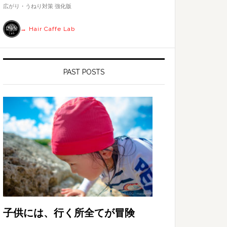
す
広がり・うねり対策 強化版
る
→ Hair Caffe Lab
PAST POSTS
子供には、行く所全てが冒険