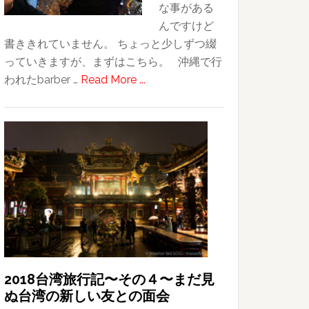
な事がある
んですけど
書ききれていません。 ちょっと少しずつ綴
っていきますが、まずはこちら。 沖縄で行
about
われたbarber …
Read More ...
若
い
理
容
師
か
ら
学
ぶ
こ
と〜
2018台湾旅行記〜その４〜まだ見
ぬ台湾の新しい友との面会
BARBER