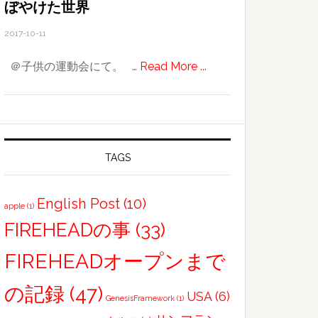
だ
ぼやけた世界
見
2017-10-11
ぬ
台
about
＠子供の運動会にて。 …
Read More ...
湾
ぼ
の
や
新
け
し
た
い
世
TAGS
友
界
と
English Post
(10)
の
apple
(1)
FIREHEADの事
(33)
面
会
FIREHEADオープンまで
の記録
(47)
USA
(6)
GenesisFramework
(1)