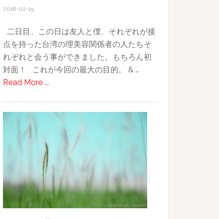
Battle
2018-02-15
イ
ベ
二日目、この日は友人と僕、それぞれが接
ン
点を持った台湾の理美容関係者の人たちそ
ト
れぞれと会う事ができました。もちろん初
に
対面！ これが今回の最大の目的。 & …
参
about
Read More ...
加
2018
し
台
て〜
湾
旅
行
記〜
そ
の
４〜
ま