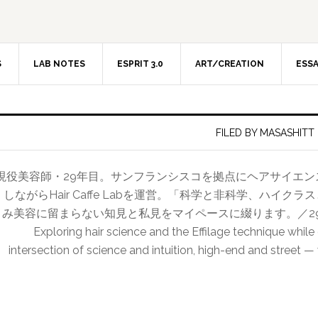
S
LAB NOTES
ESPRIT 3.0
ART/CREATION
ESS
FILED BY MASASHITT
現役美容師・29年目。サンフランシスコを拠点にヘアサイエ
しながらHair Caffe Labを運営。「科学と非科学、ハイ
み美容に留まらない知見と私見をマイペースに綴ります。／29-year hairdr
Exploring hair science and the Effilage technique while
intersection of science and intuition, high-end and street —