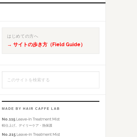
最
初
はじめての方へ
→ サイトの歩き方（Field Guide）
の
サ
イ
こ
ド
の
バ
サ
イ
ー
ト
MADE BY HAIR CAFFE LAB
を
No.115
Leave-In Treatment Mist
検
軽仕上げ。デイリーケア・熱保護
索
No.215
Leave-In Treatment Mist