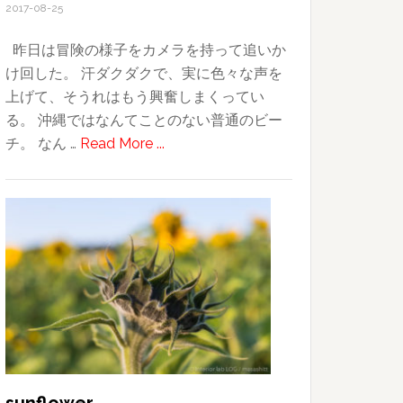
2017-08-25
昨日は冒険の様子をカメラを持って追いか
け回した。 汗ダクダクで、実に色々な声を
上げて、そうれはもう興奮しまくってい
る。 沖縄ではなんてことのない普通のビー
about
チ。 なん …
Read More ...
子
供
に
は、
行
く
所
全
て
が
冒