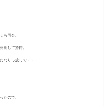
ミも再会。
発覚して驚愕。
になりっ放しで・・・
ったので、