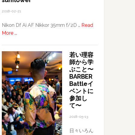
sunflower
険
2018-02-21
Nikon Df Ai AF Nikkor 35mm f/2D …
Read
about
More ...
sunflower
若い理容
師から学
ぶこと〜
BARBER
Battleイ
ベントに
参加し
て〜
2018-05-13
日々いろん