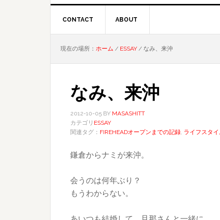
CONTACT
ABOUT
現在の場所：
ホーム
/
ESSAY
/
なみ、来沖
なみ、来沖
2012-10-05
BY
MASASHITT
カテゴリ
ESSAY
関連タグ：
FIREHEADオープンまでの記録
,
ライフスタイ
鎌倉からナミが来沖。
会うのは何年ぶり？
もうわからない。
あいつも結婚して、旦那さんと一緒に。