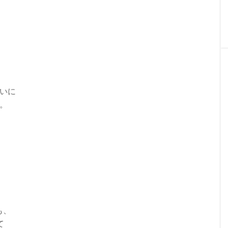
いに
。
も、
て