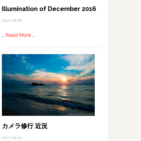
Illumination of December 2016
2017-08-18
about
…
Read More ...
Illumination
of
December
2016
カメラ修行 近況
2017-09-23