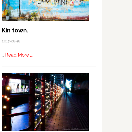
の
４〜
ま
だ
Kin town.
見
2017-08-18
ぬ
台
about
…
Read More ...
湾
Kin
の
town.
新
し
い
友
と
の
面
会