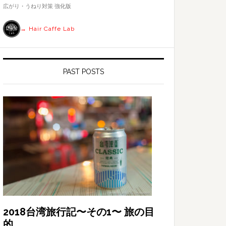
す
広がり・うねり対策 強化版
る
→ Hair Caffe Lab
PAST POSTS
2018台湾旅行記〜その1〜 旅の目
的