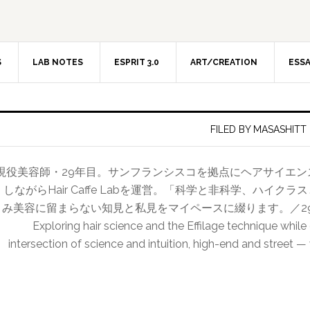
S
LAB NOTES
ESPRIT 3.0
ART/CREATION
ESS
FILED BY MASASHITT
現役美容師・29年目。サンフランシスコを拠点にヘアサイエ
しながらHair Caffe Labを運営。「科学と非科学、ハイ
み美容に留まらない知見と私見をマイペースに綴ります。／29-year hairdr
Exploring hair science and the Effilage technique while
intersection of science and intuition, high-end and street —