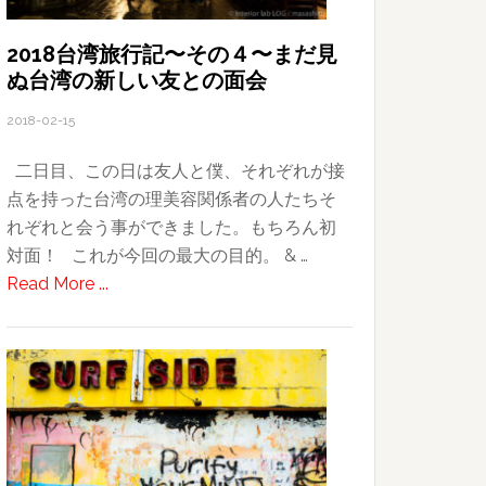
旅
の
2018台湾旅行記〜その４〜まだ見
ぬ台湾の新しい友との面会
目
的
2018-02-15
二日目、この日は友人と僕、それぞれが接
点を持った台湾の理美容関係者の人たちそ
れぞれと会う事ができました。もちろん初
対面！ これが今回の最大の目的。 & …
about
Read More ...
2018
台
湾
旅
行
記〜
そ