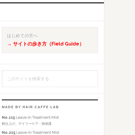
最
初
はじめての方へ
→ サイトの歩き方（Field Guide）
の
サ
イ
こ
ド
の
バ
サ
イ
ー
ト
MADE BY HAIR CAFFE LAB
を
No.115
Leave-In Treatment Mist
検
軽仕上げ。デイリーケア・熱保護
索
No.215
Leave-In Treatment Mist