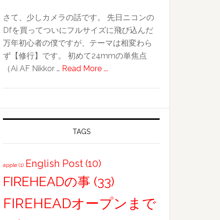
さて、少しカメラの話です。 先日ニコンの
Dfを買ってついにフルサイズに飛び込んだ
万年初心者の僕ですが、テーマは相変わら
ず【修行】です。 初めて24mmの単焦点
about
（Ai AF Nikkor …
Read More ...
カ
メ
ラ
修
行
TAGS
近
況
English Post
(10)
apple
(1)
FIREHEADの事
(33)
FIREHEADオープンまで