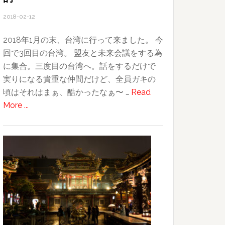
2018-02-12
2018年1月の末、台湾に行って来ました。 今
回で3回目の台湾。 盟友と未来会議をする為
に集合。三度目の台湾へ。話をするだけで
実りになる貴重な仲間だけど、全員ガキの
頃はそれはまぁ、酷かったなぁ〜 …
Read
about
More ...
2018
台
湾
旅
行
記〜
そ
の
1〜