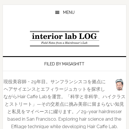
Skip
Skip
Skip
to
to
to
MENU
main
primary
footer
content
sidebar
FILED BY MASASHITT
現役美容師・29年目。サンフランシスコを拠点に
ヘアサイエンスとエフィラージュカットを探求し
ながらHair Caffe Labを運営。「科学と非科学、ハイクラス
とストリート」—その交差点に挑み美容に留まらない知見
と私見をマイペースに綴ります。／29-year hairdresser
based in San Francisco. Exploring hair science and the
Effilage technique while developing Hair Caffe Lab.