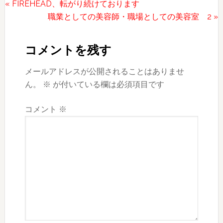
前
« FIREHEAD、転がり続けております
の
次
職業としての美容師・職場としての美容室 2 »
Reader
投
の
稿:
投
Interactions
コメントを残す
稿:
メールアドレスが公開されることはありませ
ん。
※
が付いている欄は必須項目です
コメント
※