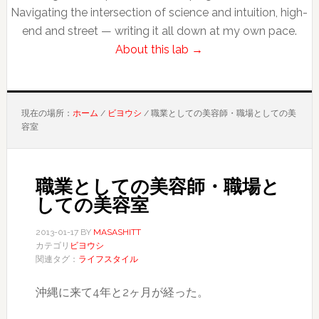
Navigating the intersection of science and intuition, high-
end and street — writing it all down at my own pace.
About this lab →
現在の場所：
ホーム
/
ビヨウシ
/
職業としての美容師・職場としての美
容室
職業としての美容師・職場と
しての美容室
2013-01-17
BY
MASASHITT
カテゴリ
ビヨウシ
関連タグ：
ライフスタイル
沖縄に来て4年と2ヶ月が経った。