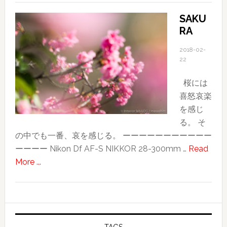
台
SAKU
湾
RA
旅
行
2018-02-
記〜
22
そ
桜には
の
喜怒哀楽
３〜
を感じ
良
る。 そ
か
の中でも一番、哀を感じる。 ーーーーーーーーーーー
っ
ーーーー Nikon Df AF-S NIKKOR 28-300mm …
Read
た！
about
More ...
北
SAKURA
投
温
泉〜
友