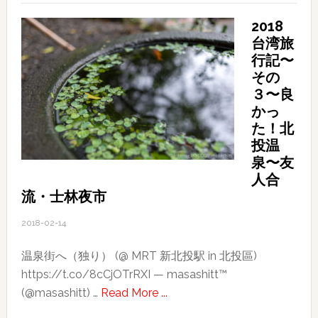
日
2018
か
台湾旅
ら
行記〜
新
その
し
３〜良
い
かっ
ブ
た！北
ロ
投温
グ
泉〜友
HP
人合
流・士林夜市
ス
タ
2018-02-14
ー
ト
温泉街へ（独り） (@ MRT 新北投駅 in 北投區)
https://t.co/8cCjOTrRXI — masashitt™
about
(@masashitt) …
Read More ...
2018