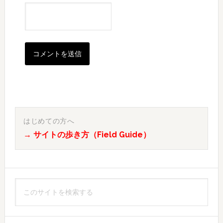
最
初
はじめての方へ
→ サイトの歩き方（Field Guide）
の
サ
イ
こ
ド
の
バ
サ
イ