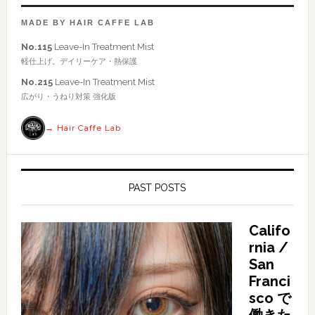
ー
ト
MADE BY HAIR CAFFE LAB
を
No.115
Leave-In Treatment Mist
検
軽仕上げ。デイリーケア・熱保護
索
No.215
Leave-In Treatment Mist
す
広がり・うねり対策 強化版
る
→ Hair Caffe Lab
PAST POSTS
Califo
rnia /
San
Franci
sco で