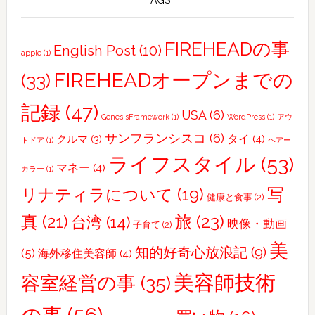
TAGS
人
合
流・
FIREHEADの事
English Post
(10)
apple
(1)
士
FIREHEADオープンまでの
(33)
林
夜
記録
(47)
USA
(6)
市
GenesisFramework
(1)
WordPress
(1)
アウ
サンフランシスコ
(6)
タイ
(4)
クルマ
(3)
トドア
(1)
ヘアー
ライフスタイル
(53)
マネー
(4)
カラー
(1)
写
リナティラについて
(19)
健康と食事
(2)
真
(21)
旅
(23)
台湾
(14)
映像・動画
子育て
(2)
美
知的好奇心放浪記
(9)
(5)
海外移住美容師
(4)
美容師技術
容室経営の事
(35)