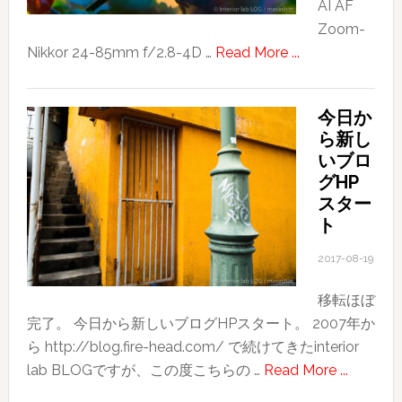
AI AF
美
Zoom-
容
about
Nikkor 24-85mm f/2.8-4D …
Read More ...
師・
blue
理
and
容
今日か
…
師
ら新し
さ
いブロ
ん、
グHP
相
スター
談
ト
に
2017-08-19
の
れ
移転ほぼ
ま
完了。 今日から新しいブログHPスタート。 2007年か
す
ら http://blog.fire-head.com/ で続けてきたinterior
about
lab BLOGですが、この度こちらの …
Read More ...
今