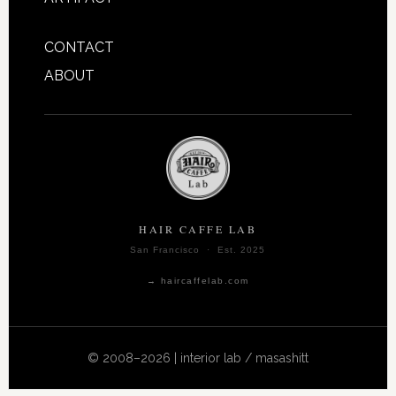
CONTACT
ABOUT
HAIR CAFFE LAB
San Francisco · Est. 2025
→ haircaffelab.com
© 2008–2026 | interior lab / masashitt