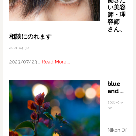
働きた
い美容
師・理
容師
さん、
相談にのれます
2021-04-30
about
2023/07/23 …
Read More ...
California
/
blue
San
and …
Francisco
で
2018-03-
働
02
き
た
Nikon Df
い