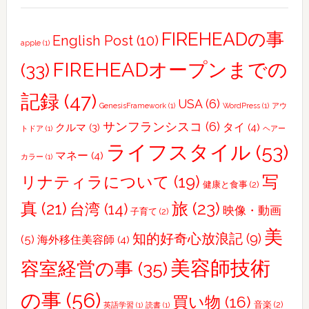
ー
ビ
FIREHEADの事
English Post
(10)
apple
(1)
ー
を
FIREHEADオープンまでの
(33)
創
記録
(47)
っ
USA
(6)
GenesisFramework
(1)
WordPress
(1)
アウ
て
サンフランシスコ
(6)
タイ
(4)
クルマ
(3)
トドア
(1)
ヘアー
み
ライフスタイル
(53)
た
マネー
(4)
カラー
(1)
写
リナティラについて
(19)
健康と食事
(2)
真
(21)
旅
(23)
台湾
(14)
映像・動画
子育て
(2)
美
知的好奇心放浪記
(9)
(5)
海外移住美容師
(4)
美容師技術
容室経営の事
(35)
の事
(56)
買い物
(16)
音楽
(2)
英語学習
(1)
読書
(1)