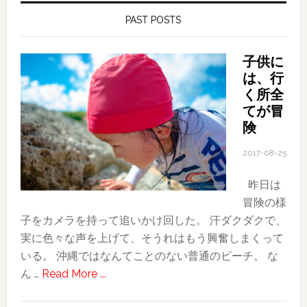
PAST POSTS
子供に
は、行
く所全
てが冒
険
2017-08-25
昨日は
冒険の様
子をカメラを持って追いかけ回した。 汗ダクダクで、
実に色々な声を上げて、そうれはもう興奮しまくって
いる。 沖縄ではなんてことのない普通のビーチ。 な
about
ん …
Read More ...
子