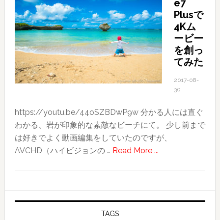
e7
Plusで
4Kム
ービー
を創っ
てみた
2017-08-
30
https://youtu.be/44oSZBDwP9w 分かる人には直ぐ
わかる、岩が印象的な素敵なビーチにて。 少し前まで
は好きでよく動画編集をしていたのですが、
about
AVCHD（ハイビジョンの …
Read More ...
iPhone7
Plus
で
4K
ム
TAGS