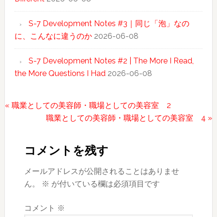
S-7 Development Notes #3｜同じ「泡」なの
に、こんなに違うのか
2026-06-08
S-7 Development Notes #2 | The More I Read,
the More Questions I Had
2026-06-08
前
« 職業としての美容師・職場としての美容室 2
の
次
職業としての美容師・職場としての美容室 4 »
Reader
投
の
稿:
投
Interactions
コメントを残す
稿:
メールアドレスが公開されることはありませ
ん。
※
が付いている欄は必須項目です
コメント
※