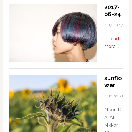
供
2017-
に
06-24
は、
行
2017-08-17
く
…
Read
所
about
More ...
全
2017-
て
06-
が
24
冒
険
sunflo
wer
2018-02-21
Nikon Df
Ai AF
Nikkor