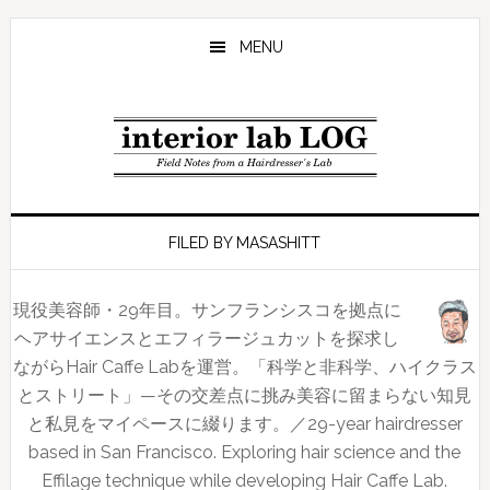
Skip
Skip
Skip
to
to
to
MENU
main
primary
footer
content
sidebar
FILED BY MASASHITT
現役美容師・29年目。サンフランシスコを拠点に
ヘアサイエンスとエフィラージュカットを探求し
ながらHair Caffe Labを運営。「科学と非科学、ハイクラス
とストリート」—その交差点に挑み美容に留まらない知見
と私見をマイペースに綴ります。／29-year hairdresser
based in San Francisco. Exploring hair science and the
Effilage technique while developing Hair Caffe Lab.