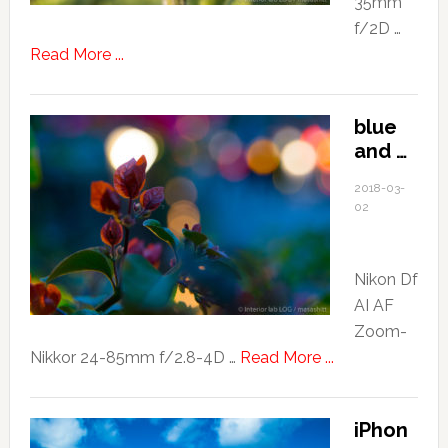
35mm
f/2D …
about
Read More ...
sunflower
blue
and …
2018-03-
02
Nikon Df
AI AF
Zoom-
about
Nikkor 24-85mm f/2.8-4D …
Read More ...
blue
and
iPhon
…