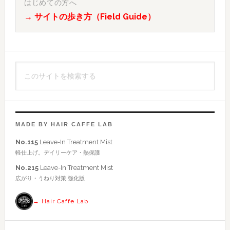
初
はじめての方へ
→ サイトの歩き方（Field Guide）
の
サ
イ
こ
ド
の
バ
サ
イ
ー
ト
MADE BY HAIR CAFFE LAB
を
No.115
Leave-In Treatment Mist
検
軽仕上げ。デイリーケア・熱保護
索
No.215
Leave-In Treatment Mist
す
広がり・うねり対策 強化版
る
→ Hair Caffe Lab