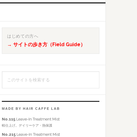
最
初
はじめての方へ
→ サイトの歩き方（Field Guide）
の
サ
イ
こ
ド
の
バ
サ
イ
ー
ト
MADE BY HAIR CAFFE LAB
を
No.115
Leave-In Treatment Mist
検
軽仕上げ。デイリーケア・熱保護
索
No.215
Leave-In Treatment Mist