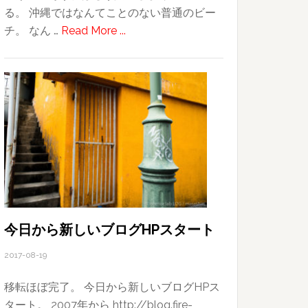
募
る。 沖縄ではなんてことのない普通のビー
集
about
チ。 なん …
Read More ...
し
子
て
供
ま
に
す
は、
行
く
所
全
て
が
冒
今日から新しいブログHPスタート
険
2017-08-19
移転ほぼ完了。 今日から新しいブログHPス
タート。 2007年から http://blog.fire-