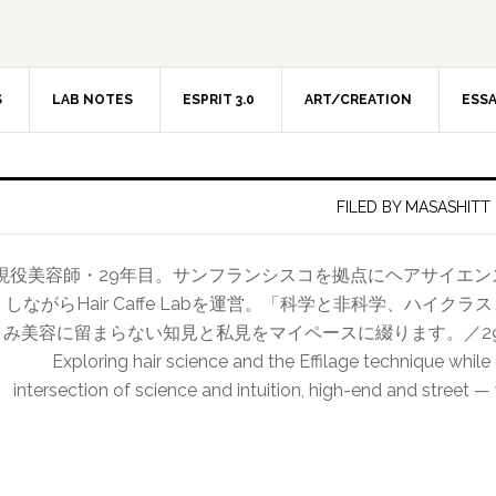
S
LAB NOTES
ESPRIT 3.0
ART/CREATION
ESS
FILED BY MASASHITT
現役美容師・29年目。サンフランシスコを拠点にヘアサイエ
しながらHair Caffe Labを運営。「科学と非科学、ハイ
み美容に留まらない知見と私見をマイペースに綴ります。／29-year hairdr
Exploring hair science and the Effilage technique while
intersection of science and intuition, high-end and street —