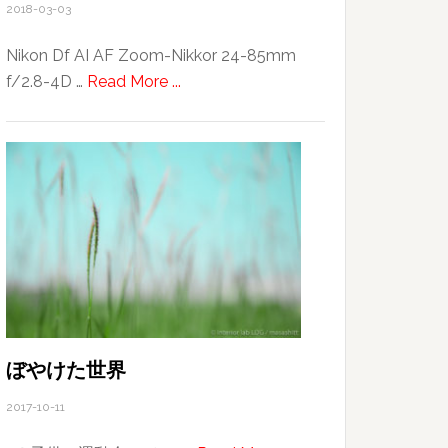
2018-03-03
Nikon Df AI AF Zoom-Nikkor 24-85mm
about
f/2.8-4D …
Read More ...
Ryukyu
lantern
ぼやけた世界
2017-10-11