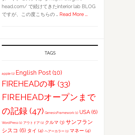
head.com/ で続けてきたinterior lab BLOG
about
ですが、この度こちらの …
Read More ...
今
日
か
ら
新
TAGS
し
い
English Post
(10)
apple
(1)
ブ
FIREHEADの事
(33)
ロ
グ
FIREHEADオープンまで
HP
ス
の記録
(47)
USA
(6)
GenesisFramework
(1)
タ
サンフラン
クルマ
(3)
WordPress
(1)
アウトドア
(1)
ー
シスコ
(6)
タイ
(4)
マネー
(4)
ト
ヘアーカラー
(1)