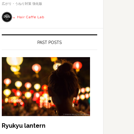
す
広がり・うねり対策 強化版
る
→ Hair Caffe Lab
PAST POSTS
Ryukyu lantern