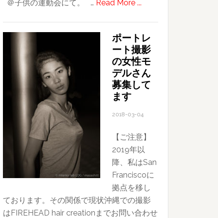
about
＠子供の運動会にて。 …
Read More ...
ぼ
や
ポートレ
け
ート撮影
た
の女性モ
世
デルさん
界
募集して
ます
2018-03-04
【ご注意】
2019年以
降、私はSan
Franciscoに
拠点を移し
ております。その関係で現状沖縄での撮影
はFIREHEAD hair creationまでお問い合わせ