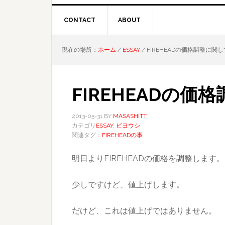
CONTACT
ABOUT
現在の場所：
ホーム
/
ESSAY
/
FIREHEADの価格調整に関し
FIREHEADの価
2013-05-31
BY
MASASHITT
カテゴリ
ESSAY
,
ビヨウシ
関連タグ：
FIREHEADの事
明日よりFIREHEADの価格を調整します。
少しですけど、値上げします。
だけど、これは値上げではありません。