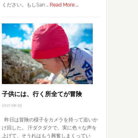
about
ください。もしSan …
Read More ...
ポ
ー
ト
レ
ー
ト
撮
影
の
女
性
子供には、行く所全てが冒険
モ
2017-08-25
デ
ル
昨日は冒険の様子をカメラを持って追いか
さ
け回した。 汗ダクダクで、実に色々な声を
ん
上げて、そうれはもう興奮しまくってい