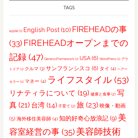
過
世
TAGS
ご
界
し
た
FIREHEADの事
English Post
(10)
apple
(1)
初
FIREHEADオープンまでの
日
(33)
記録
(47)
USA
(6)
GenesisFramework
(1)
WordPress
(1)
アウ
サンフランシスコ
(6)
タイ
(4)
クルマ
(3)
トドア
(1)
ヘアー
ライフスタイル
(53)
マネー
(4)
カラー
(1)
写
リナティラについて
(19)
健康と食事
(2)
真
(21)
旅
(23)
台湾
(14)
映像・動画
子育て
(2)
美
知的好奇心放浪記
(9)
(5)
海外移住美容師
(4)
美容師技術
容室経営の事
(35)