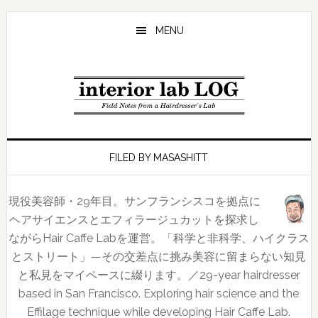
Skip
Skip
Skip
to
to
to
MENU
main
primary
footer
content
sidebar
FILED BY MASASHITT
現役美容師・29年目。サンフランシスコを拠点に
ヘアサイエンスとエフィラージュカットを探求し
ながらHair Caffe Labを運営。「科学と非科学、ハイクラス
とストリート」—その交差点に挑み美容に留まらない知見
と私見をマイペースに綴ります。／29-year hairdresser
based in San Francisco. Exploring hair science and the
Effilage technique while developing Hair Caffe Lab.