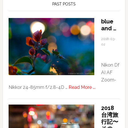
PAST POSTS
blue
and …
2018-03-
02
Nikon Df
AI AF
Zoom-
about
Nikkor 24-85mm f/2.8-4D …
Read More ...
blue
and
2018
…
台湾旅
行記〜