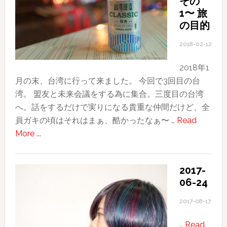
その
1〜 旅
の目的
2018-02-12
2018年1
月の末、台湾に行って来ました。 今回で3回目の台
湾。 盟友と未来会議をする為に集合。三度目の台湾
へ。話をするだけで実りになる貴重な仲間だけど、全
員ガキの頃はそれはまぁ、酷かったなぁ〜 …
Read
about
More ...
2018
台
2017-
湾
06-24
旅
行
2017-08-17
記〜
…
Read
そ