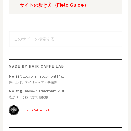
→ サイトの歩き方（Field Guide）
の
サ
イ
こ
ド
の
バ
サ
イ
ー
ト
MADE BY HAIR CAFFE LAB
を
No.115
Leave-In Treatment Mist
検
軽仕上げ。デイリーケア・熱保護
索
No.215
Leave-In Treatment Mist
す
広がり・うねり対策 強化版
る
→ Hair Caffe Lab