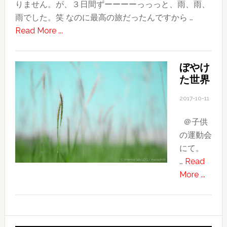
りません。が、３日間ずーーーーっっっと、雨、雨、
雨でした。笑 なのに最高の旅だったんですから …
about
Read More ...
2018
台
ぼやけ
湾
た世界
旅
行
2017-10-11
記〜
＠子供
そ
の運動会
の
にて。
２〜
…
Read
ほ
about
More ...
ぼ
ぼ
独
や
り
け
で
た