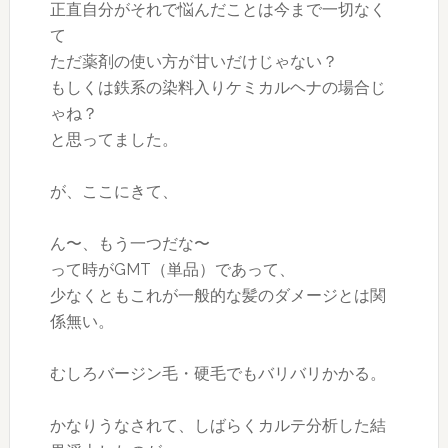
正直自分がそれで悩んだことは今まで一切なく
て
ただ薬剤の使い方が甘いだけじゃない？
もしくは鉄系の染料入りケミカルヘナの場合じ
ゃね？
と思ってました。
が、ここにきて、
ん〜、もう一つだな〜
って時がGMT（単品）であって、
少なくともこれが一般的な髪のダメージとは関
係無い。
むしろバージン毛・硬毛でもバリバリかかる。
かなりうなされて、しばらくカルテ分析した結