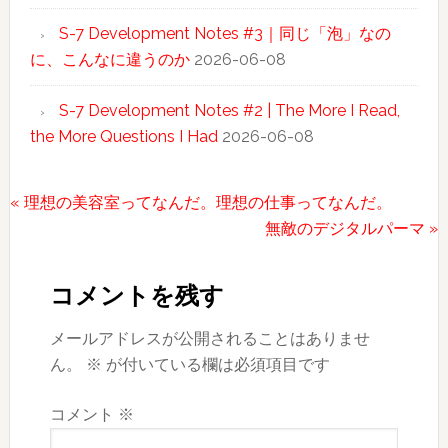
S-7 Development Notes #3｜同じ「泡」なの
に、こんなに違うのか
2026-06-08
S-7 Development Notes #2 | The More I Read,
the More Questions I Had
2026-06-08
前
« 理想の美容室ってなんだ。理想の仕事ってなんだ。
の
次
無敵のデジタルパーマ »
Reader
投
の
稿:
投
Interactions
コメントを残す
稿:
メールアドレスが公開されることはありませ
ん。
※
が付いている欄は必須項目です
コメント
※