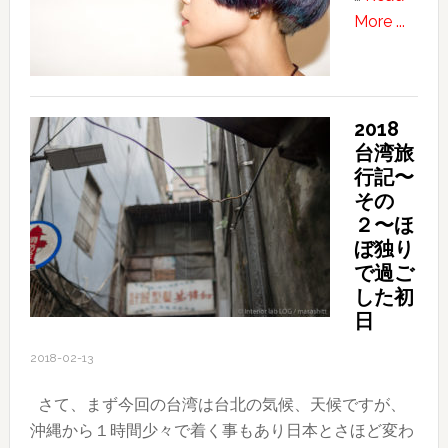
about
More ...
の
2017-
1〜
06-
旅
24
の
目
2018
台湾旅
的
行記〜
その
２〜ほ
ぼ独り
で過ご
した初
日
2018-02-13
さて、まず今回の台湾は台北の気候、天候ですが、
沖縄から１時間少々で着く事もあり日本とさほど変わ