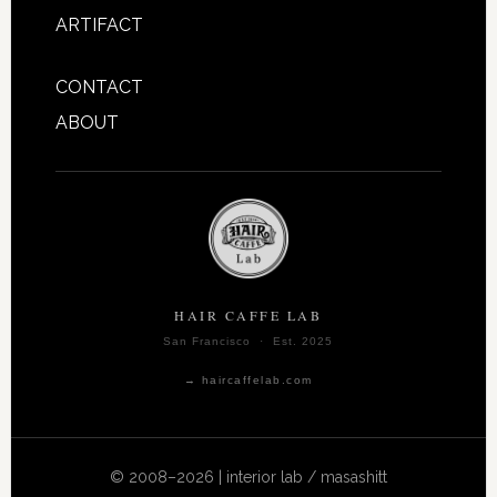
ARTIFACT
CONTACT
ABOUT
HAIR CAFFE LAB
San Francisco · Est. 2025
→ haircaffelab.com
© 2008–2026 | interior lab / masashitt