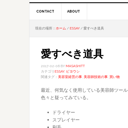
CONTACT
ABOUT
現在の場所：
ホーム
/
ESSAY
/
愛すべき道具
愛すべき道具
2017-02-06
BY
MASASHITT
カテゴリ
ESSAY
,
ビヨウシ
関連タグ：
美容室経営の事
,
美容師技術の事
,
買い物
最近、何気なく使用している美容師ツール
色々と疑ってみている。
ドライヤー
スプレイヤー
刷毛