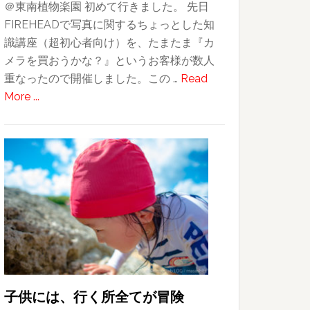
＠東南植物楽園 初めて行きました。 先日
FIREHEADで写真に関するちょっとした知
識講座（超初心者向け）を、たまたま『カ
メラを買おうかな？』というお客様が数人
重なったので開催しました。この …
Read
about
More ...
FIREHEAD
写
真
部！
お
客
様
と
写
真
を
子供には、行く所全てが冒険