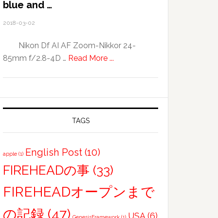
冒
blue and …
険
2018-03-02
Nikon Df AI AF Zoom-Nikkor 24-
about
85mm f/2.8-4D …
Read More ...
blue
and
…
TAGS
English Post
(10)
apple
(1)
FIREHEADの事
(33)
FIREHEADオープンまで
の記録
(47)
USA
(6)
GenesisFramework
(1)