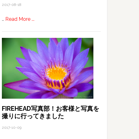
2017-08-18
Battle
イ
about
…
Read More ...
ベ
Illumination
ン
of
ト
December
に
2016
参
加
し
て〜
FIREHEAD写真部！お客様と写真を
撮りに行ってきました
2017-10-09