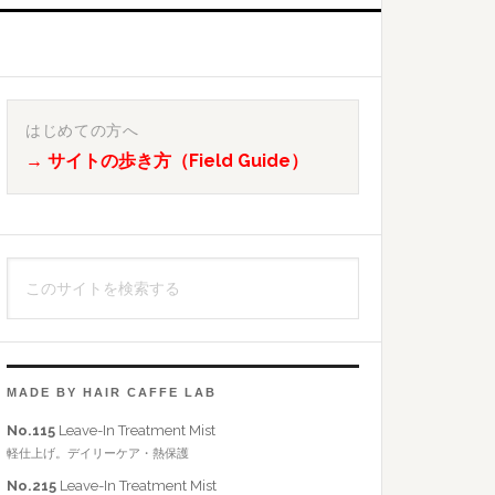
最
初
はじめての方へ
→ サイトの歩き方（Field Guide）
の
サ
イ
こ
ド
の
バ
サ
イ
ー
ト
MADE BY HAIR CAFFE LAB
を
No.115
Leave-In Treatment Mist
検
軽仕上げ。デイリーケア・熱保護
索
No.215
Leave-In Treatment Mist