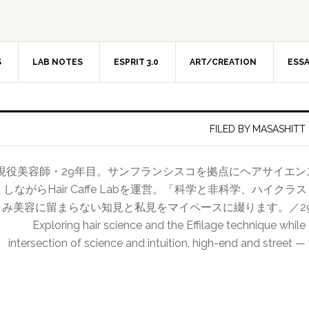
S
LAB NOTES
ESPRIT 3.0
ART/CREATION
ESS
FILED BY MASASHITT
現役美容師・29年目。サンフランシスコを拠点にヘアサイエ
しながらHair Caffe Labを運営。「科学と非科学、ハイ
み美容に留まらない知見と私見をマイペースに綴ります。／29-year hairdr
Exploring hair science and the Effilage technique while
intersection of science and intuition, high-end and street —