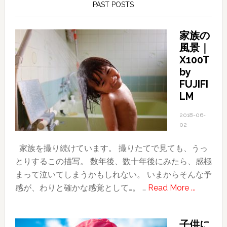
PAST POSTS
家族の
風景｜
X100T
by
FUJIFI
LM
2018-06-
02
家族を撮り続けています。 撮りたてで見ても、うっ
とりするこの描写。 数年後、数十年後にみたら、感極
まって泣いてしまうかもしれない。 いまからそんな予
about
感が、わりと確かな感覚として…。 …
Read More ...
家
族
子供に
の