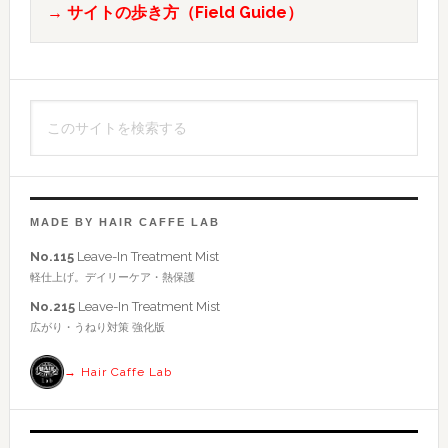
→ サイトの歩き方（Field Guide）
の
サ
イ
こ
ド
の
バ
サ
イ
ー
ト
MADE BY HAIR CAFFE LAB
を
No.115
Leave-In Treatment Mist
検
軽仕上げ。デイリーケア・熱保護
索
No.215
Leave-In Treatment Mist
す
広がり・うねり対策 強化版
る
→ Hair Caffe Lab