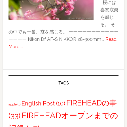
桜には
の
喜怒哀楽
２〜
を感じ
ほ
る。 そ
ぼ
の中でも一番、哀を感じる。 ーーーーーーーーーーー
独
ーーーー Nikon Df AF-S NIKKOR 28-300mm …
Read
り
about
More ...
で
SAKURA
過
ご
し
た
TAGS
初
日
FIREHEADの事
English Post
(10)
apple
(1)
FIREHEADオープンまでの
(33)