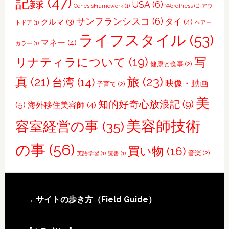
記録
(47)
USA
(6)
GenesisFramework
(1)
WordPress
(1)
アウ
サンフランシスコ
(6)
タイ
(4)
クルマ
(3)
トドア
(1)
ヘアー
ライフスタイル
(53)
マネー
(4)
カラー
(1)
写
リナティラについて
(19)
健康と食事
(2)
真
(21)
旅
(23)
台湾
(14)
映像・動画
子育て
(2)
美
知的好奇心放浪記
(9)
(5)
海外移住美容師
(4)
美容師技術
容室経営の事
(35)
の事
(56)
買い物
(16)
音楽
(2)
英語学習
(1)
読書
(1)
Footer
→ サイトの歩き方（Field Guide）