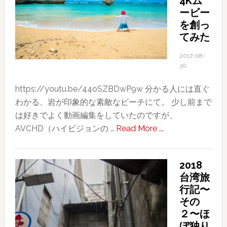
4Kム
く
ービー
所
を創っ
全
てみた
て
2017-08-
が
30
冒
険
https://youtu.be/44oSZBDwP9w 分かる人には直ぐ
わかる、岩が印象的な素敵なビーチにて。 少し前まで
は好きでよく動画編集をしていたのですが、
about
AVCHD（ハイビジョンの …
Read More ...
iPhone7
Plus
2018
で
台湾旅
4K
行記〜
ム
その
ー
２〜ほ
ビ
ぼ独り