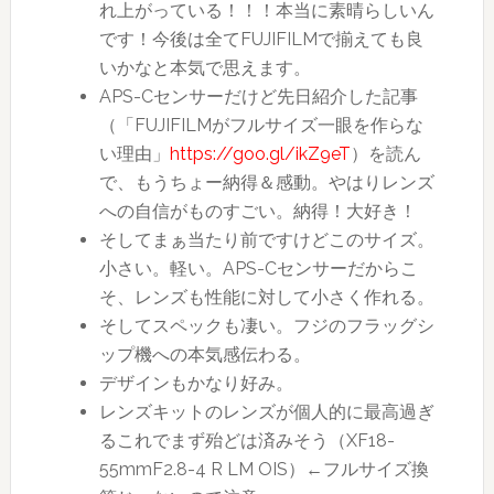
れ上がっている！！！本当に素晴らしいん
です！今後は全てFUJIFILMで揃えても良
いかなと本気で思えます。
APS-Cセンサーだけど先日紹介した記事
（「FUJIFILMがフルサイズ一眼を作らな
い理由」
https://goo.gl/ikZ9eT
）を読ん
で、もうちょー納得＆感動。やはりレンズ
への自信がものすごい。納得！大好き！
そしてまぁ当たり前ですけどこのサイズ。
小さい。軽い。APS-Cセンサーだからこ
そ、レンズも性能に対して小さく作れる。
そしてスペックも凄い。フジのフラッグシ
ップ機への本気感伝わる。
デザインもかなり好み。
レンズキットのレンズが個人的に最高過ぎ
るこれでまず殆どは済みそう（XF18-
55mmF2.8-4 R LM OIS）←フルサイズ換