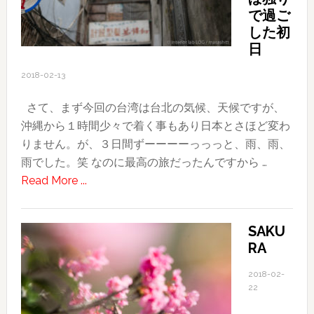
ー
で過ご
を
した初
創
日
っ
2018-02-13
て
み
さて、まず今回の台湾は台北の気候、天候ですが、
た
沖縄から１時間少々で着く事もあり日本とさほど変わ
りません。が、３日間ずーーーーっっっと、雨、雨、
雨でした。笑 なのに最高の旅だったんですから …
about
Read More ...
2018
台
SAKU
湾
RA
旅
行
2018-02-
記〜
22
そ