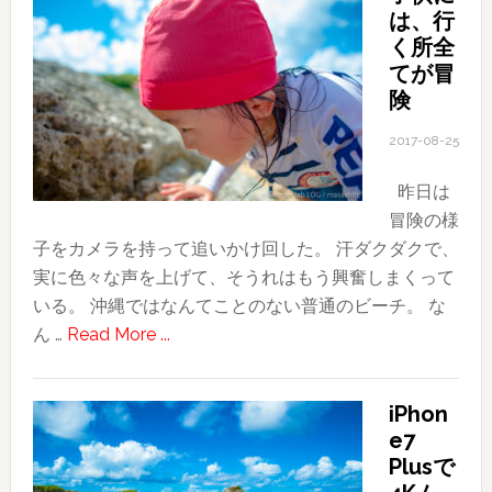
は、行
風
く所全
景
てが冒
｜
険
X100T
by
2017-08-25
FUJIFIL
昨日は
冒険の様
子をカメラを持って追いかけ回した。 汗ダクダクで、
実に色々な声を上げて、そうれはもう興奮しまくって
いる。 沖縄ではなんてことのない普通のビーチ。 な
about
ん …
Read More ...
子
供
iPhon
に
e7
は、
Plusで
行