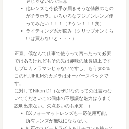
算じゃないので注意
他レンズも今後手が届きそうな値段のもの
がチラホラ。いろいろなフジノンレンズ使
ってみたい！！！（キケン！！！笑）
ライティング系が悩み（クリップオンくら
いは買わないと・・・）
正直、僕なんて仕事で使うって言ったって必要
ではあるけれどもその先は趣味の延長線上です
しプロカメラマンじゃないですし、もう300％
このFUJIFILMのカメラはオーバースペックで
す。
に対してNikon Df（なぜDfなのってのは言わな
いでくださいこの個体の不思議な魅力はうまく
説明出来ない。欠点多いのも承知。）
DXフォーマットレンズも一応使用可能。
所有レンズが無駄にならない。
純正のスピードライトもリモコンも持って