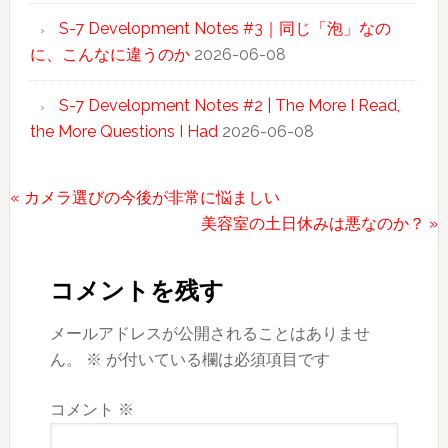
S-7 Development Notes #3｜同じ「泡」なの
に、こんなに違うのか
2026-06-08
S-7 Development Notes #2 | The More I Read,
the More Questions I Had
2026-06-08
前
« カメラ選びの今後が非常に悩ましい
の
次
美容室の土日休みは悪なのか？ »
Reader
投
の
稿:
投
Interactions
コメントを残す
稿:
メールアドレスが公開されることはありませ
ん。
※
が付いている欄は必須項目です
コメント
※