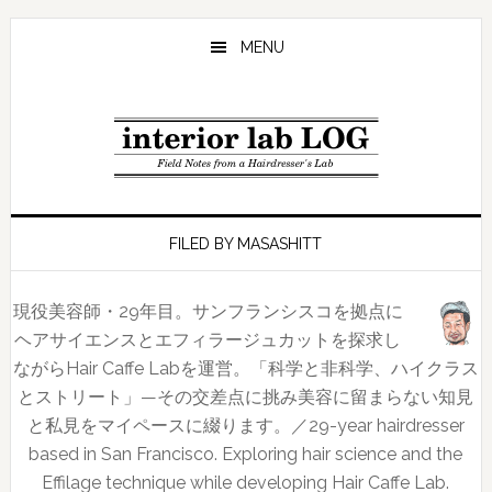
Skip
Skip
Skip
to
to
to
MENU
main
primary
footer
content
sidebar
FILED BY MASASHITT
現役美容師・29年目。サンフランシスコを拠点に
ヘアサイエンスとエフィラージュカットを探求し
ながらHair Caffe Labを運営。「科学と非科学、ハイクラス
とストリート」—その交差点に挑み美容に留まらない知見
と私見をマイペースに綴ります。／29-year hairdresser
based in San Francisco. Exploring hair science and the
Effilage technique while developing Hair Caffe Lab.