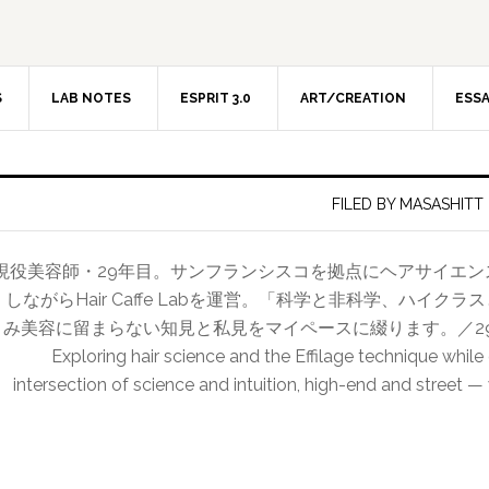
S
LAB NOTES
ESPRIT 3.0
ART/CREATION
ESS
FILED BY MASASHITT
現役美容師・29年目。サンフランシスコを拠点にヘアサイエ
しながらHair Caffe Labを運営。「科学と非科学、ハイ
み美容に留まらない知見と私見をマイペースに綴ります。／29-year hairdr
Exploring hair science and the Effilage technique while
intersection of science and intuition, high-end and street —