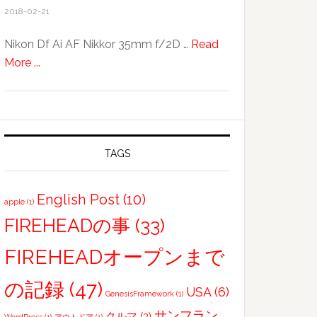
2018-02-21
X100T
by
Nikon Df Ai AF Nikkor 35mm f/2D …
Read
FUJIFILM
about
More ...
sunflower
TAGS
English Post
(10)
apple
(1)
FIREHEADの事
(33)
FIREHEADオープンまで
の記録
(47)
USA
(6)
GenesisFramework
(1)
サンフラン
クルマ
(3)