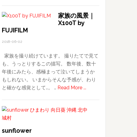
Ryukyu
ん、
lantern
相
家族の風景｜
X100T by
談
FUJIFILM
に
の
2018-06-02
れ
ま
家族を撮り続けています。 撮りたてで見て
す
も、うっとりするこの描写。 数年後、数十
年後にみたら、感極まって泣いてしまうか
もしれない。 いまからそんな予感が、わり
about
と確かな感覚として…。 …
Read More ...
家
族
の
風
景
sunflower
｜