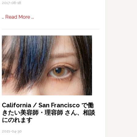
2017-08-18
about
…
Read More ...
Illumination
of
December
2016
California / San Francisco で働
きたい美容師・理容師 さん、相談
にのれます
2021-04-30