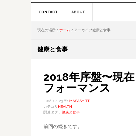
CONTACT
ABOUT
現在の場所：
ホーム
/
アーカイブ健康と食事
健康と食事
2018年序盤〜現
フォーマンス
2018-04-23
BY
MASASHITT
カテゴリ
HEALTH
関連タグ：
健康と食事
前回の続きです。