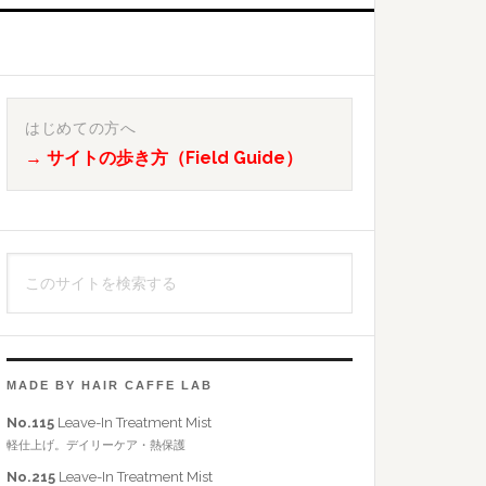
最
初
はじめての方へ
→ サイトの歩き方（Field Guide）
の
サ
イ
こ
ド
の
バ
サ
イ
ー
ト
MADE BY HAIR CAFFE LAB
を
No.115
Leave-In Treatment Mist
検
軽仕上げ。デイリーケア・熱保護
索
No.215
Leave-In Treatment Mist