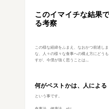
このイマイチな結果
る考察
この様な経緯をふまえ、なおかつ前述しま
な、人々の様々な食事への構え方にどうも
すが、今僕が強く思うことは…。
何がベストかは、人による
という事です。
食事法、健康法、etc…