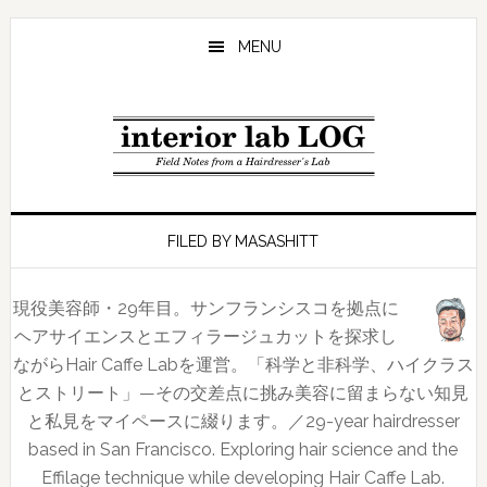
Skip
Skip
Skip
to
to
to
MENU
main
primary
footer
content
sidebar
FILED BY MASASHITT
現役美容師・29年目。サンフランシスコを拠点に
ヘアサイエンスとエフィラージュカットを探求し
ながらHair Caffe Labを運営。「科学と非科学、ハイクラス
とストリート」—その交差点に挑み美容に留まらない知見
と私見をマイペースに綴ります。／29-year hairdresser
based in San Francisco. Exploring hair science and the
Effilage technique while developing Hair Caffe Lab.