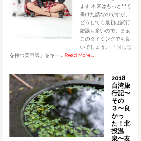
ます 本来はもっと早く
ほ
書けた話なのですが、
ぼ
どうしても最初は試行
独
錯誤も多いので、まぁ
り
このタイミングでも良
で
いでしょう。 『同じ志
過
about
を持つ美容師』をキー …
Read More ...
ご
Dm!H
し
始
た
2018
動
初
台湾旅
“Do
日
行記〜
more!!!
その
Hairdressers.”
３〜良
かっ
た！北
投温
泉〜友