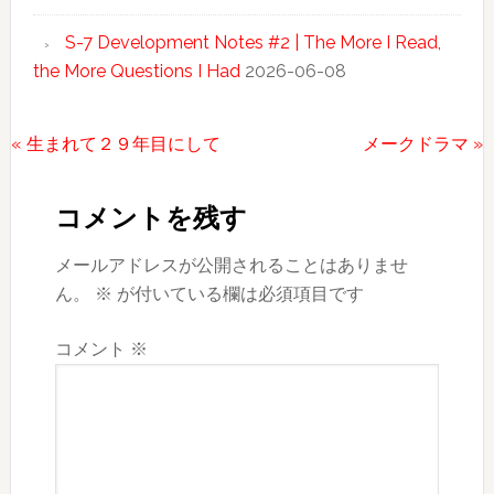
S-7 Development Notes #2 | The More I Read,
the More Questions I Had
2026-06-08
前
次
« 生まれて２９年目にして
メークドラマ »
Reader
の
の
投
投
Interactions
コメントを残す
稿:
稿:
メールアドレスが公開されることはありませ
ん。
※
が付いている欄は必須項目です
コメント
※