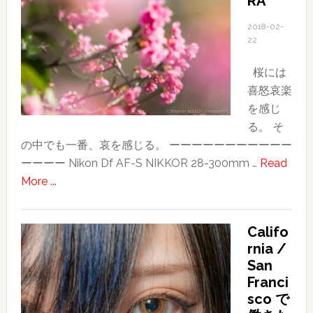
RA
2018-02-
22
桜には
喜怒哀楽
を感じ
る。 そ
の中でも一番、哀を感じる。 ーーーーーーーーーーー
ーーーー Nikon Df AF-S NIKKOR 28-300mm …
Read
about
More ...
SAKURA
Califo
rnia /
San
Franci
sco で