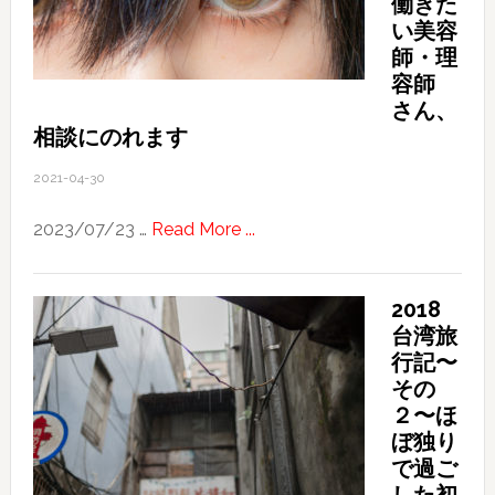
働きた
い美容
師・理
容師
さん、
相談にのれます
2021-04-30
about
2023/07/23 …
Read More ...
California
/
2018
San
台湾旅
Francisco
行記〜
で
その
働
２〜ほ
き
ぼ独り
た
で過ご
い