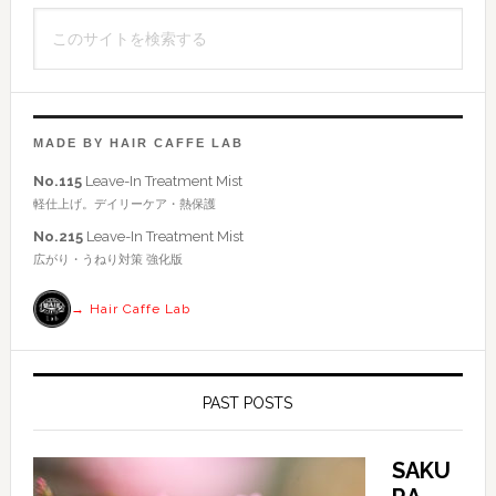
イ
こ
ド
の
バ
サ
イ
ー
ト
MADE BY HAIR CAFFE LAB
を
No.115
Leave-In Treatment Mist
検
軽仕上げ。デイリーケア・熱保護
索
No.215
Leave-In Treatment Mist
す
広がり・うねり対策 強化版
る
→ Hair Caffe Lab
PAST POSTS
SAKU