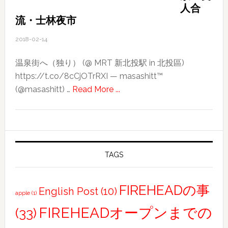
人合
流・士林夜市
2018-02-14
温泉街へ（独り） (@ MRT 新北投駅 in 北投區)
https://t.co/8cCjOTrRXI — masashitt™
about
(@masashitt) …
Read More ...
2018
台
湾
旅
行
TAGS
記〜
そ
FIREHEADの事
English Post
(10)
apple
(1)
の
３〜
FIREHEADオープンまでの
(33)
良