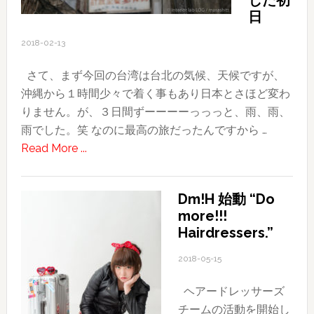
した初
美
日
容
2018-02-13
師・
理
さて、まず今回の台湾は台北の気候、天候ですが、
容
沖縄から１時間少々で着く事もあり日本とさほど変わ
師
りません。が、３日間ずーーーーっっっと、雨、雨、
さ
雨でした。笑 なのに最高の旅だったんですから …
ん、
about
Read More ...
相
2018
談
台
に
Dm!H 始動 “Do
湾
の
more!!!
旅
Hairdressers.”
れ
行
ま
記〜
2018-05-15
す
そ
ヘアードレッサーズ
の
チームの活動を開始し
２〜