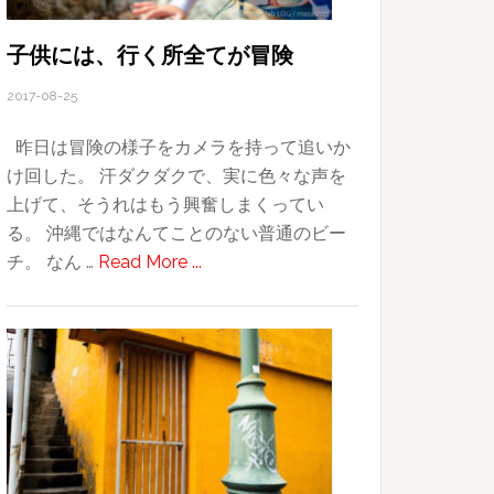
旅
の
子供には、行く所全てが冒険
目
2017-08-25
的
昨日は冒険の様子をカメラを持って追いか
け回した。 汗ダクダクで、実に色々な声を
上げて、そうれはもう興奮しまくってい
る。 沖縄ではなんてことのない普通のビー
about
チ。 なん …
Read More ...
子
供
に
は、
行
く
所
全