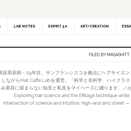
S
LAB NOTES
ESPRIT 3.0
ART/CREATION
ESS
FILED BY MASASHITT
現役美容師・29年目。サンフランシスコを拠点にヘアサイエ
しながらHair Caffe Labを運営。「科学と非科学、ハイ
み美容に留まらない知見と私見をマイペースに綴ります。／29-year hairdr
Exploring hair science and the Effilage technique while
intersection of science and intuition, high-end and street —