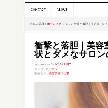
CONTACT
ABOUT
現在の場所：
ホーム
/
ビヨウシ
/
衝撃と落胆｜美容室でのヘ
衝撃と落胆｜美容
状とダメなサロン
2017-10-20
BY
MASASHITT
カテゴリ
ビヨウシ
関連タグ：
美容師技術の事