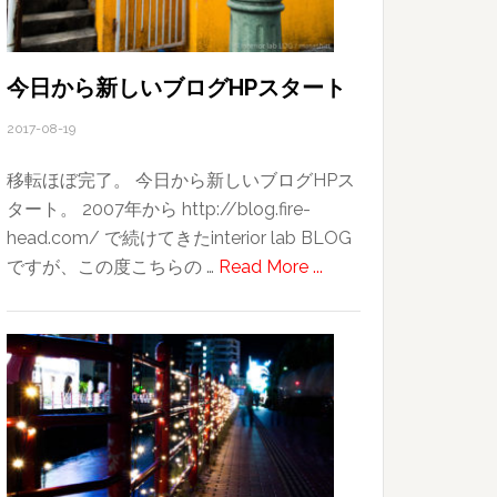
て
が
冒
今日から新しいブログHPスタート
険
2017-08-19
移転ほぼ完了。 今日から新しいブログHPス
タート。 2007年から http://blog.fire-
head.com/ で続けてきたinterior lab BLOG
about
ですが、この度こちらの …
Read More ...
今
日
か
ら
新
し
い
ブ