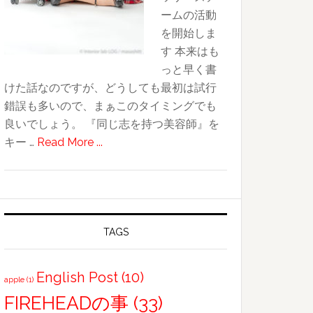
ームの活動
を開始しま
す 本来はも
っと早く書
けた話なのですが、どうしても最初は試行
錯誤も多いので、まぁこのタイミングでも
良いでしょう。 『同じ志を持つ美容師』を
about
キー …
Read More ...
Dm!H
始
動
“Do
more!!!
TAGS
Hairdressers.”
English Post
(10)
apple
(1)
FIREHEADの事
(33)