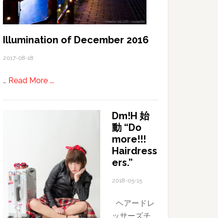
ロ
グ
HP
Illumination of December 2016
ス
2017-08-18
タ
ー
about
…
Read More ...
ト
Illumination
of
Dm!H 始
December
動 “Do
2016
more!!!
Hairdress
ers.”
2018-05-15
ヘアードレ
ッサーズチ