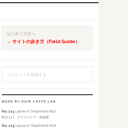
最
初
はじめての方へ
→ サイトの歩き方（Field Guide）
の
サ
イ
こ
ド
の
バ
サ
イ
ー
ト
MADE BY HAIR CAFFE LAB
を
No.115
Leave-In Treatment Mist
検
軽仕上げ。デイリーケア・熱保護
索
No.215
Leave-In Treatment Mist