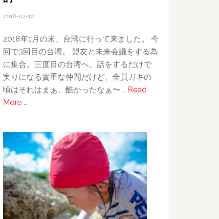
2018-02-12
2018年1月の末、台湾に行って来ました。 今
回で3回目の台湾。 盟友と未来会議をする為
に集合。三度目の台湾へ。話をするだけで
実りになる貴重な仲間だけど、全員ガキの
頃はそれはまぁ、酷かったなぁ〜 …
Read
about
More ...
2018
台
湾
旅
行
記〜
そ
の
1〜