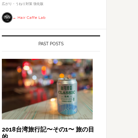
す
広がり・うねり対策 強化版
る
→ Hair Caffe Lab
PAST POSTS
2018台湾旅行記〜その1〜 旅の目
的