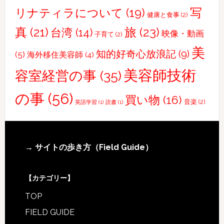
写
リナティラについて
(19)
健康と食事
(2)
真
(21)
旅
(23)
台湾
(14)
映像・動画
子育て
(2)
美
知的好奇心放浪記
(9)
(5)
海外移住美容師
(4)
美容師技術
容室経営の事
(35)
の事
(56)
買い物
(16)
音楽
(2)
英語学習
(1)
読書
(1)
Footer
→ サイトの歩き方（Field Guide）
【カテゴリー】
TOP
FIELD GUIDE