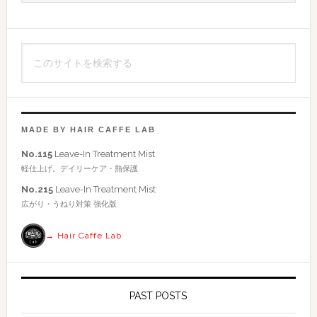
サ
イ
こ
ド
の
バ
サ
イ
ー
ト
MADE BY HAIR CAFFE LAB
を
No.115
Leave-In Treatment Mist
検
軽仕上げ。デイリーケア・熱保護
索
No.215
Leave-In Treatment Mist
す
広がり・うねり対策 強化版
る
→ Hair Caffe Lab
PAST POSTS