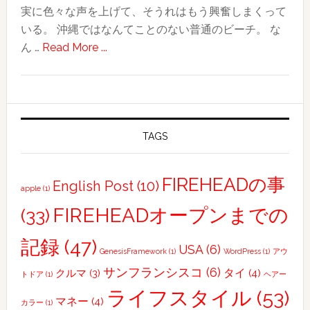
実に色々な声を上げて、そうれはもう興奮しまくって
いる。 沖縄ではなんてことのない普通のビーチ。 な
about
ん …
Read More ...
子
供
に
は、
行
TAGS
く
所
FIREHEADの事
English Post
(10)
apple
(1)
全
て
FIREHEADオープンまでの
(33)
が
記録
(47)
冒
USA
(6)
GenesisFramework
(1)
WordPress
(1)
アウ
険
サンフランシスコ
(6)
タイ
(4)
クルマ
(3)
トドア
(1)
ヘアー
ライフスタイル
(53)
マネー
(4)
カラー
(1)