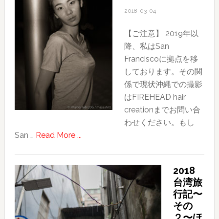
し
2018-03-04
い
【ご注意】 2019年以
ブ
降、私はSan
ロ
Franciscoに拠点を移
グ
しております。その関
HP
係で現状沖縄での撮影
ス
はFIREHEAD hair
タ
creationまでお問い合
ー
わせください。もし
ト
about
San …
Read More ...
ポ
ー
2018
ト
台湾旅
レ
行記〜
ー
その
ト
２〜ほ