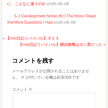
に、こんなに違うのか
2026-06-08
S-7 Development Notes #2 | The More I Read,
the More Questions I Had
2026-06-08
前
« 【mixi日記リバイバル】９１３
の
次
【mixi日記リバイバル】横浜銀蝿はガン黒だった »
Reader
投
の
稿:
投
Interactions
コメントを残す
稿:
メールアドレスが公開されることはありませ
ん。
※
が付いている欄は必須項目です
コメント
※