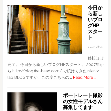
今日か
ら新し
いブロ
グHP
スター
ト
2017-08-19
移転ほぼ
完了。 今日から新しいブログHPスタート。 2007年か
ら http://blog.fire-head.com/ で続けてきたinterior
about
lab BLOGですが、この度こちらの …
Read More ...
今
日
ポートレート撮影
か
の女性モデルさん
ら
募集してます
新