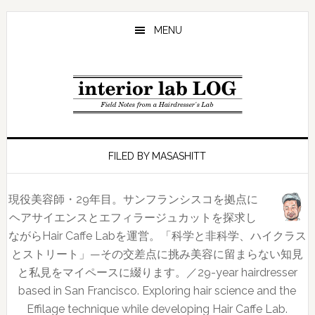
Skip
Skip
Skip
to
to
to
MENU
main
primary
footer
content
sidebar
FILED BY MASASHITT
現役美容師・29年目。サンフランシスコを拠点に
ヘアサイエンスとエフィラージュカットを探求し
ながらHair Caffe Labを運営。「科学と非科学、ハイクラス
とストリート」—その交差点に挑み美容に留まらない知見
と私見をマイペースに綴ります。／29-year hairdresser
based in San Francisco. Exploring hair science and the
Effilage technique while developing Hair Caffe Lab.