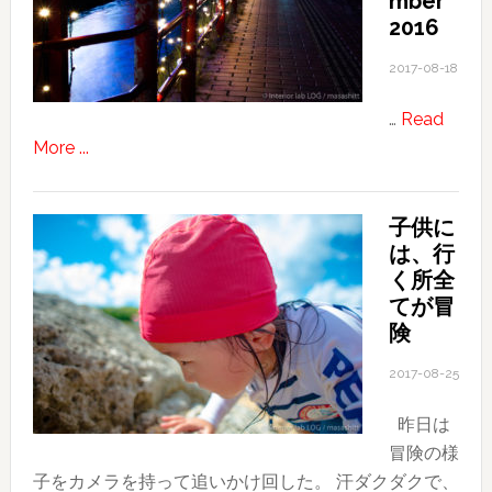
mber
そ
2016
の
2017-08-18
２〜
ほ
…
Read
ぼ
about
More ...
独
Illumination
り
of
で
子供に
December
過
は、行
2016
ご
く所全
し
てが冒
た
険
初
2017-08-25
日
昨日は
冒険の様
子をカメラを持って追いかけ回した。 汗ダクダクで、