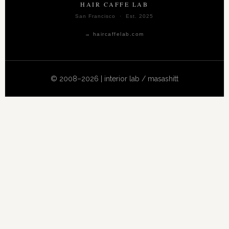
HAIR CAFFE LAB
San Francisco · Est. 2025
→ haircaffelab.com
© 2008–2026 | interior lab / masashitt