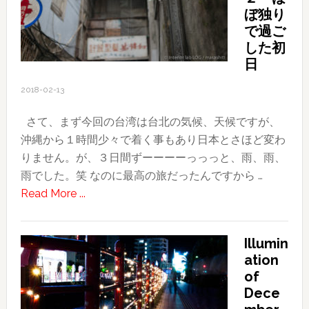
撮
ぼ独り
影
で過ご
の
した初
女
日
性
2018-02-13
モ
デ
さて、まず今回の台湾は台北の気候、天候ですが、
ル
沖縄から１時間少々で着く事もあり日本とさほど変わ
さ
りません。が、３日間ずーーーーっっっと、雨、雨、
ん
雨でした。笑 なのに最高の旅だったんですから …
募
about
Read More ...
集
2018
し
台
て
Illumin
湾
ま
ation
旅
of
す
行
Dece
記〜