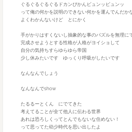
ぐるぐるぐるぐるドカンぴかんビュンッビュンッ
って俺の何かを説明のできない何かを運んでんだか
よくわかんないけど とにかく
手がかりはすくないし抽象的な事のパズルを無理に
完成させようとする性格が人格がヨイショして
自分の気持ちすらゆらゆら帝国
少し休みたいです ゆっくり呼吸がしたいです
なんなんでしょう
なんなんでshow
たるるーとくん にでてきた
考えてることが全て他人に伝わる世界
あれは恐ろしくってとんでもないな住めない！
って思ってた幼少時代を思い出したよ