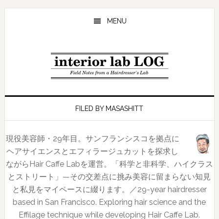
Skip
Skip
Skip
to
to
to
MENU
main
primary
footer
content
sidebar
FILED BY MASASHITT
現役美容師・29年目。サンフランシスコを拠点に
ヘアサイエンスとエフィラージュカットを探求し
ながらHair Caffe Labを運営。「科学と非科学、ハイクラス
とストリート」—その交差点に挑み美容に留まらない知見
と私見をマイペースに綴ります。／29-year hairdresser
based in San Francisco. Exploring hair science and the
Effilage technique while developing Hair Caffe Lab.