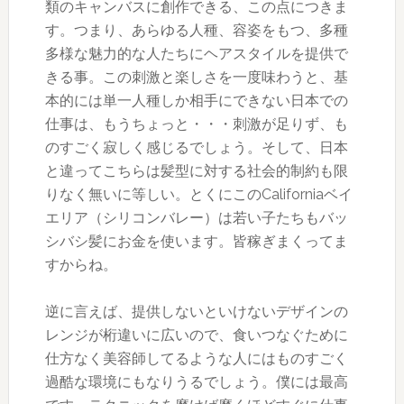
類のキャンバスに創作できる、この点につきま
す。つまり、あらゆる人種、容姿をもつ、多種
多様な魅力的な人たちにヘアスタイルを提供で
きる事。この刺激と楽しさを一度味わうと、基
本的には単一人種しか相手にできない日本での
仕事は、もうちょっと・・・刺激が足りず、も
のすごく寂しく感じるでしょう。そして、日本
と違ってこちらは髪型に対する社会的制約も限
りなく無いに等しい。とくにこのCaliforniaベイ
エリア（シリコンバレー）は若い子たちもバッ
シバシ髪にお金を使います。皆稼ぎまくってま
すからね。
逆に言えば、提供しないといけないデザインの
レンジが桁違いに広いので、食いつなぐために
仕方なく美容師してるような人にはものすごく
過酷な環境にもなりうるでしょう。僕には最高