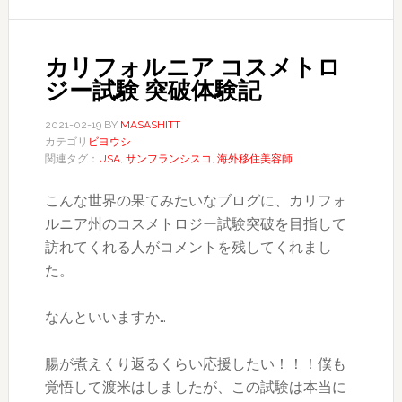
カリフォルニア コスメトロ
ジー試験 突破体験記
2021-02-19
BY
MASASHITT
カテゴリ
ビヨウシ
関連タグ：
USA
,
サンフランシスコ
,
海外移住美容師
こんな世界の果てみたいなブログに、カリフォ
ルニア州のコスメトロジー試験突破を目指して
訪れてくれる人がコメントを残してくれまし
た。
なんといいますか…
腸が煮えくり返るくらい応援したい！！！僕も
覚悟して渡米はしましたが、この試験は本当に